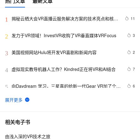
热门文章
最新文章
揭秘云栖大会VR直播云服务解决方案的技术亮点和核心
11
1
能力
发力于VR领域！InvestVR收购了VR垂直媒体VRFocus
3
2
美国视频网站Hulu将开发VR喜剧和新闻内容
2
3
虚拟现实教导机器人工作？Kindred正在将VR和AI结合
7
4
向Daydream 学习，三星真的给新一代Gear VR加了个控
6
5
制器
星风工作室1550万收购VR公司Enterspace，将于今年
10
6
秋季建VR体验中心
开启线下自助VR游戏体验时代，玩转《黑盾》系列VR
635
7
相关电子书
新作
由浅入深的VR技术之旅
移动VR社交新进展，Oculus让Parties和Rooms上线Gear 
6
8