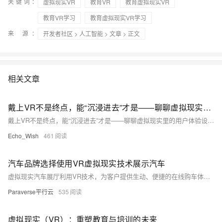
关键词：
虚拟现实VR
教育VR
教育虚拟现实VR
教育VR学习
教育虚拟现实VR学习
来 源：
开发者社区
>
人工智能
>
文章
> 正文
相关文章
戴上VR不是终点，能“沉浸进去”才是——聊聊虚拟现实里的用户体验设计那些事儿
戴上VR不是终点，能“沉浸进去”才是——聊聊虚拟现实里的用户体验设计那些事儿
Echo_Wish
461
汽车品牌选择使用VR虚拟现实技术展示汽车
虚拟现实汽车展厅利用VR技术，为客户提供生动、便捷的在线购车体验。用户通过佩戴VR设备，可在虚拟环境中全方位观察汽车外观、内饰，了解功能并定制颜色和配置。此外，还可与虚拟工作人员互动，获取更多信息和建议。该展厅不仅节省了客户的时间和精力，也为经销商降低了展示成本，提升了销售效率。未来，随着VR技术的进步，展厅将更加智能和普及，进一步融合线上线下购车流程，提供更丰富的互动体验。
Paraverse平行云
535
虚拟现实（VR）：重塑教育与培训的未来