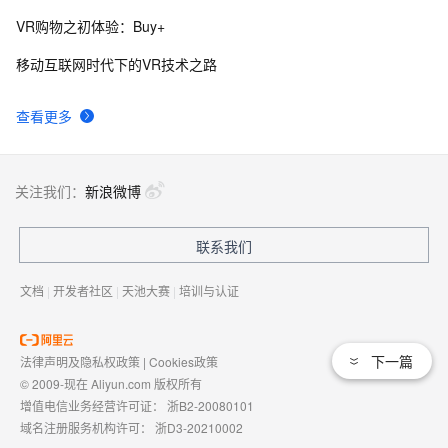
VR
VR购物之初体验：Buy+
Airbnb引入AR和VR技术，帮助租客全方位欣赏心仪房间
6
9
移动互联网时代下的VR技术之路
当教育碰上VR和AR，学生会沉迷于学习无法自拔吗？
4
10
查看更多
关注我们：
新浪微博
联系我们
文档
|
开发者社区
|
天池大赛
|
培训与认证
下一篇
法律声明及隐私权政策
|
Cookies政策
© 2009-现在 Aliyun.com 版权所有
增值电信业务经营许可证：
浙B2-20080101
域名注册服务机构许可：
浙D3-20210002