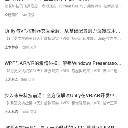
随着科技的飞速发展，虚拟现实（Virtual Reality，简称VR）技术逐渐从科幻走向现实，成为改变我们生活和工作方式的重要力量。特别是在教育与培训领域，VR技术的应用正日益显示出其巨大的潜力和价值。本文将从三个部分探讨虚拟现实如何重塑教育与培训的未来：一是VR技术在教育中的应用现状；二是VR如何提升学习体验和培训效果；三是VR技术在教育与培训中的挑战与展望。
众所周知
748
Unity与VR控制器交互全解：从基础配置到力反馈应用，多角度提升虚拟现实游戏的真实感与沉浸体验大揭秘
【8月更文挑战第31天】虚拟现实（VR）技术迅猛发展，Unity作为主流游戏开发引擎，支持多种VR硬件并提供丰富的API，尤其在VR控制器交互设计上具备高度灵活性。本文详细介绍了如何在Unity中配置VR支持、设置控制器、实现按钮交互及力反馈，结合碰撞检测和物理引擎提升真实感，助力开发者创造沉浸式体验。
土木林森
1260
WPF与AR/VR的激情碰撞：解锁Windows Presentation Foundation应用新维度，探索增强现实与虚拟现实技术在现代UI设计中的无限可能与实战应用详解
【8月更文挑战第31天】增强现实（AR）与虚拟现实（VR）技术正迅速改变生活和工作方式，在游戏、教育及工业等领域展现出广泛应用前景。本文探讨如何在Windows Presentation Foundation（WPF）环境中实现AR/VR功能，通过具体示例代码展示整合过程。尽管WPF本身不直接支持AR/VR，但借助第三方库如Unity、Vuforia或OpenVR，可实现沉浸式体验。例如，通过Unity和Vuforia在WPF中创建AR应用，或利用OpenVR在WPF中集成VR功能，从而提升用户体验并拓展应用功能边界。
土木林森
566
步入未来科技前沿：全方位解读Unity在VR/AR开发中的应用技巧，带你轻松打造震撼人心的沉浸式虚拟现实与增强现实体验——附详细示例代码与实战指南
【8月更文挑战第31天】虚拟现实（VR）和增强现实（AR）技术正深刻改变生活，从教育、娱乐到医疗、工业，应用广泛。Unity作为强大的游戏开发引擎，适用于构建高质量的VR/AR应用，支持Oculus Rift、HTC Vive、Microsoft HoloLens、ARKit和ARCore等平台。本文将介绍如何使用Unity创建沉浸式虚拟体验，包括设置项目、添加相机、处理用户输入等，并通过具体示例代码展示实现过程。无论是完全沉浸式的VR体验，还是将数字内容叠加到现实世界的AR应用，Unity均提供了所需的一切工具。
土木林森
1000
眼镜不是“玩具”，是下一个时代的入口：聊聊VR和AR的未来走向