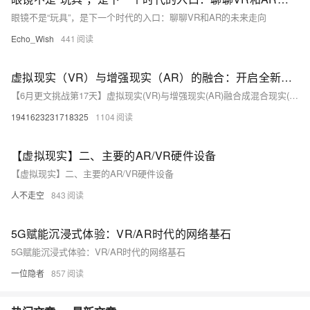
眼镜不是“玩具”，是下一个时代的入口：聊聊VR和AR的未来走向
Echo_Wish
441
虚拟现实（VR）与增强现实（AR）的融合：开启全新交互时代
【6月更文挑战第17天】虚拟现实(VR)与增强现实(AR)融合成混合现实(MR)，打造全新交互体验。MR结合VR的沉浸感和AR的现实增强，应用于教育、游戏、设计和营销，带来创新教学方式、沉浸式游戏体验和高效设计工具。尽管面临技术挑战，随着5G和AI的发展，MR有望引领未来交互的革命。
1941623231718325
1104
【虚拟现实】二、主要的AR/VR硬件设备
【虚拟现实】二、主要的AR/VR硬件设备
人不走空
843
5G赋能沉浸式体验：VR/AR时代的网络基石
5G赋能沉浸式体验：VR/AR时代的网络基石
一位隐者
857