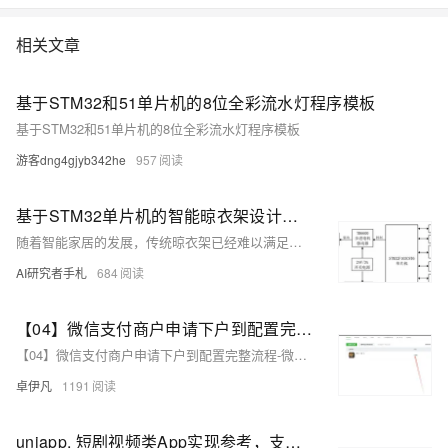
相关文章
基于STM32和51单片机的8位全彩流水灯程序模板
基于STM32和51单片机的8位全彩流水灯程序模板
游客dng4gjyb342he
957
基于STM32单片机的智能晾衣架设计与实现【开源免费】
随着智能家居的发展，传统晾衣架已经难以满足现代家庭对便捷、智能化的需求。基于STM32单片机的智能晾衣架能够实现自动升降、光照检测、风干控制、远程控制等功能，为家庭用户提供更智能、更舒适的晾晒体验。本项目以STM32F103C8T6为核心控制器，通过电机驱动模块、光照传感器、温湿度传感器、蓝牙/Wi-Fi通信模块，实现晾衣架的自动化与远程控制。
AI研究者手札
684
【04】微信支付商户申请下户到配置完整流程-微信开放平台移动APP应用通过-微信商户继续申请-微信开户函-视频声明-以及对公打款验证-申请+配置完整流程-优雅草卓伊凡
【04】微信支付商户申请下户到配置完整流程-微信开放平台移动APP应用通过-微信商户继续申请-微信开户函-视频声明-以及对公打款验证-申请+配置完整流程-优雅草卓伊凡
卓伊凡
1191
uniapp, 短剧视频类App实现参考，支持滑动播放，仿抖音 仿陌陌 短视频 无限滑动播放 视频流