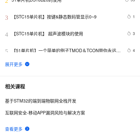
2
【STC15单片机】按键&静态数码管显示0~9
1
3
【STC15单片机】 超声波模块的使用
3
4
【51单片机】一个简单的例子TMOD＆TCON带你永远理
4
5
解【（不）可位寻址】
单片机控制LED数码管的显示
15
6
嵌入式单片机智能药盒设计（含代码）
5
7
相关课程
基于STM32的端到端物联网全栈开发
基于单片机的红绿黄灯设计（单片机实验交通灯设计）
7
8
互联网安全-移动APP漏洞风险与解决方案
【51单片机】花式流水灯
17
9
查看更多
[51单片机] EEPROM 24c02 + 数码管 + 中断 [统计开
652
10