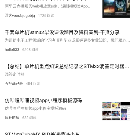
阿里云点播服务web播放器sdk，短剧视频类App实现参考。仿抖音 仿陌陌 短视频 无限滑动播放 视频流。无uniapp video 原生组件的层级、遮挡、覆盖问题，适合与不同功能视图组合使用，实现丰富的应用功能。
游客veosfcjqgbbjq
1725
千套单片机\stm32毕设课设题目及资料案列-干货分享
为帮助电子工程领域的学习者顺利毕业或掌握更多专业知识，我们精心整理了一系列单片机和STM32相关的题目及资料案例。这些资源覆盖了从毕业设计到课程设计的各个方面，包括但不限于智能小车、温度控制系统、无线通信、智能家居等多个领域。每项设计都配有详细的原理图、仿真图以及完整的文档资料，旨在帮助学生深入理解理论知识的同时，提高实际动手操作能力。无论是初学者还是有一定基础的学生，都能从中找到适合自己的项目进行实践探索。
hello533
6208
【总结】单片机重点知识总结记录之STM32滴答定时器(二)
滴答定时器
五羟基己醛
454
仿哔哩哔哩视频app小程序模板源码
仿哔哩哔哩视频app小程序模板源码
疯狂的猿
632
STM32CubeMX PID差速循迹小车