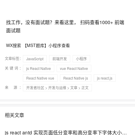
找工作，没有面试题？来看这里， 扫码查看1000+ 前端
面试题
WX搜索 【MST题库】小程序查看
文章标签：
JavaScript
前端开发
小程序
关键词：
js React Native
vue React Native
React Native vue
React Native js
js react.js
来 源：
开发者社区
>
开发与运维
>
文章
> 正文
相关文章
js react antd 实现页面低分变率和高分变率下字体大小自适用，主要是配置antd