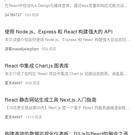
在React中结合Ant Design与媒体查询，通过less变量和响应式断点动态调整`@font-size-base`，实现多分辨率下字体自适应，提升跨设备体验。
34789737
530
使用 Node.js、Express 和 React 构建强大的 API
本文详细介绍如何使用 Node.js、Express 和 React 构建强大且动态的 API。从开发环境搭建到集成 React 前端，再到利用 APIPost 高效测试 API，适合各水平开发者。内容涵盖 Node.js 运行时、Express 框架与 React 库的基础知识及协同工作方式，还涉及数据库连接和前后端数据交互。通过实际代码示例，助你快速上手并优化应用性能。
游客mass6jalwg5qm
556
React 中集成 Chart.js 图表库
本文介绍了如何在 React 项目中集成 Chart.js 创建动态图表，涵盖基础概念、安装步骤、代码示例及常见问题解决方法，帮助开发者轻松实现数据可视化。
夏天49597
608
React 静态网站生成工具 Next.js 入门指南
【10月更文挑战第20天】Next.js 是一个基于 React 的服务器端渲染框架，由 Vercel 开发。本文从基础概念出发，逐步探讨 Next.js 的常见问题、易错点及解决方法，并通过具体代码示例进行说明，帮助开发者快速构建高性能的 Web 应用。
夏天49597
1219
构建高效的数据可视化仪表板：D3.js与React的融合之道