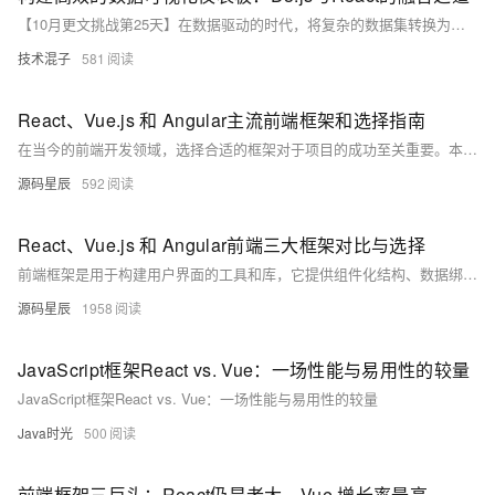
【10月更文挑战第25天】在数据驱动的时代，将复杂的数据集转换为直观、互动式的可视化表示已成为一项至关重要的技能。本文深入探讨了如何结合D3.js的强大可视化功能和React框架的响应式特性来构建高效、动态的数据可视化仪表板。文章首先介绍了D3.js和React的基础知识，然后通过一个实际的项目案例，详细阐述了如何将两者结合使用，并提供了实用的代码示例。无论你是数据科学家、前端开发者还是可视化爱好者，这篇文章都将为你提供宝贵的洞见和实用技能。
技术混子
581
React、Vue.js 和 Angular主流前端框架和选择指南
在当今的前端开发领域，选择合适的框架对于项目的成功至关重要。本文将介绍几个主流的前端框架——React、Vue.js 和 Angular，探讨它们各自的特点、开发场景、优缺点，并提供选择框架的建议。
源码星辰
592
React、Vue.js 和 Angular前端三大框架对比与选择
前端框架是用于构建用户界面的工具和库，它提供组件化结构、数据绑定、路由管理和状态管理等功能，帮助开发者高效地创建和维护 web 应用的前端部分。常见的前端框架如 React、Vue.js 和 Angular，能够提高开发效率并促进团队协作。
源码星辰
1958
JavaScript框架React vs. Vue：一场性能与易用性的较量
JavaScript框架React vs. Vue：一场性能与易用性的较量
Java时光
500
前端框架三巨头：React仍是老大，Vue 增长率最高