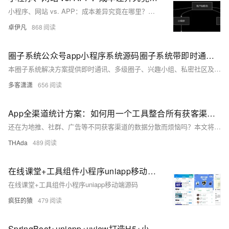
小程序、网站 vs. APP：成本差异究竟在哪里？技术栈如何决定项目上限？优雅草卓伊凡
卓伊凡
868
圈子系统公众号app小程序系统源码圈子系统带即时通讯 多级圈子系统源码 兴趣小组系统开源 私密圈子系统代码 会员制社区系统
本圈子系统解决方案提供即时通讯、多级圈子、兴趣小组、私密社区及会员制管理功能。支持开源与商业方案，推荐ThinkSNS+、EasyClub及OpenFire等系统，并提供前后端技术选型建议，助力快速搭建社交平台。
多客潇潇
656
App全渠道统计方案：如何用一个工具整合所有获客渠道数据？
还在为地推、社群、广告等不同获客渠道的数据分散而烦恼吗？本文将教您如何用一个工具整合所有渠道数据，实现精准的渠道归因与效果分析。
THAda
489
在线课堂+工具组件小程序uniapp移动端源码
在线课堂+工具组件小程序uniapp移动端源码
疯狂的猿
479
SpringBoot+uniapp+uview打造H5+小程序+APP入门学习的聊天小项目