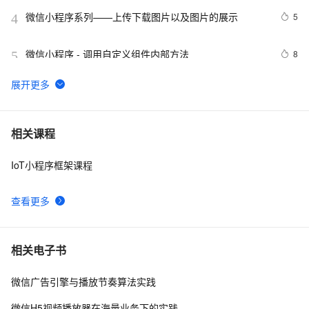
微信小程序系列——上传下载图片以及图片的展示
5
4
微信小程序 - 调用自定义组件内部方法
8
5
微信小程序地图实现标记多个位置
13
6
微信小程序如何实现进入小程序自动连WiFi功能
14
7
相关课程
IoT小程序框架课程
基于微信小程序渗透-反编译小程序
15
8
查看更多
uni-app开发微信小程序和h5应用
4
9
uni-app 微信小程序中如何通过 canvas 画布实现电子签
9
10
相关电子书
名？
微信广告引擎与播放节奏算法实践
微信H5视频播放器在海量业务下的实践