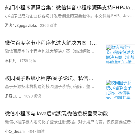
热门小程序源码合集：微信抖音小程序源码支持PHP/Java/uni-app完整项目实践指南
小程序已成为企业获客与开发者创业的重要载体。本文详解PHP、Java、uni-app三大技术栈在电商、工具、服务类小程序中的源码应用，提供从开发到部署的全流程指南，并分享选型避坑与商业化落地策略，助力开发者高效构建稳定可扩展项目。
游客4v3gpgavlizks
2366
微信百度字节小程序包过大解决方案（实战经验总结）-优雅草卓伊凡|果果|小无
微信百度字节小程序包过大解决方案（实战经验总结）-优雅草卓伊凡|果果|小无
卓伊凡
1759
校园圈子系统小程序(圈子论坛、私信聊天、资料共享、二手交易、兼职，跑腿)开源码开发/微信公众号、小程序、H5多端账号同步/搭建多城市的综合社交生活平台
基于开源技术栈构建的校园圈子系统小程序，整合社交与生活服务功能，涵盖兴趣圈子、私信聊天、资料共享、二手交易、兼职跑腿等六大核心模块。通过多端账号同步（微信公众号/小程序/H5），实现数据实时交互，满足学生群体的多元化需求。项目精准锚定校园市场，以“社交+服务”双轮驱动，提供一站式解决方案，支持快速部署与多校区运营，同时具备广告、佣金、会员等多元变现能力，是打造校园生态的理想工具。
多客LIJIE
1690
微信小程序与Java后端实现微信授权登录功能
微信小程序极大地简化了登录注册流程。对于用户而言，仅仅需要点击授权按钮，便能够完成登录操作，无需经历繁琐的注册步骤以及输入账号密码等一系列复杂操作，这种便捷的登录方式极大地提升了用户的使用体验
小Q_dream
4047