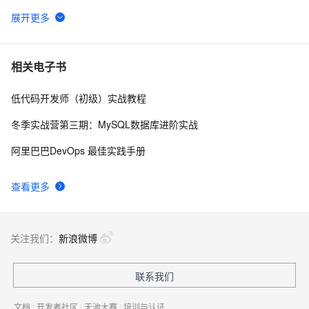
南》第一章
WebAssembly 在 MOSN 中的实践 - 基础框架篇
12
6
userdel使用说明
5
7
相关电子书
低代码开发师（初级）实战教程
自己看系统的“系统还原”
14
8
冬季实战营第三期：MySQL数据库进阶实战
AngularJS 五大特性，加快 Web 应用开发
674
9
阿里巴巴DevOps 最佳实践手册
WPF游戏开发——小鸡快跑
5
10
查看更多
关注我们：
新浪微博
联系我们
文档
|
开发者社区
|
天池大赛
|
培训与认证