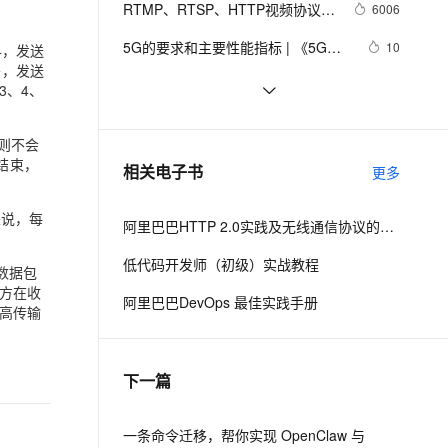
安全
RTMP、RTSP、HTTP视频协议详
我要投诉
e-1.1-I2V
Cosyvoice-V3-Flash
6006
PolarDB
上云场景组合购
Milvus 弹性伸缩功能新增节
伴
解（附：直播流地址、播放软件）
漫剧创作，剧本、分镜、视频高效生成
100%兼容MySQL、PostgreSQL，兼容Oracle，支持集中和分布式
覆盖90%+业务场景，专享组合折扣价
点支持范围
畅自然，细节丰富
高表现力语音合成大模型，语音克隆听感自然
VPN
5G的要求和主要性能指标 | 《5G移
10
4，发送
移，发送
动无线通信技术》之六
ernetes 版 ACK
云聚AI 严选权益
AI 原生数据库服务发布
SSL 证书
带你读《5G NR标准：下一代无线
329
2V
Fun-ASR
3、4、
，一键激活高效办公新体验
理容器应用的 K8s 服务
精选AI产品，从模型到应用全链提效
Agent 数据网关
通信技术》之一：5G概述
文戏情感细腻自然，动作戏激烈拳拳到肉，实现更强表演能力
支持中英文自由切换，具备更强的噪声鲁棒性
堡垒机
带你读《5G NR标准：下一代无线通
10
AI 用量加速计划
云原生数据库 PolarDB
包则不会
信技术》之二：5G标准化
防火墙
、识别商机，让客服更高效、服务更出色。
极简系统控制面 | 《5G移动无线通信
新老同享，达量后返
Agentic Database 发布
2
结束，
相关电子书
更多
技术》之十
主机安全
应用
来说，每
阿里巴巴HTTP 2.0实践及无线通信协议的演进之路
千问办公
NEW
AI 应用及服务市场
的智能体编程平台
一站式AI生产力平台
低代码开发师（初级）实战教程
数据包
AI 应用
方在收
伶鹊
阿里巴巴DevOps 最佳实践手册
高传输
企业级人与Agent协作平台，接入和调度多个数字员工
智能客服平台，对话机器人、对话分析、智能外呼
大模型
大模型服务平台百炼 - 全妙
自然语言处理
下一篇
应用创作平台
多模态内容创作工具，已接入 DeepSeek
数据标注
机器学习
一条命令迁移，帮你实现 OpenClaw 与