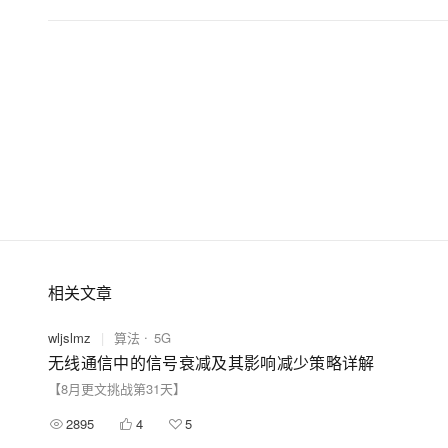
大模型解决方案
迁移与运维管理
快速部署 Dify，高效搭建 
专有云
10 分钟在聊天系统中增加
相关文章
wljslmz
|
算法
5G
无线通信中的信号衰减及其影响减少策略详解
【8月更文挑战第31天】
2895
4
5