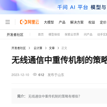
大模型
产品
解决方案
权益
定价
开发者社区
首页
模型体验
探索云世界
问产品
动手实
大模型
产品
解决方案
权益
定价
云市场
伙伴
服务
了解阿里云
精选产品
精选解决方案
普惠上云
产品定价
精选商城
成为销售伙伴
售前咨询
为什么选择阿里云
千问AI平台
开发者社区
云计算
文章
正文
了解云产品的定价详情
大模型服务平台百炼
千问办公，解锁你的工作
普惠上云 官方力荐
分销伙伴
在线服务
网站建设
什么是云计算
大
无线通信中重传机制的策
大模型服务与应用平台
企业级Agent产品，直接
云服务器38元/年起，超
咨询伙伴
多端小程序
技术领先
云上成本管理
售后服务
轻量应用服务器
Agency Agents：拥
官方推荐返现计划
大模型
精选产品
精选解决方案
Salesforce 国际版订阅
稳定可靠
管理和优化成本
推荐新用户得奖励，单订单
销售伙伴合作计划
2023-12-10
612
发布于山东
自助服务
友盟天域
安全合规
人工智能与机器学习
AI
文本生成
云数据库 RDS
HappyHorse 打造一
云工开物
无影生态合作计划
在线服务
观测云
分析师报告
高校专属算力普惠，学生认
计算
互联网应用开发
Qwen3.8-Max
HOT
Salesforce On Alibaba C
工单服务
Tuya 物联网平台阿里云
研究报告与白皮书
人工智能平台 PAI
快速拥有专属 OpenClaw
简介：
无线通信中重传机制的策略有哪些？
大模
Consulting Partner 合
大数据
容器
智能体时代全能旗舰模型
免费试用
短信专区
一站式AI开发、训练和推
蓝凌 OA
AI 大模型销售与服务生
现代化应用