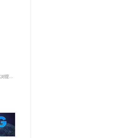
北京大学焦秉立教授在2022年无线通信和物联网专场中对同频同时全双工技术现状和未来展望的介绍，涵盖了全双工技术在5G移动通信中的应用及其对提高频谱效率和传输效率的重要性。