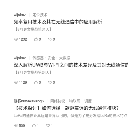
wljslmz
|
定位技术
频率复用技术及其在无线通信中的应用解析
【8月更文挑战第31天】
1232
0
0
wljslmz
|
传感器
安全
大数据
深入解析UWB与Wi-Fi之间的技术差异及其对无线通信
【8月更文挑战第24天】
1129
0
0
游客ni35i436uiog6
|
网络协议
物联网
调度
【技术探讨】如何选择一款距离远的无线通信模块？
509
1
1