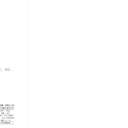
在无线通信领域，专业术语是理解技术的关键。本文详细介绍了频段、带宽、频率、调制、解调等基础术语，以及Wi-Fi、蓝牙、ZigBee、UWB、LTE、5G等常见无线通信技术，还涵盖了信号传播、信道容量、信噪比等深入概念。通过本文，你将掌握无线技术的核心知识，成为半个无线专家。