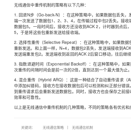
存储
天池大赛
Qwen3.7-Plus
云解析DNS
解决方案免费试用 新老
无线通信中重传机制的策略有以下几种：
电子合同
最高领取价值200元试用
能看、能想、能动手的多模
安全
网络与CDN
AI 算法大赛
1. 回退N步（Go-back-N）：在这种策略中，如果数据包
畅捷通
端一次发送了数据包1、2、3、4，在传输过程中包2丢失。接收端
大数据开发治理平台 Data
AI 产品 免费试用
网络
安全
云开发大赛
Qwen3-VL-Plus
数据包5。一段时间后，接收方还没收到ACK 2，计时器到点后
Tableau 订阅
1亿+ 大模型 tokens 和 
5，于是将这些包重新发送给接收端。
可观测
入门学习赛
中间件
AI空中课堂在线直播课
云防火墙
140+云产品 免费试用
2. 选择性重传（Selective Repeat）：在这种策略
上云与迁云
云原生的云上边界网络安全
产品新客免费试用，最长1
重新发送。和上面一样，N=4，数据包2丢失，发送端接收到ACK
数据库
生态解决方案
发送端重发包2。发送端收到返回的ACK 2后窗口移动，往后继续
大模型服务
企业出海
大模型ACA认证体验
大数据计算
3. 指数退避时间（Exponential Backoff）：在这
助力企业全员 AI 认知与能
行业生态解决方案
千问AI平台-Token Plan
次重传的间隔时间会是前一次的2倍，直到达到一个最大值为止
政企业务
媒体服务
开发者生态解决方案
4. 混合重传（Hybrid ARQ）：这是一种结合了自动重传请
企业服务与云通信
中添加纠错码，接收方在接收数据包后可以检测和纠正部分错误
千问AI平台-模型体验
AI 开发和 AI 应用解决
到重传请求后会重新发送数据包。同时，接收方也会保存之前接
在线体验全尺寸、多种模态
域名与网站
效率和可靠性。
Happy 系列大模型
以上是无线通信中重传机制的几种策略，不同的策略各有优劣和
终端用户计算
Serverless
关键词：
无线通信策略
无线通信机制
开发工具