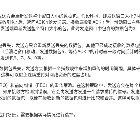
Deepseek-v4-pro
HappyHors
同享
万小智 AI 建站低至 15元/月
Qoder CN
AI 短剧/漫剧
云原生数据库 
快递物流查询
WordPress
成为服务伙
高校合作
点，立即开启云上创新
覆盖公网/内网、递归/权威、移动APP等全场景解析服务
送.CN域名，送备案服务码
基于千问大模型等，支持代码智能生成、研发智能问答
AI助力短剧
态智能体模型
旗舰 MoE 大模型，百万上下文与顶尖推理能力
图生视频，流
丢失，发送方会重新发送整个窗口大小的数据包。假设N=4，即发送窗口大小为
Ubuntu
服务生态伙伴
收到包1后，返回ACK 1给发送端。接收端收到ACK 1后，滑动窗口右
云工开物
企业应用
Works
Night Plan 支持 Qwen 3.8-Max
云原生大数据计算服务 MaxCompute
AI 办公
容器服务 Kub
NEW
GLM-5.2
Wan2.7-T
，发送端重新发送整个窗口大小的包，此时发送窗口中包含的数据包为2、
Red Hat
30+ 款产品免费体验
Data Agent 驱动的一站式 Data+AI 开发治理平台
夜间 5 折，Qwen/Meoo/TokenPlan 客户专享
面向分析的企业级SaaS模式云数据仓库
AI智能应用
提供一站式管
科研合作
视觉 Coding、空间感知、多模态思考等全面升级
1M上下文，专为长程任务能力而生
ERP
堂（旗舰版）
SUSE
智能客服
中，如果数据包丢失，发送方只会重新发送丢失的数据包。其他已经成功接收的数据
CRM
防护产品
2个月
自动承接线索
 1后滑动窗口移动，发送数据包5，等待ACK 2的计时器一段时间后计时
建站小程序
发送包6、7、8、9等。
OA 办公系统
AI 应用构建
大模型原生
种策略中，如果数据包丢失，发送方会根据一个指数规律来增加重传的时间间隔。具体
力提升
财税管理
模板建站
Qoder
大模型服务平台百炼-应用模版
HOT
NEW
。这样可以避免连续重传对网络资源的过度占用。
面向真实软件
个人版上线、团队版降价；千问3.8-Max首发发尝鲜
丰富多元化的应用模版和解决方案
400电话
定制建站
求（ARQ）和前向纠错（FEC）的重传策略。在这种策略中，发送方会在每个
。如果接收方检测到错误，它会向发送方发送一个请求重传的信号。发送
万有无界
大模型服务平台百炼-智能体
方案
广告营销
模板小程序
收到的数据包，以便在接收到新的数据包时进行比较和合并。这样可以提
的模型效果
灵活可视化地构建企业级 Agent
定制小程序
秒悟
人工智能平台 PAI
应用场景，需要根据实际情况进行选择。
APP 开发
云端极速 AI 
新一代 AI 视频生成模型，深度适配广告营销等场景
AI Native 的算法工程平台，一站式完成建模、训练、推理服务部署
建站系统