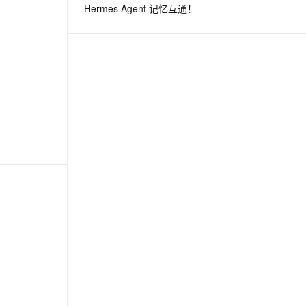
Hermes Agent 记忆互通！
息提取
与 AI 智能体进行实时音视频通话
从文本、图片、视频中提取结构化的属性信息
构建支持视频理解的 AI 音视频实时通话应用
t.diy 一步搞定创意建站
构建大模型应用的安全防护体系
通过自然语言交互简化开发流程,全栈开发支持
通过阿里云安全产品对 AI 应用进行安全防护