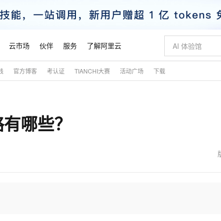
云市场
伙伴
服务
了解阿里云
践
官方博客
考认证
TIANCHI大赛
活动广场
下载
AI 特惠
数据与 API
成为产品伙伴
企业增值服务
最佳实践
价格计算器
AI 场景体
基础软件
产品伙伴合
阿里云认证
市场活动
配置报价
大模型
自助选配和估算价格
新方式
睿译宝，AI翻译排版一步到位
智启 AI 普惠权益
产品生态集成认证中心
企业支持计划
云上春晚
域名与网站
千问官方 MaaS 平台，为开发者和 Agent 而生，新用户赠送 1 亿 + tokens 额度
Qwen Aud
AI Coding
阿里云Maa
2026 阿里云
云服务器 E
为企业打
数据集
Windows
大模型认证
模型
NEW
NEW
略有哪些？
交付可用成果
值低价云产品抢先购
上传文档即自动完成翻译和格式还原
至高享 1亿+免费 tokens，加速 Al 应用落地
提供智能易用的域名与建站服务
智能编程，一键
安全可靠、
产品生态伙伴
专家技术服务
云上奥运之旅
弹性计算合作
阿里云中企出
手机三要素
宝塔 Linux
全部认证
价格优势
有专属领域专家
GLM-5.2：长任务时代开源旗舰模型
阿里云 OPC 创新助力计划
千问大模型
即刻拥有 DeepS
AI 电商营销
对象存储 O
大模型
产品生态伙伴工作台
企业增值服务台
云栖战略参考
云存储合作计
云栖大会
身份实名认证
CentOS
训练营
推动算力普惠，释放技术红利
最高返9万
多领域专家智能体,一键组建 AI 虚拟交付团队
快速构建应用程序和网站，即刻迈出上云第一步
至高百万元 Token 补贴，加速一人公司成长
多元化、高性能、安全可靠的大模型服务
真正可用的 1M 上下文,一次完成代码全链路开发
轻松解锁专属 Dee
从图文生成到
云上的中国
数据库合作计
活动全景
短信
Docker
图片和
站式影视创作平台
Hermes Agent，打造自进化智能体
Token Plan 模型订阅计划
数字证书管理服务（原SSL证书）
5 分钟轻松部署
AI 广告创作
无影云电脑
企业成长
NEW
信息公告
看见新力量
云网络合作计
OCR 文字识别
JAVA
证享300元代金券
可视化编排打通从文字构思到成片全链路闭环
全托管，含MySQL、PostgreSQL、SQL Server、MariaDB多引擎
自主进化，持久记忆，越用越聪明
Qwen3.8-Max 首发尝鲜，限时加量 10 倍，夜间低至2折
实现全站HTTPS，呈现可信的WEB访问
图文、视频一
随时随地安
魔搭 Mode
Kimi-K3
HappyHors
NEW
loud
服务实践
官网公告
金融模力时刻
Salesforce O
版
发票查验
全能环境
Claude Code + GStack 打造工程团队
千问办公，限时限量积分加倍
Qoder
低代码高效构
AI 建站
短信服务
型
NEW
作计划
Kimi 最新旗舰模型，长程编程与推理利器
让文字生成流
计划
创新中心
魔搭 ModelSc
健康状态
理服务
让AI从“聊天伙伴”进化为能干活的“数字员工”
安装技能 GStack，拥有专属 AI 工程团队
你的AI工作搭子，覆盖日常办公高频场景
面向真实软件的智能体编程平台
0 代码专业建
客户案例
天气预报查询
操作系统
态合作计划