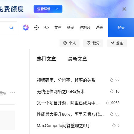
文档
备案
控制台
注册
登录
个人
积分
发布
验
作计划
器
AI 活动
专业服务
服务伙伴合作计划
开发者社区
加入我们
产品动态
服务平台百炼
阿里云 OPC 创新助力计划
热门文章
最新文章
一站式生成采购清单，支持单品或批量购买
io：打造专属 AI 语音助手
S产品伙伴计划（繁花）
峰会
CS
造的大模型服务与应用开发平台
一句话生成原生可编辑精美 PPT 文稿
AI 生产力先锋
Al MaaS 服务伙伴赋能合作
域名
博文
Careers
至高可申请百万元
Qwen3.8-Max 模型上线
开启高性价比 AI 编程新体验
弹性可伸缩的云计算服务
Qwen-Audio-3.0-Realtime 端到端实时语音角色扮演
输入一句话想法, 轻松生成专业的 PPT
先锋实践拓展 AI 生产力的边界
Token 补贴，五大权
计划
海大会
伙伴信用分合作计划
商标
问答
社会招聘
视频码率、分辨率、帧率的关系
22
益加速 OPC 成功
eek-V4-Pro
SS
一键部署幻兽帕鲁游戏服务器
飞天发布时刻
HOT
Open Search 向量检索版支
划
备案
电子书
校园招聘
pSeek-V4-Pro
视频创作，一键激活电商全链路生产力
稳定、安全、高性价比、高性能的云存储服务
一键购买专属联机服务器，轻松开启游戏
所见，即是所愿
持视频检索 Pipeline 功能
更多支持
无线通信网络之LoRa技术
10
版权
划
公司注册
镜像站
视频生成
语音识别与合成
专属 QwenPaw
漫剧工坊：一站式动画创作平台
AI 实训营
HOT
应用身份服务 (IDaaS)
又一个项目开源，阿里已成为中国
9068
合作伙伴培训与认证
划
上云迁移
站生成，高效打造优质广告素材
全接入的云上超级电脑
从聊天伙伴进化为能主动干活的本地数字员工
快速生产连贯的高质量长漫剧
从基础到进阶，Agent 创客手把手教你
OpenClaw 管理能力上线
开源的关键力量？
lScope
我要反馈
e-1.1-T2V
Qwen3-TTS-Flash
性能最大提升60%，阿里云第八代企
33
查询合作伙伴
n Alibaba Cloud ISV 合作
代维服务
建企业门户网站
10 分钟搭建微信、支付宝小程序
MaxCompute MaxFrame 提
业级实例ECS g8i正式上线
畅细腻的高质量视频
离线语音合成大模型，多语言方言自适应，低延迟高稳定
创新加速
MaxCompute问答整理之9月
ope
登录合作伙伴管理后台
9
我要建议
站，无忧落地极速上线
以可视化方式快速构建移动和 PC 门户网站
国内短信简单易用，安全可靠，秒级触达，全球覆盖200+国家和地区。
高效部署网站，快速应用到小程序
供自动弹性内存功能