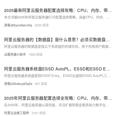
2025最新阿里云服务器配置选择攻略：CPU、内存、带宽与系统盘全解析
本文详解2025年阿里云服务器ECS配置选择策略，涵盖CPU、内存、带宽与系统盘推荐，助你根据业务需求精准选型，提升性能与性价比。
游客s65ycxi6wnv5q
2020
阿里云服务器的【数据盘】是什么意思？必须买数据盘吗？
阿里云服务器的数据盘是独立于系统盘的存储空间，用于存放用户数据、日志等非系统文件，可根据需求选择是否购买。数据盘类型包括ESSD云盘、ESSD AutoPL等，性能与价格各异，适合不同业务场景。系统盘为必需品，而数据盘则可按需添加，支持挂载至ECS实例并初始化后使用。收费模式有按量付费和包年包月，具体价格因盘型和地域而异。了解更多可参考阿里云块存储官方文档。
云服务器小助手
1880
阿里云服务器系统盘ESSD AutoPL、ESSD和ESSD Entry云盘有什么区别？如何选择？
阿里云服务器系统盘提供ESSD Entry、ESSD云盘和ESSD AutoPL三种类型，性能与适用场景各不相同。ESSD Entry云盘性价比高，适合开发测试；ESSD云盘分为PL0-PL3四个级别，适用于时延敏感或I/O密集型业务；ESSD AutoPL云盘实现容量与性能解耦，支持自定义预配置性能及突发性能，最高可达100万IOPS。选择时可根据实际需求与预算决定，经济型实例推荐ESSD Entry，高性能场景建议ESSD云盘或ESSD AutoPL。具体价格与参数可参考阿里云官方文档。
游客b26rakuy63q5s
897
2025年阿里云服务器配置选择全攻略：CPU、内存、带宽与系统盘详解
在2025年，阿里云服务器以高性能、灵活扩展和稳定服务助力数字化转型，提供轻量应用服务器、通用型g8i实例等多样化配置，满足个人博客至企业级业务需求。针对不同场景（如计算密集型、内存密集型），推荐相应实例类型与带宽规划，强调成本优化策略，包括包年包月节省成本、ESSD云盘选择及地域部署建议。文中还提及安全设置、监控备份的重要性，并指出未来可关注第九代实例g9i支持的新技术。整体而言，阿里云致力于帮助用户实现性能与成本的最优平衡。 以上简介共计238个字符。
阿里云运维工程师
3161