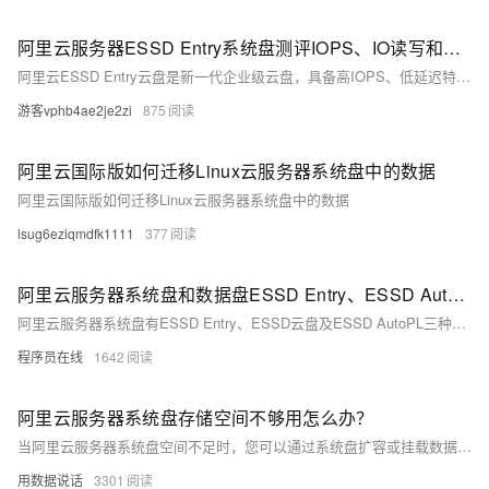
阿里云服务器ESSD Entry系统盘测评IOPS、IO读写和时延性能参数
阿里云ESSD Entry云盘是新一代企业级云盘，具备高IOPS、低延迟特性，适合开发与测试场景。它提供10~32,768 GiB容量范围，最大IOPS达6,000，吞吐量150 MB/s，时延1~3 ms。支持按量付费和包年包月，性价比高，特别适合个人开发者和中小企业。详情及价格参考阿里云官网。
游客vphb4ae2je2zi
875
阿里云国际版如何迁移Linux云服务器系统盘中的数据
阿里云国际版如何迁移Linux云服务器系统盘中的数据
lsug6eziqmdfk1111
377
阿里云服务器系统盘和数据盘ESSD Entry、ESSD AutoPL和ESSD云盘区别、性能和价格整理
阿里云服务器系统盘有ESSD Entry、ESSD云盘及ESSD AutoPL三种选择，各自在性能和适用场景上有所不同。ESSD Entry云盘性价比高，适合开发与测试业务；ESSD AutoPL云盘实现容量与性能解耦，支持自定义预配置性能，适用于时延敏感或IO密集型场景；ESSD云盘则提供多种性能级别，适用于大型OLTP数据库和NoSQL数据库等。详情及价格参见阿里云官网。
程序员在线
1642
阿里云服务器系统盘存储空间不够用怎么办？
当阿里云服务器系统盘空间不足时，您可以通过系统盘扩容或挂载数据盘解决。系统盘扩容无需重启服务器，详细步骤见系统盘扩容教程。挂载数据盘需预先购买，并确保与服务器位于同一地域和可用区，最多可挂载64块，详情见挂载数据盘教程
用数据说话
3301