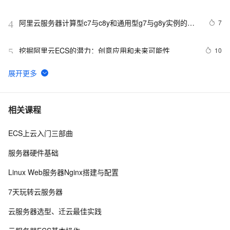
阿里云服务器计算型c7与c8y和通用型g7与g8y实例的区
7
4
别与选择参考
挖掘阿里云ECS的潜力：创意应用和未来可能性
10
5
阿里云2核4G配置服务器可选实例及收费价格参考
5
6
卖爆了！阿里云99元服务器新老用户同享，续费不涨
10
7
相关课程
价！
ECS上云入门三部曲
百度搜索：蓝易云 ，Linux Debian11服务器安装SSH，
6
8
创建新用户并允许SSH远程登录，及SSH安全登录配置！
服务器硬件基础
Android Socket与服务器通信通用Demo
5
9
Linux Web服务器Nginx搭建与配置
 使用阿里云服务器ESC部署Flask项目，完成个人开发
6
10
7天玩转云服务器
WebGIS系统的公网发布
云服务器选型、迁云最佳实践