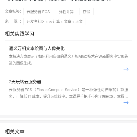
文章标签：
云服务器 ECS
弹性计算
存储
来 源：
开发者社区
>
云计算
>
文章
> 正文
相关实践学习
通义万相文本绘图与人像美化
本解决方案展示了如何利用自研的通义万相AIGC技术在Web服务中实现先
进的图像生成。
7天玩转云服务器
云服务器ECS（Elastic Compute Service）是一种弹性可伸缩的计算服
务，可降低 IT 成本，提升运维效率。本课程手把手带你了解ECS、掌握基
本操作、动手实操快照管理、镜像管理等。了解产品详
情:&nbsp;https://www.aliyun.com/product/ecs
相关文章