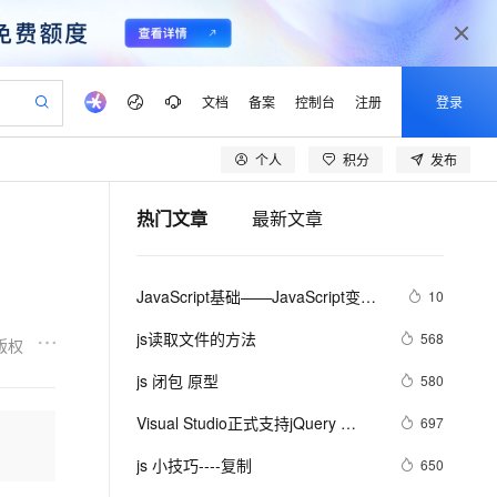
文档
备案
控制台
注册
登录
个人
积分
发布
验
作计划
器
AI 活动
专业服务
服务伙伴合作计划
开发者社区
加入我们
产品动态
服务平台百炼
阿里云 OPC 创新助力计划
热门文章
最新文章
一站式生成采购清单，支持单品或批量购买
io：打造专属 AI 语音助手
S产品伙伴计划（繁花）
峰会
CS
造的大模型服务与应用开发平台
一句话生成原生可编辑精美 PPT 文稿
AI 生产力先锋
Al MaaS 服务伙伴赋能合作
域名
博文
Careers
至高可申请百万元
Qwen3.8-Max 模型上线
开启高性价比 AI 编程新体验
弹性可伸缩的云计算服务
Qwen-Audio-3.0-Realtime 端到端实时语音角色扮演
输入一句话想法, 轻松生成专业的 PPT
先锋实践拓展 AI 生产力的边界
Token 补贴，五大权
计划
海大会
伙伴信用分合作计划
商标
问答
社会招聘
JavaScript基础——JavaScript变量
10
益加速 OPC 成功
eek-V4-Pro
SS
一键部署幻兽帕鲁游戏服务器
飞天发布时刻
HOT
Open Search 向量检索版支
划
备案
电子书
校园招聘
名称命名规范
pSeek-V4-Pro
视频创作，一键激活电商全链路生产力
稳定、安全、高性价比、高性能的云存储服务
一键购买专属联机服务器，轻松开启游戏
所见，即是所愿
持视频检索 Pipeline 功能
更多支持
js读取文件的方法
568
版权
划
公司注册
镜像站
视频生成
语音识别与合成
专属 QwenPaw
漫剧工坊：一站式动画创作平台
AI 实训营
HOT
应用身份服务 (IDaaS)
js 闭包 原型
580
合作伙伴培训与认证
划
上云迁移
站生成，高效打造优质广告素材
全接入的云上超级电脑
从聊天伙伴进化为能主动干活的本地数字员工
快速生产连贯的高质量长漫剧
从基础到进阶，Agent 创客手把手教你
OpenClaw 管理能力上线
lScope
我要反馈
e-1.1-T2V
Qwen3-TTS-Flash
Visual Studio正式支持jQuery 
697
查询合作伙伴
n Alibaba Cloud ISV 合作
代维服务
建企业门户网站
10 分钟搭建微信、支付宝小程序
MaxCompute MaxFrame 提
JavaScript程式库
畅细腻的高质量视频
离线语音合成大模型，多语言方言自适应，低延迟高稳定
创新加速
js 小技巧----复制
ope
登录合作伙伴管理后台
650
我要建议
站，无忧落地极速上线
以可视化方式快速构建移动和 PC 门户网站
国内短信简单易用，安全可靠，秒级触达，全球覆盖200+国家和地区。
高效部署网站，快速应用到小程序
供自动弹性内存功能