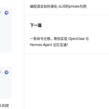
编程语言如何演化-以JS的private为例
息提取
与 AI 智能体进行实时音视频通话
从文本、图片、视频中提取结构化的属性信息
构建支持视频理解的 AI 音视频实时通话应用
下一篇
t.diy 一步搞定创意建站
构建大模型应用的安全防护体系
通过自然语言交互简化开发流程,全栈开发支持
通过阿里云安全产品对 AI 应用进行安全防护
一条命令迁移，帮你实现 OpenClaw 与
Hermes Agent 记忆互通！
义的顺