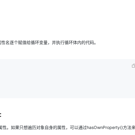
Deepseek-v4-pro
HappyHors
同享
万小智 AI 建站低至 15元/月
Qoder CN
AI 短剧/漫剧
云原生数据库 
快递物流查询
WordPress
成为服务伙
高校合作
点，立即开启云上创新
覆盖公网/内网、递归/权威、移动APP等全场景解析服务
送.CN域名，送备案服务码
基于千问大模型等，支持代码智能生成、研发智能问答
AI助力短剧
态智能体模型
旗舰 MoE 大模型，百万上下文与顶尖推理能力
图生视频，流
Ubuntu
服务生态伙伴
云工开物
企业应用
Works
Night Plan 支持 Qwen 3.8-Max
云原生大数据计算服务 MaxCompute
AI 办公
容器服务 Kub
NEW
GLM-5.2
Wan2.7-T
Red Hat
30+ 款产品免费体验
Data Agent 驱动的一站式 Data+AI 开发治理平台
夜间 5 折，Qwen/Meoo/TokenPlan 客户专享
面向分析的企业级SaaS模式云数据仓库
AI智能应用
提供一站式管
科研合作
视觉 Coding、空间感知、多模态思考等全面升级
1M上下文，专为长程任务能力而生
ERP
堂（旗舰版）
SUSE
智能客服
会将属性名逐个赋值给循环变量，并执行循环体内的代码。
CRM
防护产品
2个月
自动承接线索
建站小程序
OA 办公系统
AI 应用构建
大模型原生
力提升
财税管理
模板建站
Qoder
大模型服务平台百炼-应用模版
HOT
NEW
面向真实软件
个人版上线、团队版降价；千问3.8-Max首发发尝鲜
丰富多元化的应用模版和解决方案
400电话
定制建站
万有无界
大模型服务平台百炼-智能体
方案
广告营销
模板小程序
的模型效果
灵活可视化地构建企业级 Agent
定制小程序
秒悟
人工智能平台 PAI
APP 开发
点：
云端极速 AI 
新一代 AI 视频生成模型，深度适配广告营销等场景
AI Native 的算法工程平台，一站式完成建模、训练、推理服务部署
建站系统
属性。如果只想遍历对象自身的属性，可以通过hasOwnProperty()方法