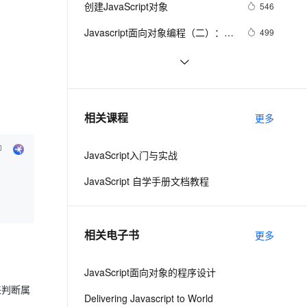
安全
创建JavaScript对象
我要投诉
e-1.1-I2V
Cosyvoice-V3-Flash
546
PolarDB
上云场景组合购
Milvus 弹性伸缩功能新增节
伴
漫剧创作，剧本、分镜、视频高效生成
100%兼容MySQL、PostgreSQL，兼容Oracle，支持集中和分布式
覆盖90%+业务场景，专享组合折扣价
点支持范围
畅自然，细节丰富
高表现力语音合成大模型，语音克隆听感自然
VPN
Javascript面向对象编程（二）：构
499
造函数的继承 by 阮一峰
ernetes 版 ACK
云聚AI 严选权益
AI 原生数据库服务发布
SSL 证书
js 的 slice方法
504
2V
Fun-ASR
，一键激活高效办公新体验
理容器应用的 K8s 服务
精选AI产品，从模型到应用全链提效
Agent 数据网关
文戏情感细腻自然，动作戏激烈拳拳到肉，实现更强表演能力
支持中英文自由切换，具备更强的噪声鲁棒性
堡垒机
How JavaScript Work.
641
AI 用量加速计划
云原生数据库 PolarDB
防火墙
、识别商机，让客服更高效、服务更出色。
Ajax学习-Javascript实例1
新老同享，达量后返
Agentic Database 发布
1
相关课程
更多
主机安全
应用
JavaScript入门与实战
千问办公
NEW
AI 应用及服务市场
的智能体编程平台
一站式AI生产力平台
JavaScript 自学手册文档教程
AI 应用
伶鹊
企业级人与Agent协作平台，接入和调度多个数字员工
智能客服平台，对话机器人、对话分析、智能外呼
大模型
相关电子书
更多
大模型服务平台百炼 - 全妙
自然语言处理
应用创作平台
多模态内容创作工具，已接入 DeepSeek
JavaScript面向对象的程序设计
数据标注
来判断属
机器学习
Delivering Javascript to World