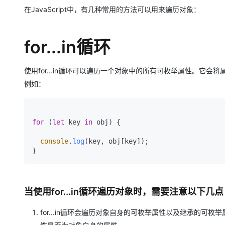
存储
天池大赛
Qwen3.7-Plus
云解析DNS
解决方案免费试用 新老
电子合同
在JavaScript中，有几种常用的方法可以用来遍历对象：
最高领取价值200元试用
能看、能想、能动手的多模
安全
网络与CDN
AI 算法大赛
畅捷通
大数据开发治理平台 Data
AI 产品 免费试用
网络
安全
云开发大赛
for...in循环
Qwen3-VL-Plus
Tableau 订阅
1亿+ 大模型 tokens 和 
可观测
入门学习赛
中间件
AI空中课堂在线直播课
云防火墙
140+云产品 免费试用
使用for...in循环可以遍历一个对象中的所有可枚举属性。它
上云与迁云
云原生的云上边界网络安全
产品新客免费试用，最长1
数据库
例如：
生态解决方案
大模型服务
企业出海
大模型ACA认证体验
大数据计算
助力企业全员 AI 认知与能
行业生态解决方案
千问AI平台-Token Plan
政企业务
for
 (
let
 key 
in
 obj) {

媒体服务
开发者生态解决方案
console
.
log
(key, obj[key]);

企业服务与云通信
千问AI平台-模型体验
AI 开发和 AI 应用解决
在线体验全尺寸、多种模态
域名与网站
Happy 系列大模型
终端用户计算
当使用for...in循环遍历对象时，需要注意以下几
Serverless
for...in循环会遍历对象自身的可枚举属性以及继承的可枚举
开发工具