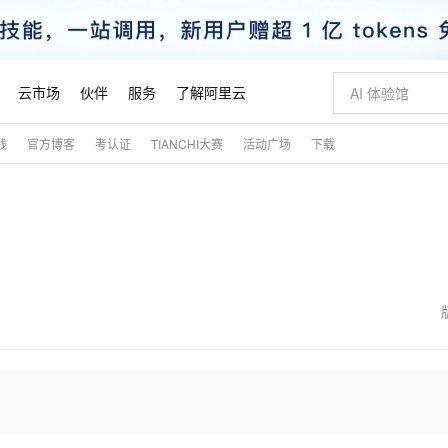
云市场
伙伴
服务
了解阿里云
践
官方博客
考认证
TIANCHI大赛
活动广场
下载
AI 特惠
数据与 API
成为产品伙伴
企业增值服务
最佳实践
价格计算器
AI 场景体
基础软件
产品伙伴合
阿里云认证
市场活动
配置报价
大模型
自助选配和估算价格
新方式
睿译宝，AI翻译排版一步到位
智启 AI 普惠权益
产品生态集成认证中心
企业支持计划
云上春晚
域名与网站
千问官方 MaaS 平台，为开发者和 Agent 而生，新用户赠送 1 亿 + tokens 额度
Qwen Aud
AI Coding
阿里云Maa
2026 阿里云
云服务器 E
为企业打
数据集
Windows
大模型认证
模型
NEW
NEW
交付可用成果
值低价云产品抢先购
上传文档即自动完成翻译和格式还原
至高享 1亿+免费 tokens，加速 Al 应用落地
提供智能易用的域名与建站服务
智能编程，一键
安全可靠、
产品生态伙伴
专家技术服务
云上奥运之旅
弹性计算合作
阿里云中企出
手机三要素
宝塔 Linux
全部认证
价格优势
有专属领域专家
GLM-5.2：长任务时代开源旗舰模型
阿里云 OPC 创新助力计划
千问大模型
即刻拥有 DeepS
AI 电商营销
对象存储 O
大模型
产品生态伙伴工作台
企业增值服务台
云栖战略参考
云存储合作计
云栖大会
身份实名认证
CentOS
训练营
推动算力普惠，释放技术红利
最高返9万
多领域专家智能体,一键组建 AI 虚拟交付团队
快速构建应用程序和网站，即刻迈出上云第一步
至高百万元 Token 补贴，加速一人公司成长
多元化、高性能、安全可靠的大模型服务
真正可用的 1M 上下文,一次完成代码全链路开发
轻松解锁专属 Dee
从图文生成到
云上的中国
数据库合作计
活动全景
短信
Docker
图片和
站式影视创作平台
Hermes Agent，打造自进化智能体
Token Plan 模型订阅计划
数字证书管理服务（原SSL证书）
5 分钟轻松部署
AI 广告创作
无影云电脑
企业成长
NEW
信息公告
看见新力量
云网络合作计
OCR 文字识别
JAVA
证享300元代金券
可视化编排打通从文字构思到成片全链路闭环
全托管，含MySQL、PostgreSQL、SQL Server、MariaDB多引擎
自主进化，持久记忆，越用越聪明
Qwen3.8-Max 首发尝鲜，限时加量 10 倍，夜间低至2折
实现全站HTTPS，呈现可信的WEB访问
图文、视频一
随时随地安
魔搭 Mode
Kimi-K3
HappyHors
NEW
loud
服务实践
官网公告
金融模力时刻
Salesforce O
版
发票查验
全能环境
Claude Code + GStack 打造工程团队
千问办公，限时限量积分加倍
Qoder
低代码高效构
AI 建站
短信服务
型
NEW
作计划
Kimi 最新旗舰模型，长程编程与推理利器
让文字生成流
计划
创新中心
魔搭 ModelSc
健康状态
理服务
让AI从“聊天伙伴”进化为能干活的“数字员工”
安装技能 GStack，拥有专属 AI 工程团队
你的AI工作搭子，覆盖日常办公高频场景
面向真实软件的智能体编程平台
0 代码专业建
客户案例
天气预报查询
操作系统
态合作计划