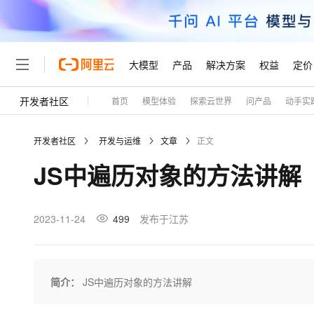
大模型
产品
解决方案
权益
定价
开发者社区
首页
模型体验
探索云世界
问产品
动手实
大模型
产品
解决方案
权益
定价
云市场
伙伴
服务
了解阿里云
精选产品
精选解决方案
普惠上云
产品定价
精选商城
成为销售伙伴
售前咨询
为什么选择阿里云
千问AI平台
开发者社区
开发与运维
文章
正文
了解云产品的定价详情
大模型服务平台百炼
千问办公，解锁你的工作
普惠上云 官方力荐
分销伙伴
在线服务
网站建设
什么是云计算
大
JS中遍历对象的方法讲解
大模型服务与应用平台
企业级Agent产品，直接
云服务器38元/年起，超
咨询伙伴
多端小程序
技术领先
云上成本管理
售后服务
轻量应用服务器
Agency Agents：拥
官方推荐返现计划
大模型
精选产品
精选解决方案
Salesforce 国际版订阅
稳定可靠
管理和优化成本
推荐新用户得奖励，单订单
销售伙伴合作计划
2023-11-24
499
发布于江苏
自助服务
友盟天域
安全合规
人工智能与机器学习
AI
文本生成
云数据库 RDS
HappyHorse 打造一
云工开物
无影生态合作计划
在线服务
观测云
分析师报告
高校专属算力普惠，学生认
计算
互联网应用开发
Qwen3.8-Max
HOT
Salesforce On Alibaba C
工单服务
Tuya 物联网平台阿里云
研究报告与白皮书
人工智能平台 PAI
快速拥有专属 OpenClaw
简介：
JS中遍历对象的方法讲解
大模
Consulting Partner 合
大数据
容器
智能体时代全能旗舰模型
免费试用
短信专区
一站式AI开发、训练和推
蓝凌 OA
AI 大模型销售与服务生
现代化应用