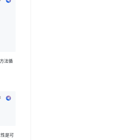
) 方法循
属性是可