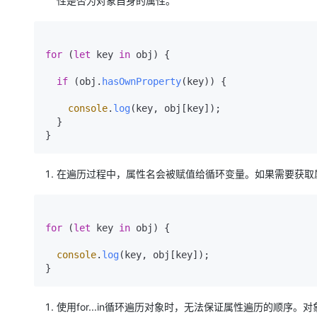
性是否为对象自身的属性。
大模型解决方案
迁移与运维管理
快速部署 Dify，高效搭建 
for
 (
let
 key 
in
 obj) {

专有云
10 分钟在聊天系统中增加
if
 (obj.
hasOwnProperty
(key)) {

console
.
log
(key, obj[key]);

  }

在遍历过程中，属性名会被赋值给循环变量。如果需要获取
for
 (
let
 key 
in
 obj) {

console
.
log
(key, obj[key]);

使用for...in循环遍历对象时，无法保证属性遍历的顺