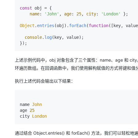
const
 obj = {

name
: 
'John'
, 
age
: 
25
, 
city
: 
'London'
 };

Object
.
entries
(obj).
forEach
(
function
(
[key, value
console
.
log
(key, value);

上述示例代码中，obj 对象包含了三个属性：name、age 和 city。通过
环遍历数组。在回调函数中，我们使用解构赋值的方式将键和值分别赋给
执行上述代码会输出以下结果：
name 
John
age 
25
city 
London
通过结合 Object.entries() 和 forEach() 方