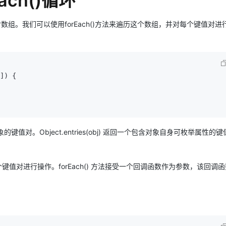
Each()循环
的键值对数组。我们可以使用forEach()方法来遍历这个数组，并对每个键值对
]
) {

便地遍历对象的键值对。Object.entries(obj) 返回一个包含对象自身可枚举属性的
每个键值对进行操作。forEach() 方法接受一个回调函数作为参数，该回调