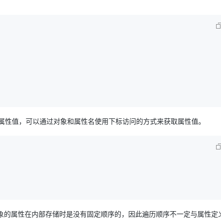
AI 应用
10分钟微调：让0.6B模型媲美235B模
多模态数据信
型
依托云原生高可用架构,实现Dify私有化部署
用1%尺寸在特定领域达到大模型90%以上效果
一个 AI 助手
超强辅助，Bol
即刻拥有 DeepSeek-R1 满血版
在企业官网、通讯软件中为客户提供 AI 客服
多种方案随心选，轻松解锁专属 DeepSeek
属性值，可以通过对象和属性名使用下标访问的方式来获取属性值。
序。对象的属性在内部存储时是没有固定顺序的，因此遍历顺序不一定与属性定