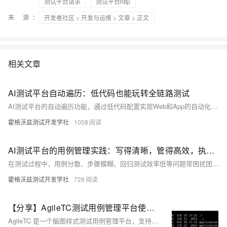
测试平台请求
测试平台http
来 源：
开发者社区
>
开发与运维
>
文章
> 正文
相关文章
AI测试平台自动遍历：低代码也能玩转全链路测试
AI测试平台的自动遍历功能，通过低代码配置实现Web和App的自动化测试。用户只需提供入口链接或安装包及简单配置，即可自动完成页面结构识别、操作验证，并生成可视化报告，大幅提升测试效率，特别适用于高频迭代项目。
霍格沃兹测试开发学社
1058
AI测试平台的用例管理实践：写得清晰，管得高效，执行更智能
在测试过程中，用例分散、步骤模糊、回归测试效率低等问题常困扰团队。霍格沃兹测试开发学社推出的AI测试平台，打通“用例编写—集中管理—智能执行”全流程，提升测试效率与覆盖率。平台支持标准化用例编写、统一管理操作及智能执行，助力测试团队高效协作，释放更多精力优化测试策略。目前平台已开放内测，欢迎试用体验！
霍格沃兹测试开发学社
728
【分享】AgileTC测试用例管理平台使用分享
AgileTC 是一个脑图样式测试用例管理平台，支持用例设计、执行与团队协作，帮助测试人员高效管理测试流程。