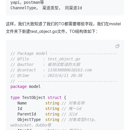
yapi，postman等

这样，我们大致知道了我们的TO都需要哪些字段，我们在model
文件夹下新建test_object.go文件，TO结构体如下：
// Package model -----------------------------
// @file      : test_object.go
// @author    : 被测试耽误的大厨
// @contact   : 13383088061@163.com
// @time      : 2023/6/11 20:38
// -------------------------------------------
package
 model

type
 TestObject 
struct
 {

   Name        
string
// 对象名称
   Id          
string
// 唯一id
   ParentId    
string
// 父id
   ObjectType  
string
// 对象类型http、
websocket、dubbo等