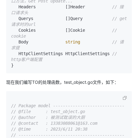
口方法，Get Post Update...
   Headers            []Header           
// 接
口请求头
   Querys             []Query            
// get
请求时的url
   Cookies            []Cookie           
// 
cookie
   Body               
string
// 请
求提
   HttpClientSettings HttpClientSettings 
// 
http客户端配置
现在我们编写TO的处理函数，test_object.go文件，如下：
// Package model -----------------------------
// @file      : test_object.go
// @author    : 被测试耽误的大厨
// @contact   : 13383088061@163.com
// @time      : 2023/6/11 20:38
// -------------------------------------------