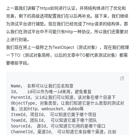
上一篇我们讲解了https如何进行认证，并将结构体进行了优化和
完善，剩下的高级选项配置我们在以后再补充。接下来，我们继续
为测试平台进行铺垫。现在我们已经完成了http请求的结构体，那
么我们在测试平台中不可能只有http一种协议，所以我们还需要对
上进行封装。
我们现在将上一级称之为TestObject（测试对象），现在我们梳理
一下TO（测试对象简称，以后的文章中TO都代表测试对象）都需
要哪些字段。
Name， 名称可以让我们见名知意

Id，   id可以作为唯一id来用，避免重复

ParentId, 父id让我们可以知道，该对象在哪个目录下

ObjectType, 对象类型，让我们知道它是什么类型的测试对
象，比如http、websocket、dubbo等

ItemId, 项目Id， 可以知道它属于哪个项目

TeamId, 团队Id,  可以知道它属于哪个团队

SourceId， 源Id, 可以知道它引用的是哪个接口

ChannelId, 渠道Id， 可以知道它来自哪个渠道，比如