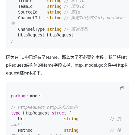
   ItemId      
string
// 项目Id
   TeamId      
string
// 团队Id
   SourceId    
string
// 源Id
   ChannelId   
string
// 渠道Id比如YApi，postman
等
   ChannelType 
string
// 渠道类型
   HttpRequest HttpRequest

因为在TO中已经有了Name，那么为了不必要的字段，我们将Htt
pRequest结构体的Name字段去掉，http_model.go文件中HttpR
equest结构体如下：
package
 model

// HttpRequest http请求的结构
type
 HttpRequest 
struct
 {

   Url                
string
// 接
口uri
   Method             
string
// 接