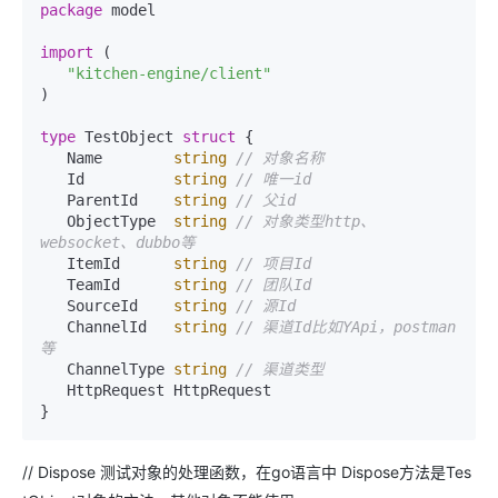
package
 model

import
 (

"kitchen-engine/client"
)

type
 TestObject 
struct
 {

   Name        
string
// 对象名称
   Id          
string
// 唯一id
   ParentId    
string
// 父id
   ObjectType  
string
// 对象类型http、
websocket、dubbo等
   ItemId      
string
// 项目Id
   TeamId      
string
// 团队Id
   SourceId    
string
// 源Id
   ChannelId   
string
// 渠道Id比如YApi，postman
等
   ChannelType 
string
// 渠道类型
   HttpRequest HttpRequest

// Dispose 测试对象的处理函数，在go语言中 Dispose方法是Tes