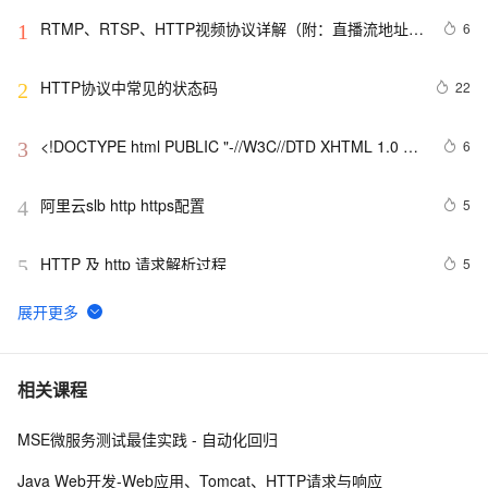
RTMP、RTSP、HTTP视频协议详解（附：直播流地址、
6
1
播放软件）
HTTP协议中常见的状态码
22
2
<!DOCTYPE html PUBLIC "-//W3C//DTD XHTML 1.0 
6
3
Transitional//EN" 
"http://www.w3.org/TR/xhtml1/DTD/xhtml1-strict.dtd">

阿里云slb http https配置
5
4
<html><head><meta http-equiv="Cont
HTTP 及 http 请求解析过程 
5
5
Jmeter系列（21）- 详解 HTTP Request 
4
6
<!DOCTYPE html PUBLIC "-//W3C//DTD XHTML 1.0 
8
7
相关课程
Transitional//EN" 
"http://www.w3.org/TR/xhtml1/DTD/xhtml1-strict.dtd">

MSE微服务测试最佳实践 - 自动化回归
前端常见的HTTP状态码
7
8
<html><head><meta http-equiv="Cont
Java Web开发-Web应用、Tomcat、HTTP请求与响应