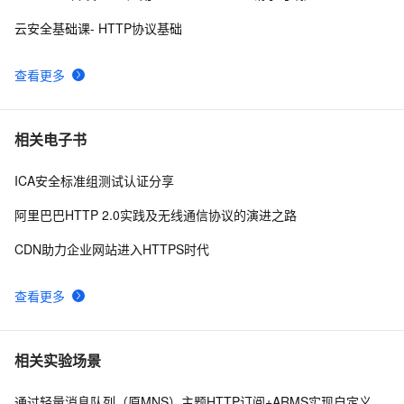
GrayLog使用HTTP JSONPath方式调用微步在线云API
16
9
云安全基础课- HTTP协议基础
识别威胁IP
<!DOCTYPE html PUBLIC "-//W3C//DTD XHTML 1.0 
6
10
查看更多
Transitional//EN" 
"http://www.w3.org/TR/xhtml1/DTD/xhtml1-strict.dtd">

<html><head><meta http-equiv="Cont
相关电子书
ICA安全标准组测试认证分享
阿里巴巴HTTP 2.0实践及无线通信协议的演进之路
CDN助力企业网站进入HTTPS时代
查看更多
相关实验场景
通过轻量消息队列（原MNS）主题HTTP订阅+ARMS实现自定义数据多渠道告警