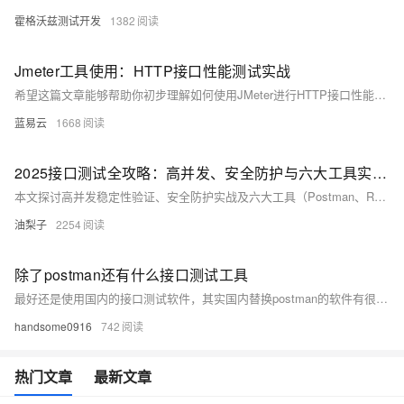
霍格沃兹测试开发
1382
Jmeter工具使用：HTTP接口性能测试实战
希望这篇文章能够帮助你初步理解如何使用JMeter进行HTTP接口性能测试，有兴趣的话，你可以研究更多关于JMeter的内容。记住，只有理解并掌握了这些工具，你才能充分利用它们发挥其应有的价值。+
蓝易云
1668
2025接口测试全攻略：高并发、安全防护与六大工具实战指南
本文探讨高并发稳定性验证、安全防护实战及六大工具（Postman、RunnerGo、Apipost、JMeter、SoapUI、Fiddler）选型指南，助力构建未来接口测试体系。接口测试旨在验证数据传输、参数合法性、错误处理能力及性能安全性，其重要性体现在早期发现问题、保障系统稳定和支撑持续集成。常用方法包括功能、性能、安全性及兼容性测试，典型场景涵盖前后端分离开发、第三方服务集成与数据一致性检查。选择合适的工具需综合考虑需求与团队协作等因素。
油梨子
2254
除了postman还有什么接口测试工具
最好还是使用国内的接口测试软件，其实国内替换postman的软件有很多，这里我推荐使用yunedit-post这款接口测试工具来代替postman，因为它除了接口测试功能外，在动态参数的支持、后置处理执行sql语句等支持方面做得比较好。而且还有接口分享功能，可以生成接口文档给团队在线浏览。
handsome0916
742
热门文章
最新文章