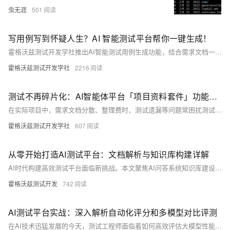
虫无涯
501
写用例写到怀疑人生？AI 智能测试平台帮你一键生成！
霍格沃兹测试开发学社推出AI智能测试用例生成功能，结合需求文档一键生成高质量测试用例，大幅提升效率，减少重复劳动。支持自定义提示词、多文档分析与批量管理，助力测试人员高效完成测试设计，释放更多时间投入核心分析工作。平台已开放内测，欢迎体验！
霍格沃兹测试开发学社
2216
测试不再碎片化：AI智能体平台「项目资料套件」功能上线！
在实际项目中，需求文档分散、整理费时、测试遗漏等问题常困扰测试工作。霍格沃兹推出AI智能体测试平台全新功能——项目资料套件，可将多个关联文档打包管理，并一键生成测试用例，提升测试完整性与效率。支持套件创建、文档关联、编辑删除及用例生成，适用于复杂项目、版本迭代等场景，助力实现智能化测试协作，让测试更高效、更专业。
霍格沃兹测试开发学社
607
从零开始打造AI测试平台：文档解析与知识库构建详解
AI时代构建高效测试平台面临新挑战。本文聚焦AI问答系统知识库建设，重点解析文档解析关键环节，为测试工程师提供实用技术指导和测试方法论
霍格沃兹测试开发
742
AI测试平台实战：深入解析自动化评分和多模型对比评测
在AI技术迅猛发展的今天，测试工程师面临着如何高效评估大模型性能的全新挑战。本文将深入探讨AI测试平台中自动化评分与多模型对比评测的关键技术与实践方法，为测试工程师提供可落地的解决方案。