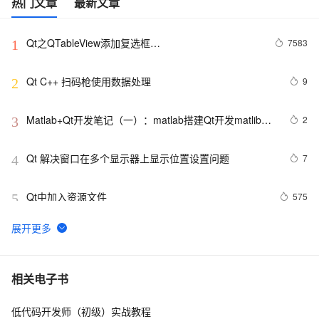
热门文章
最新文章
Qt之QTableView添加复选框
7583
1
（QAbstractTableModel）
Qt C++ 扫码枪使用数据处理
9
2
Matlab+Qt开发笔记（一）：matlab搭建Qt开发matlib环
2
3
境以及Demo测试
Qt 解决窗口在多个显示器上显示位置设置问题
7
4
Qt中加入资源文件
575
5
QT5.14.2 视频分帧：QT与FFmpeg的高效结合
5
6
【Qt 学习笔记】Qt窗口 | 对话框 | 创建自定义对话框
4
7
相关电子书
低代码开发师（初级）实战教程
Qt中的菜单类使用
1
8