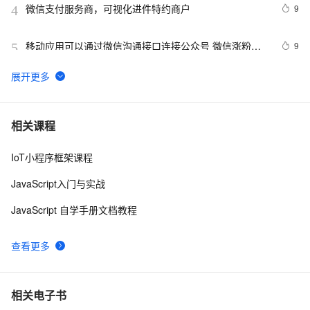
微信支付服务商，可视化进件特约商户
9
4
移动应用可以通过微信沟通接口连接公众号 微信涨粉多
9
5
了一个新通道
微信公众平台开发(96)  多个功能整合
1
6
教你微信IM即时消息系统的架构设计（上）
5
7
相关课程
IoT小程序框架课程
微信群成员导出工具， 微信群成员导出软件， 微信群管
34
8
理工具软件【python】
JavaScript入门与实战
获取微信access_token每天超过规定次数解决方案
6
9
JavaScript 自学手册文档教程
微信公众平台广告日曝光量接近1亿
742
10
查看更多
相关电子书