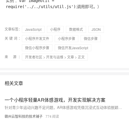
实例 ：
var imageUtil =
;调用即可。）
require('../../utils/util.js')
文章标签：
JavaScript
小程序
数据格式
JSON
关键词：
小程序开发文件
小程序步骤
微信步骤
微信小程序步骤
微信开发JavaScript
来 源：
开发者社区
>
开发与运维
>
文章
> 正文
相关文章
一个小程序轻量AR体感游戏，开发实现解决方案
针对青少年运动兴趣不足问题，AR体感游戏凭借沉浸式互动体验脱颖而出。结合小程序“AI运动识别”插件与WebGL渲染技术，可实现无需外设的轻量化AR健身游戏，如跳糕、切水果等，兼具趣味性与锻炼效果，适用于儿童健身及职工团建，即开即玩，低门槛高参与。
赣州云智科技的技术铺子
774