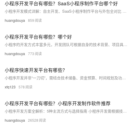
小程序开发平台有哪些？SaaS小程序制作平台哪个好
小程序开发模式详解：自主开发、SaaS小程序制作平台与外包全对比 选择合适的小程序开发模式，是项目成功的基石。这三种模式在成本、周期、控制力和灵活性上各有千秋，适用于不同阶段和不同类型的企业。下面我们将逐一深入剖析。
huangdouya
859
小程序开发平台有哪些？哪个好
小程序的开发方式丰富多元，开发团队可根据自身的技术背景、项目具体需求以及资源状况，灵活挑选最为适宜的开发路径。以下将详细介绍几种主流的小程序开发方式。
huangdouya
773
小程序快速开发平台有哪些？
小程序开发并非“一刀切”，需结合技术储备、资金预算、时间规划及功能需求等多维度因素综合考量。以下为您详细拆解五种主流开发方案及其适用场景，助您精准匹配开发路径。
xfq123
578
小程序开发平台有哪些？小程序开发制作软件推荐
小程序开发方案全解析：5种主流方式与选择指南 小程序开发需根据技术能力、预算、时间及功能需求综合决策。以下为5种主流开发方案及适用场景分析：
huangdouya
26528