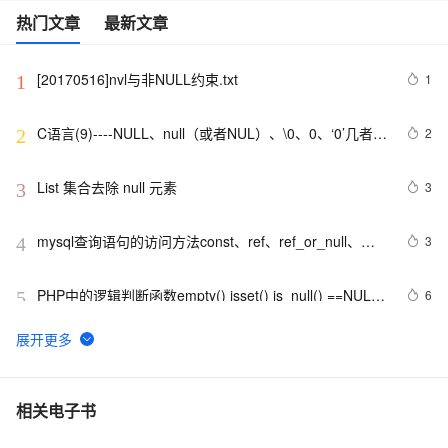
热门文章
最新文章
[20170516]nvl与非NULL约束.txt
1
1
C语言(9)----NULL、null（或者NUL）、\0、0、‘0’几者之
2
2
间的区别
List 集合去除 null 元素
3
3
mysql查询语句的访问方法const、ref、ref_or_null、
3
4
range、index、all
PHP中的逻辑判断函数empty() isset() is_null() ==NULL 
6
5
===NULL
【错误记录】Kotlin 编译报错 ( Only safe (?.) or non-
10
6
null asserted (!!.) calls are allowed on a nullable ... )
引用类型赋值“.NET技术”为null与加速垃圾回收
2
7
相关电子书