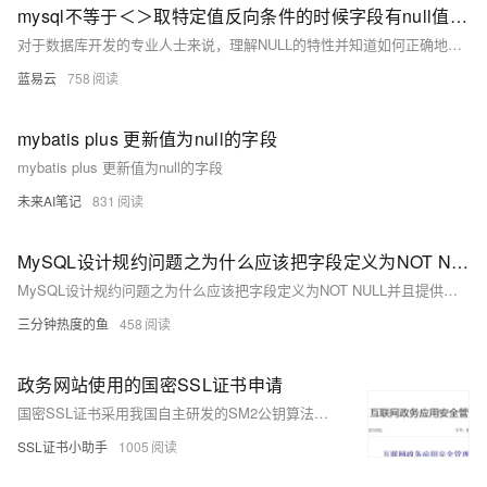
mysql不等于＜＞取特定值反向条件的时候字段有null值或空值读取不到数据
对于数据库开发的专业人士来说，理解NULL的特性并知道如何正确地在查询中处理它们是非常重要的。以上所介绍的技巧和实例可以帮助你更精准地执行数据库查询，并确保数据的完整性和准确性。在编写代码和设计数据库结构时，牢记这些细节将有助于你避免许多常见的错误，提高数据库应用的质量与性能。
蓝易云
758
mybatis plus 更新值为null的字段
mybatis plus 更新值为null的字段
未来AI笔记
831
MySQL设计规约问题之为什么应该把字段定义为NOT NULL并且提供默认值
MySQL设计规约问题之为什么应该把字段定义为NOT NULL并且提供默认值
三分钟热度的鱼
458
政务网站使用的国密SSL证书申请
国密SSL证书采用我国自主研发的SM2公钥算法体系及国密SSL安全协议，符合国家政策与法规要求，提供身份验证、数据加密和完整性保护，广泛应用于政府机构的信息系统，确保政务数据安全。以下是申请步骤简介。
SSL证书小助手
1005