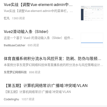
Vue实战【调整Vue-element-admin中的菜单栏，并添加顶部模块菜单栏】
Vue实战【调整Vue-element-admin中的菜单栏，并添加顶部模块菜单栏】
忆凡
1360
Vue2滑动输入条（Slider）
这是一个基于 Vue3 的滑动输入条（Slider）组件，提供了丰富的自定义选项，如最小值、最大值、初始值、宽度、禁用状态及双滑块模式等。用户可通过拖动滑块或点击输入条调整数值。代码示例展示了如何创建组件及在页面中引入使用。包含单滑块与双滑块模式的效果图。
theMuseCatcher
695
体育直播系统积分流水与风控开发：防刷、防伪与限频实现
本案例分享东莞梦幻网络科技体育直播系统的积分流水与风控策略设计，涵盖防刷、防伪、限频三大层面，结合ThinkPHP+MySQL+Redis+WebSocket技术栈，实现积分透明记录、接口限流、设备识别与行为分析，保障积分系统安全与稳定。
东莞梦幻网络科技
898
【第五期】计算机网络常识/广播域/冲突域/VLAN
【第五期】计算机网络常识/广播域/冲突域/VLAN
Codelinghu
1037