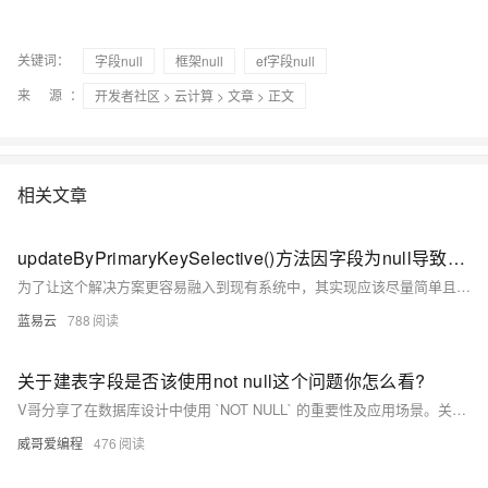
关键词：
字段null
框架null
ef字段null
来 源：
开发者社区
>
云计算
>
文章
> 正文
相关文章
updateByPrimaryKeySelective()方法因字段为null导致的更新不成功问题解决办法
为了让这个解决方案更容易融入到现有系统中，其实现应该尽量简单且无缝，避免重复代码，并提高代码复用性。结合上述方法中提供的策略，应可以解决在使用 `updateByPrimaryKeySelective()`方法时因字段为null导致的更新不成功问题。请根据实际业务需求和上下文选择最合适的方案。这样的解决方案能够达到更佳的代码质量和维护性。
蓝易云
788
关于建表字段是否该使用not null这个问题你怎么看?
V哥分享了在数据库设计中使用 `NOT NULL` 的重要性及应用场景。关键字段如用户名和邮箱应设为 `NOT NULL` 以确保数据完整性；可选字段如中间名和个人资料图片允许 `NULL` 提供更多灵活性。`NULL` 还可用于表示未知状态，如未发货的订单。外键设计需根据业务逻辑决定是否使用 `NOT NULL`。此外，`NOT NULL` 可优化查询性能，但在扩展性和数据兼容性方面，允许 `NULL` 更具优势。结合业务需求和数据统计，合理使用 `NOT NULL` 可确保数据完整性和灵活性。
威哥爱编程
476