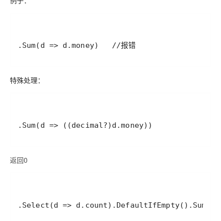
例子：
.Sum(d => d.money)   //报错
特殊处理：
.Sum(d => ((decimal?)d.money))
返回0
.Select(d => d.count).DefaultIfEmpty().Sum(