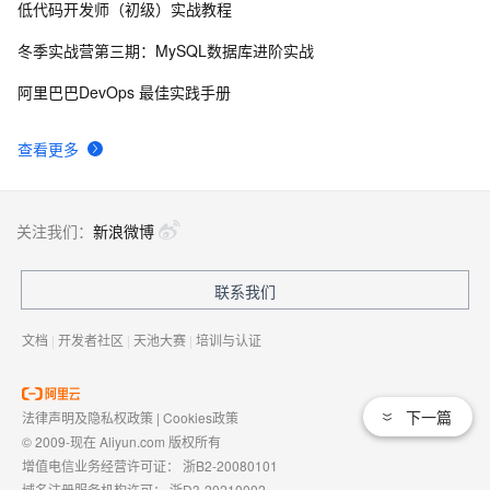
低代码开发师（初级）实战教程
mysql order by null
6
8
冬季实战营第三期：MySQL数据库进阶实战
Mysql中 NULL 的妙用
2
9
阿里巴巴DevOps 最佳实践手册
引用“.NET研究”类型赋值为null与加速垃圾回收
6
10
查看更多
关注我们：
新浪微博
联系我们
文档
|
开发者社区
|
天池大赛
|
培训与认证
下一篇
法律声明及隐私权政策
|
Cookies政策
© 2009-现在 Aliyun.com 版权所有
增值电信业务经营许可证：
浙B2-20080101
域名注册服务机构许可：
浙D3-20210002