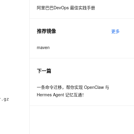
阿里巴巴DevOps 最佳实践手册
息提取
与 AI 智能体进行实时音视频通话
从文本、图片、视频中提取结构化的属性信息
构建支持视频理解的 AI 音视频实时通话应用
推荐镜像
更多
t.diy 一步搞定创意建站
构建大模型应用的安全防护体系
通过自然语言交互简化开发流程,全栈开发支持
通过阿里云安全产品对 AI 应用进行安全防护
maven
下一篇
一条命令迁移，帮你实现 OpenClaw 与
Hermes Agent 记忆互通！