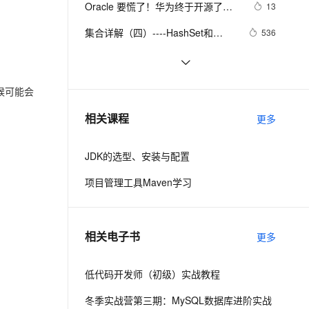
安全
Oracle 要慌了！华为终于开源了自
我要投诉
e-1.1-I2V
Cosyvoice-V3-Flash
13
PolarDB
上云场景组合购
Milvus 弹性伸缩功能新增节
量中的配置
伴
家的 Huawei JDK——毕昇 JDK！
漫剧创作，剧本、分镜、视频高效生成
100%兼容MySQL、PostgreSQL，兼容Oracle，支持集中和分布式
覆盖90%+业务场景，专享组合折扣价
点支持范围
畅自然，细节丰富
高表现力语音合成大模型，语音克隆听感自然
VPN
集合详解（四）----HashSet和
536
HashMap源码剖析（JDK1.7）
ernetes 版 ACK
云聚AI 严选权益
AI 原生数据库服务发布
SSL 证书
ubuntu12.04 安装配置jdk1.7
689
2V
Fun-ASR
，一键激活高效办公新体验
理容器应用的 K8s 服务
精选AI产品，从模型到应用全链提效
Agent 数据网关
文戏情感细腻自然，动作戏激烈拳拳到肉，实现更强表演能力
支持中英文自由切换，具备更强的噪声鲁棒性
堡垒机
【本地与Java无缝对接】JDK 22外部
8
候可能会
AI 用量加速计划
云原生数据库 PolarDB
函数和内存API：JNI终结者，性能与
防火墙
、识别商机，让客服更高效、服务更出色。
JDK 21中的字符串模板：提升代码
新老同享，达量后返
Agentic Database 发布
13
相关课程
安全双提升！
更多
可读性与维护性的新利器
主机安全
应用
JDK的选型、安装与配置
千问办公
NEW
AI 应用及服务市场
的智能体编程平台
一站式AI生产力平台
项目管理工具Maven学习
AI 应用
伶鹊
企业级人与Agent协作平台，接入和调度多个数字员工
智能客服平台，对话机器人、对话分析、智能外呼
大模型
相关电子书
更多
大模型服务平台百炼 - 全妙
自然语言处理
应用创作平台
多模态内容创作工具，已接入 DeepSeek
低代码开发师（初级）实战教程
数据标注
机器学习
冬季实战营第三期：MySQL数据库进阶实战