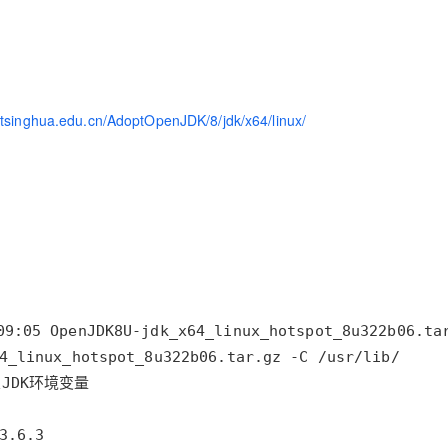
AI 应用
10分钟微调：让0.6B模型媲美235B模
多模态数据信
型
依托云原生高可用架构,实现Dify私有化部署
用1%尺寸在特定领域达到大模型90%以上效果
一个 AI 助手
超强辅助，Bol
a.tsinghua.edu.cn/AdoptOpenJDK/8/jdk/x64/linux/
即刻拥有 DeepSeek-R1 满血版
在企业官网、通讯软件中为客户提供 AI 客服
多种方案随心选，轻松解锁专属 DeepSeek