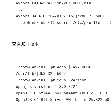
[root@Jenkins ~]# source /etc/profile
查看JDK版本
OpenJDK 64-Bit Server VM (build 25.322-b06