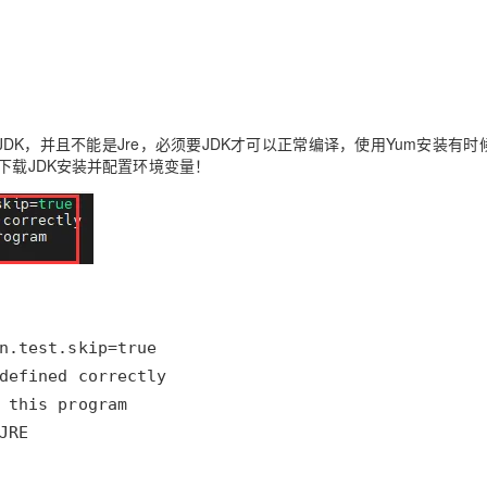
Deepseek-v4-pro
HappyHors
同享
万小智 AI 建站低至 15元/月
Qoder CN
AI 短剧/漫剧
云原生数据库 
快递物流查询
WordPress
成为服务伙
高校合作
点，立即开启云上创新
覆盖公网/内网、递归/权威、移动APP等全场景解析服务
送.CN域名，送备案服务码
基于千问大模型等，支持代码智能生成、研发智能问答
AI助力短剧
态智能体模型
旗舰 MoE 大模型，百万上下文与顶尖推理能力
图生视频，流
Ubuntu
服务生态伙伴
云工开物
企业应用
Works
Night Plan 支持 Qwen 3.8-Max
云原生大数据计算服务 MaxCompute
AI 办公
容器服务 Kub
NEW
GLM-5.2
Wan2.7-T
Red Hat
30+ 款产品免费体验
Data Agent 驱动的一站式 Data+AI 开发治理平台
夜间 5 折，Qwen/Meoo/TokenPlan 客户专享
面向分析的企业级SaaS模式云数据仓库
AI智能应用
提供一站式管
科研合作
视觉 Coding、空间感知、多模态思考等全面升级
1M上下文，专为长程任务能力而生
ERP
堂（旗舰版）
SUSE
JDK，并且不能是Jre，必须要JDK才可以正常编译，使用Yum安装有时
智能客服
下载JDK安装并配置环境变量！
CRM
防护产品
2个月
自动承接线索
建站小程序
OA 办公系统
AI 应用构建
大模型原生
力提升
财税管理
模板建站
Qoder
大模型服务平台百炼-应用模版
HOT
NEW
面向真实软件
个人版上线、团队版降价；千问3.8-Max首发发尝鲜
丰富多元化的应用模版和解决方案
400电话
定制建站
万有无界
大模型服务平台百炼-智能体
方案
广告营销
模板小程序
的模型效果
灵活可视化地构建企业级 Agent
定制小程序
秒悟
人工智能平台 PAI
APP 开发
云端极速 AI 
新一代 AI 视频生成模型，深度适配广告营销等场景
AI Native 的算法工程平台，一站式完成建模、训练、推理服务部署
JRE
建站系统