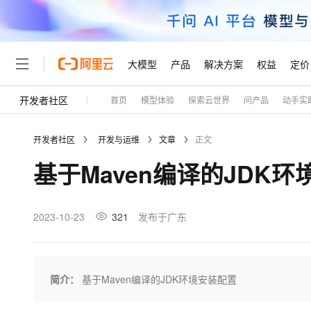
大模型
产品
解决方案
权益
定价
开发者社区
首页
模型体验
探索云世界
问产品
动手实
大模型
产品
解决方案
权益
定价
云市场
伙伴
服务
了解阿里云
精选产品
精选解决方案
普惠上云
产品定价
精选商城
成为销售伙伴
售前咨询
为什么选择阿里云
千问AI平台
开发者社区
开发与运维
文章
正文
了解云产品的定价详情
大模型服务平台百炼
千问办公，解锁你的工作
普惠上云 官方力荐
分销伙伴
在线服务
网站建设
什么是云计算
大
基于Maven编译的JDK
大模型服务与应用平台
企业级Agent产品，直接
云服务器38元/年起，超
咨询伙伴
多端小程序
技术领先
云上成本管理
售后服务
轻量应用服务器
Agency Agents：拥
官方推荐返现计划
大模型
精选产品
精选解决方案
Salesforce 国际版订阅
稳定可靠
管理和优化成本
推荐新用户得奖励，单订单
销售伙伴合作计划
2023-10-23
321
发布于广东
自助服务
友盟天域
安全合规
人工智能与机器学习
AI
文本生成
云数据库 RDS
HappyHorse 打造一
云工开物
无影生态合作计划
在线服务
观测云
分析师报告
高校专属算力普惠，学生认
计算
互联网应用开发
Qwen3.8-Max
HOT
Salesforce On Alibaba C
工单服务
Tuya 物联网平台阿里云
研究报告与白皮书
人工智能平台 PAI
快速拥有专属 OpenClaw
简介：
基于Maven编译的JDK环境安装配置
大模
Consulting Partner 合
大数据
容器
智能体时代全能旗舰模型
免费试用
短信专区
一站式AI开发、训练和推
蓝凌 OA
AI 大模型销售与服务生
现代化应用