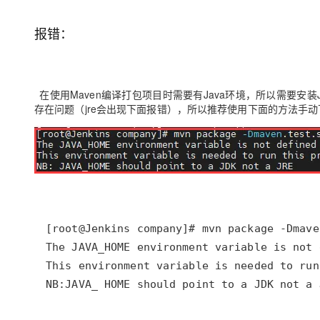
存储
天池大赛
Qwen3.7-Plus
云解析DNS
解决方案免费试用 新老
电子合同
最高领取价值200元试用
能看、能想、能动手的多模
安全
网络与CDN
报错：
AI 算法大赛
畅捷通
大数据开发治理平台 Data
AI 产品 免费试用
网络
安全
云开发大赛
Qwen3-VL-Plus
Tableau 订阅
1亿+ 大模型 tokens 和 
可观测
入门学习赛
中间件
AI空中课堂在线直播课
在使用Maven编译打包项目时需要有Java环境，所以需要安装
云防火墙
140+云产品 免费试用
存在问题（jre会出现下面报错），所以推荐使用下面的方法手动
上云与迁云
云原生的云上边界网络安全
产品新客免费试用，最长1
数据库
生态解决方案
大模型服务
企业出海
大模型ACA认证体验
大数据计算
助力企业全员 AI 认知与能
行业生态解决方案
千问AI平台-Token Plan
政企业务
媒体服务
开发者生态解决方案
企业服务与云通信
千问AI平台-模型体验
AI 开发和 AI 应用解决
在线体验全尺寸、多种模态
域名与网站
Happy 系列大模型
终端用户计算
NB:JAVA_ HOME should point to a JDK not a 
Serverless
开发工具