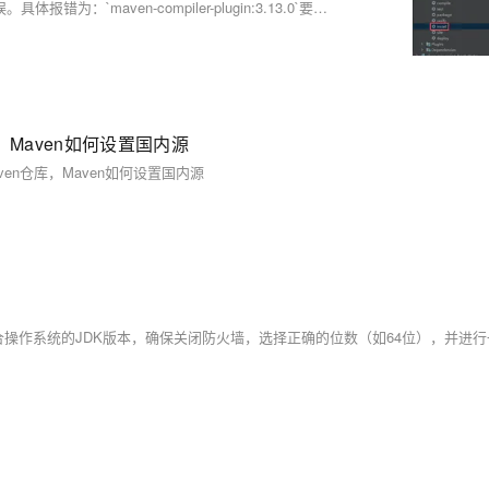
在执行Maven项目中的`install`命令时，遇到编译插件版本不匹配的错误。具体报错为：`maven-compiler-plugin:3.13.0`要求Maven版本至少为3.6.3。解决方案是将Maven版本升级到3.6.3或降低插件版本。本文详细介绍了如何下载、解压并配置Maven 3.6.3，包括环境变量设置和IDEA中的Maven配置，确保项目顺利编译。
Maven如何设置国内源
aven仓库，Maven如何设置国内源