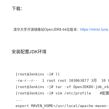
大模型解决方案
下载：
迁移与运维管理
快速部署 Dify，高效搭建 
专有云
10 分钟在聊天系统中增加
清华大学开源镜像站OpenJDK8-64位版本：
https://mirror.tun
安装配置JDK环境