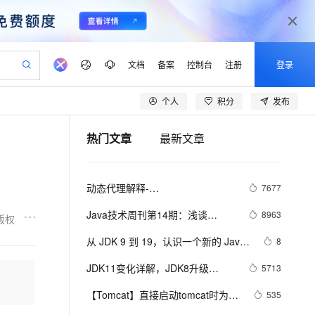
文档
备案
控制台
注册
登录
个人
积分
发布
验
作计划
器
AI 活动
专业服务
服务伙伴合作计划
开发者社区
加入我们
产品动态
服务平台百炼
阿里云 OPC 创新助力计划
热门文章
最新文章
一站式生成采购清单，支持单品或批量购买
io：打造专属 AI 语音助手
S产品伙伴计划（繁花）
峰会
CS
造的大模型服务与应用开发平台
一句话生成原生可编辑精美 PPT 文稿
AI 生产力先锋
Al MaaS 服务伙伴赋能合作
域名
博文
Careers
至高可申请百万元
Qwen3.8-Max 模型上线
开启高性价比 AI 编程新体验
弹性可伸缩的云计算服务
Qwen-Audio-3.0-Realtime 端到端实时语音角色扮演
输入一句话想法, 轻松生成专业的 PPT
先锋实践拓展 AI 生产力的边界
Token 补贴，五大权
计划
海大会
伙伴信用分合作计划
商标
问答
社会招聘
动态代理解释-
7677
益加速 OPC 成功
eek-V4-Pro
SS
一键部署幻兽帕鲁游戏服务器
飞天发布时刻
HOT
Open Search 向量检索版支
划
备案
电子书
校园招聘
JDK,CGLIB,JAVASSIST,ASM
pSeek-V4-Pro
视频创作，一键激活电商全链路生产力
稳定、安全、高性价比、高性能的云存储服务
一键购买专属联机服务器，轻松开启游戏
所见，即是所愿
持视频检索 Pipeline 功能
更多支持
Java技术周刊第14期：浅谈
8963
版权
划
公司注册
镜像站
视频生成
语音识别与合成
HashMap，探索JDK（集合框架）
专属 QwenPaw
漫剧工坊：一站式动画创作平台
AI 实训营
HOT
应用身份服务 (IDaaS)
从 JDK 9 到 19，认识一个新的 Java 
8
合作伙伴培训与认证
划
上云迁移
站生成，高效打造优质广告素材
全接入的云上超级电脑
从聊天伙伴进化为能主动干活的本地数字员工
快速生产连贯的高质量长漫剧
从基础到进阶，Agent 创客手把手教你
OpenClaw 管理能力上线
形态（内存篇）
lScope
我要反馈
e-1.1-T2V
Qwen3-TTS-Flash
JDK11变化详解，JDK8升级
5713
查询合作伙伴
n Alibaba Cloud ISV 合作
代维服务
建企业门户网站
10 分钟搭建微信、支付宝小程序
MaxCompute MaxFrame 提
JDK11详细指南
畅细腻的高质量视频
离线语音合成大模型，多语言方言自适应，低延迟高稳定
创新加速
【Tomcat】直接启动tomcat时为
ope
登录合作伙伴管理后台
535
我要建议
站，无忧落地极速上线
以可视化方式快速构建移动和 PC 门户网站
国内短信简单易用，安全可靠，秒级触达，全球覆盖200+国家和地区。
高效部署网站，快速应用到小程序
供自动弹性内存功能
tomcat指定JDK 而不是读取环境变