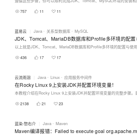
遵循这些步骤，你可以顺利完成JDK、Tomcat、MySQL环境的安装
757
11
11
蓝易云
|
Java
关系型数据库
MySQL
JDK、Tomcat、MariaDB数据库和Profile多环境的配
436
17
17
云流雨洄
|
Java
Linux
应用服务中间件
在Rocky Linux 9上安装JDK并配置环境变量！
2138
21
23
蓝染-惣右介
|
Java
Maven