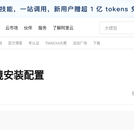
云市场
伙伴
服务
了解阿里云
践
官方博客
考认证
TIANCHI大赛
活动广场
下载
AI 特惠
数据与 API
成为产品伙伴
企业增值服务
最佳实践
价格计算器
AI 场景体
基础软件
产品伙伴合
阿里云认证
市场活动
配置报价
大模型
自助选配和估算价格
新方式
睿译宝，AI翻译排版一步到位
智启 AI 普惠权益
产品生态集成认证中心
企业支持计划
云上春晚
域名与网站
千问官方 MaaS 平台，为开发者和 Agent 而生，新用户赠送 1 亿 + tokens 额度
Qwen Aud
AI Coding
阿里云Maa
2026 阿里云
云服务器 E
为企业打
数据集
Windows
大模型认证
模型
NEW
NEW
环境安装配置
交付可用成果
值低价云产品抢先购
上传文档即自动完成翻译和格式还原
至高享 1亿+免费 tokens，加速 Al 应用落地
提供智能易用的域名与建站服务
智能编程，一键
安全可靠、
产品生态伙伴
专家技术服务
云上奥运之旅
弹性计算合作
阿里云中企出
手机三要素
宝塔 Linux
全部认证
价格优势
有专属领域专家
GLM-5.2：长任务时代开源旗舰模型
阿里云 OPC 创新助力计划
千问大模型
即刻拥有 DeepS
AI 电商营销
对象存储 O
大模型
产品生态伙伴工作台
企业增值服务台
云栖战略参考
云存储合作计
云栖大会
身份实名认证
CentOS
训练营
推动算力普惠，释放技术红利
最高返9万
多领域专家智能体,一键组建 AI 虚拟交付团队
快速构建应用程序和网站，即刻迈出上云第一步
至高百万元 Token 补贴，加速一人公司成长
多元化、高性能、安全可靠的大模型服务
真正可用的 1M 上下文,一次完成代码全链路开发
轻松解锁专属 Dee
从图文生成到
云上的中国
数据库合作计
活动全景
短信
Docker
图片和
站式影视创作平台
Hermes Agent，打造自进化智能体
Token Plan 模型订阅计划
数字证书管理服务（原SSL证书）
5 分钟轻松部署
AI 广告创作
无影云电脑
企业成长
NEW
信息公告
看见新力量
云网络合作计
OCR 文字识别
JAVA
证享300元代金券
可视化编排打通从文字构思到成片全链路闭环
全托管，含MySQL、PostgreSQL、SQL Server、MariaDB多引擎
自主进化，持久记忆，越用越聪明
Qwen3.8-Max 首发尝鲜，限时加量 10 倍，夜间低至2折
实现全站HTTPS，呈现可信的WEB访问
图文、视频一
随时随地安
魔搭 Mode
Kimi-K3
HappyHors
NEW
loud
服务实践
官网公告
金融模力时刻
Salesforce O
版
发票查验
全能环境
Claude Code + GStack 打造工程团队
千问办公，限时限量积分加倍
Qoder
低代码高效构
AI 建站
短信服务
型
NEW
作计划
Kimi 最新旗舰模型，长程编程与推理利器
让文字生成流
计划
创新中心
魔搭 ModelSc
健康状态
理服务
让AI从“聊天伙伴”进化为能干活的“数字员工”
安装技能 GStack，拥有专属 AI 工程团队
你的AI工作搭子，覆盖日常办公高频场景
面向真实软件的智能体编程平台
0 代码专业建
客户案例
天气预报查询
操作系统
态合作计划