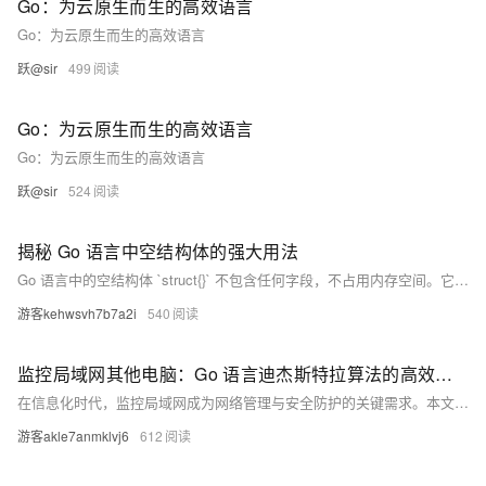
Go：为云原生而生的高效语言
Go：为云原生而生的高效语言
跃@sir
499
Go：为云原生而生的高效语言
Go：为云原生而生的高效语言
跃@sir
524
揭秘 Go 语言中空结构体的强大用法
Go 语言中的空结构体 `struct{}` 不包含任何字段，不占用内存空间。它在实际编程中有多种典型用法：1) 结合 map 实现集合（set）类型；2) 与 channel 搭配用于信号通知；3) 申请超大容量的 Slice 和 Array 以节省内存；4) 作为接口实现时明确表示不关注值。此外，需要注意的是，空结构体作为字段时可能会因内存对齐原因占用额外空间。建议将空结构体放在外层结构体的第一个字段以优化内存使用。
游客kehwsvh7b7a2i
540
监控局域网其他电脑：Go 语言迪杰斯特拉算法的高效应用
在信息化时代，监控局域网成为网络管理与安全防护的关键需求。本文探讨了迪杰斯特拉（Dijkstra）算法在监控局域网中的应用，通过计算最短路径优化数据传输和故障检测。文中提供了使用Go语言实现的代码例程，展示了如何高效地进行网络监控，确保局域网的稳定运行和数据安全。迪杰斯特拉算法能减少传输延迟和带宽消耗，及时发现并处理网络故障，适用于复杂网络环境下的管理和维护。
游客akle7anmklvj6
612