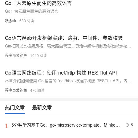
Go：为云原生而生的高效语言
Go：为云原生而生的高效语言
跃@sir
683
Go语言Web开发框架实践：路由、中间件、参数校验
Gin框架以其极简风格、强大路由管理、灵活中间件机制及参数绑定校验系统著称。本文详解其核心功能：1) 路由管理，支持分组与路径参数；2) 中间件机制，实现全局与局部控制；3) 参数绑定，涵盖多种来源；4) 结构体绑定与字段校验，确保数据合法性；5) 自定义校验器扩展功能；6) 统一错误处理提升用户体验。Gin以清晰模块化、流程可控及自动化校验等优势，成为开发者的优选工具。
程序员爱钓鱼
1040
Go语言网络编程：使用 net/http 构建 RESTful API
本章介绍如何使用 Go 语言的 `net/http` 标准库构建 RESTful API。内容涵盖 RESTful API 的基本概念及规范，包括 GET、POST、PUT 和 DELETE 方法的实现。通过定义用户数据结构和模拟数据库，逐步实现获取用户列表、创建用户、更新用户、删除用户的 HTTP 路由处理函数。同时提供辅助函数用于路径参数解析，并展示如何设置路由器启动服务。最后通过 curl 或 Postman 测试接口功能。章节总结了路由分发、JSON 编解码、方法区分、并发安全管理和路径参数解析等关键点，为更复杂需求推荐第三方框架如 Gin、Echo 和 Chi。
程序员爱钓鱼
470
热门文章
最新文章
5分钟学习基于Go，go-microservice-template，Minke的
5
1
微服务