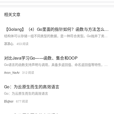
相关文章
【Golang】（4）Go里面的指针如何？函数与方法怎么不一样？带你了解Go不同于其他高级语言的语法
结构体可以存储一组不同类型的数据，是一种符合类型。Go抛弃了类与继承，同时也抛弃了构造方法，刻意弱化了面向对象的功能，Go并非是一个传统OOP的语言，但是Go依旧有着OOP的影子，通过结构体和方法也可以模拟出一个类。
凉凉心.
453
对比Java学习Go——函数、集合和OOP
Go语言的函数支持声明与调用，具备多返回值、命名返回值等特性，结合`func`关键字与类型后置语法，使函数定义简洁直观。函数可作为一等公民传递、赋值或作为参数，支持匿名函数与闭包。Go通过组合与接口实现面向对象编程，结构体定义数据，方法定义行为，接口实现多态，体现了Go语言的简洁与高效设计。
Aron_NeAr
312
Go：为云原生而生的高效语言
Go：为云原生而生的高效语言
跃@sir
677