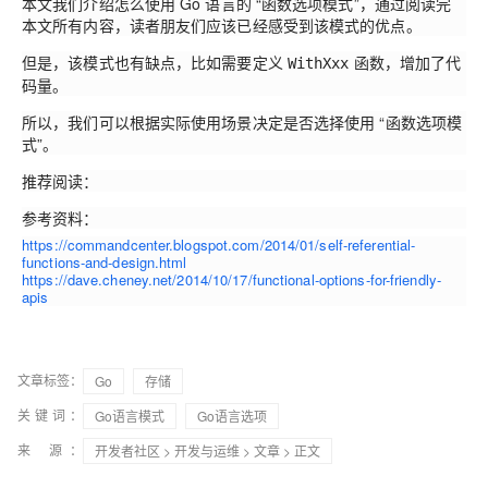
本文我们介绍怎么使用 Go 语言的 “函数选项模式”，通过阅读完
本文所有内容，读者朋友们应该已经感受到该模式的优点。
但是，该模式也有缺点，比如需要定义
函数，增加了代
WithXxx
码量。
所以，我们可以根据实际使用场景决定是否选择使用 “函数选项模
式”。
推荐阅读：
参考资料：
https://commandcenter.blogspot.com/2014/01/self-referential-
functions-and-design.html
https://dave.cheney.net/2014/10/17/functional-options-for-friendly-
apis
文章标签：
Go
存储
关键词：
Go语言模式
Go语言选项
来 源：
开发者社区
>
开发与运维
>
文章
> 正文