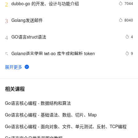
dubbo-go 的开发、设计与功能介绍
7044
2
Golang发送邮件
8040
3
GO语言struct语法
4
4
Golang语言使用 jwt-go 库生成和解析 token
9
5
Go——小白学习之方法
1
6
Go 结构体与 JSON 之间的转换
7
7
相关课程
Go语言核心编程 - 数据结构和算法
在 Go 语言中使用 exec 包执行 Shell 命令（上）
2
8
Go语言核心编程 - 基础语法、数组、切片、Map
Go 数组计算(2)
640
9
Go语言核心编程 - 面向对象、文件、单元测试、反射、TCP编程
详解go语言的array和slice 【二】
3
10