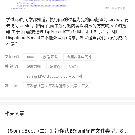
学过jsp的同学都知道，执行jsp的过程为先将jsp翻译为servlet，再
去访问servlet，把jsp页面中所有的内容以响应的方式响应至浏览
器,由于.jsp需要通过JspServlet进行处理，如上所示：，因此
DispatcherServlet并不能处理jsp请求，所以这里我们应该写成/而
不是/*
文章标签：
Java
前端开发
应用服务中间件
关键词：
配置前端
配置Spring MVC url
Spring MVC dispatcherservlet区别
来 源：
开发者社区
>
开发与运维
>
文章
> 正文
相关文章
【SpringBoot（二）】带你认识Yaml配置文件类型、SpringMVC的资源访问路径 和 静态资源配置的原理！