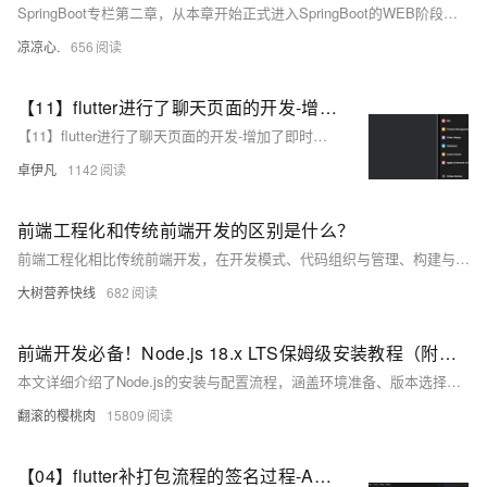
SpringBoot专栏第二章，从本章开始正式进入SpringBoot的WEB阶段开发，本章先带你认识yaml配置文件和资源的路径配置原理，以方便在后面的文章中打下基础
凉凉心.
656
【11】flutter进行了聊天页面的开发-增加了即时通讯聊天的整体页面和组件-切换-朋友-陌生人-vip开通详细页面-即时通讯sdk准备-直播sdk准备-即时通讯有无UI集成的区别介绍-开发完整的社交APP-前端客户端开发+数据联调|以优雅草商业项目为例做开发-flutter开发-全流程-商业应用级实战开发-优雅草Alex
【11】flutter进行了聊天页面的开发-增加了即时通讯聊天的整体页面和组件-切换-朋友-陌生人-vip开通详细页面-即时通讯sdk准备-直播sdk准备-即时通讯有无UI集成的区别介绍-开发完整的社交APP-前端客户端开发+数据联调|以优雅草商业项目为例做开发-flutter开发-全流程-商业应用级实战开发-优雅草Alex
卓伊凡
1142
前端工程化和传统前端开发的区别是什么？
前端工程化相比传统前端开发，在开发模式、代码组织与管理、构建与部署流程、团队协作、性能优化以及技术选型等方面都有了显著的改进和提升，能够更好地应对现代前端应用开发的复杂性和高要求。
大树营养快线
682
前端开发必备！Node.js 18.x LTS保姆级安装教程（附国内镜像源配置）
本文详细介绍了Node.js的安装与配置流程，涵盖环境准备、版本选择（推荐LTS版v18.x）、安装步骤（路径设置、组件选择）、环境验证（命令测试、镜像加速）及常见问题解决方法。同时推荐开发工具链，如VS Code、Yarn等，并提供常用全局包安装指南，帮助开发者快速搭建高效稳定的JavaScript开发环境。内容基于官方正版软件，确保合规性与安全性。
翻滚的樱桃肉
15809
【04】flutter补打包流程的签名过程-APP安卓调试配置-结构化项目目录-完善注册相关页面-开发完整的社交APP-前端客户端开发+数据联调|以优雅草商业项目为例做开发-flutter开发-全流程