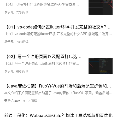
【04】flutter补打包流程的签名过程-APP安卓调试配置-结构化项目目录-完善注册相关页面-开发完整的社交APP-前端客户端开发+数据联调|以优雅草商业项目为例做开发-flutter开发-全流程
卓伊凡
779
【01】vs-code如何配置flutter环境-开发完整的社交APP-前端客户端开发+数据联调|以优雅草商业项目为例做开发-flutter开发-全流程-商业应用级实战开发-优雅草央千澈-供大大的学习提升
【01】vs-code如何配置flutter环境-开发完整的社交APP-前端客户端开发+数据联调|以优雅草商业项目为例做开发-flutter开发-全流程-商业应用级实战开发-优雅草央千澈-供大大的学习提升
卓伊凡
738
【02】写一个注册页面以及配置打包选项打包安卓apk测试—开发完整的社交APP-前端客户端开发+数据联调|以优雅草商业项目为例做开发-flutter开发-全流程-商业应用级实战开发-优雅草央千澈
【02】写一个注册页面以及配置打包选项打包安卓apk测试—开发完整的社交APP-前端客户端开发+数据联调|以优雅草商业项目为例做开发-flutter开发-全流程-商业应用级实战开发-优雅草央千澈
卓伊凡
693
【Java若依框架】RuoYi-Vue的前端和后端配置步骤和启动步骤
本文介绍了如何配置和启动基于Java的若依（RuoYi）项目，涵盖后端和前端的详细步骤。首先，准备Redis、MySQL以及IDE（如Idea和VS）。接着，通过GitHub获取代码并导入到IDE中，执行必要的SQL文件和配置数据库密码。然后，启动Redis并进行相关配置。最后，按照前端配置步骤克隆前端代码库，打开终端执行命令完成前端配置。整个过程详细记录了每一步的操作，帮助开发者顺利部署若依项目。 如果你觉得有帮助，请点赞、关注和收藏，这将是我持续分享的动力！
潜意识Java
9005
前端工程化：Webpack与Gulp的构建工具选择与配置优化