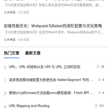
【10月更文挑战第26天】前端工程化是现代Web开发的重要趋势，通过将前端代码视为工程来管理，提高了开发效率和质量。本文详细对比了Webpack和Gulp两大主流构建工具的选择与配置优化，并提供了具体示例代码。Webpack擅长模块化打包和资源管理，而Gulp则在任务编写和自动化构建方面更具灵活性。两者各有优势，需根据项目需求进行选择和优化。
土木林森
475
前端性能优化：Webpack与Babel的进阶配置与优化策略
【10月更文挑战第28天】在现代Web开发中，Webpack和Babel是不可或缺的工具，分别负责模块打包和ES6+代码转换。本文探讨了它们的进阶配置与优化策略，包括Webpack的代码压缩、缓存优化和代码分割，以及Babel的按需引入polyfill和目标浏览器设置。通过这些优化，可以显著提升应用的加载速度和运行效率，从而改善用户体验。
土木林森
438
热门文章
最新文章
URL、URL 的结构以及 URI 与 URL 之间的区别
18
1
请求筛选模块被配置为拒绝包含 hiddenSegment 节的 
4
2
URL 中的路径
使用ort.js的create方法加载onnx模型报错：Fetch API 
4
3
cannot load file…… URL scheme “file“ is not supported.
URL Mapping and Routing
721
4