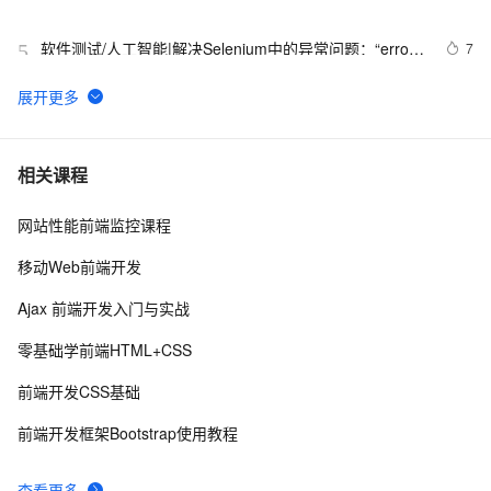
软件测试/人工智能|解决Selenium中的异常问题：“error 
7
5
sending request for url”
安卓scheme_url调端：在AndroidManifest.xml 中如何
10
6
配置 Intent-filter？
解析 WEB 中所有 URL 的简单牛B代码，先保存起来，方
2
7
相关课程
式将来找不到了
网站性能前端监控课程
asp.net URL重新实例
7
8
移动Web前端开发
java 通过 URL 类和 URLConnection类 以及输入流实现
3
9
Ajax 前端开发入门与实战
文件下载功能
vue获取URL参数 ，正则 JS-获取URL指定参数的 3 种方
2
10
零基础学前端HTML+CSS
法
前端开发CSS基础
前端开发框架Bootstrap使用教程
查看更多