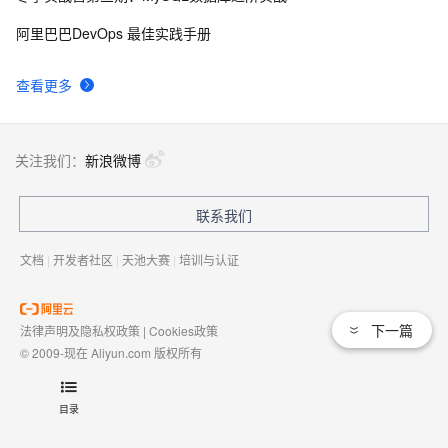
asp.net URL重新实例
617
9
阿里巴巴DevOps 最佳实践手册
安卓scheme_url调端：在AndroidManifest.xml 中如何
14
10
查看更多
配置 Intent-filter？
关注我们：
新浪微博
联系我们
文档
|
开发者社区
|
天池大赛
|
培训与认证
下一篇
法律声明及隐私权政策
|
Cookies政策
© 2009-现在 Aliyun.com 版权所有
增值电信业务经营许可证：
浙B2-20080101
域名注册服务机构许可：
浙D3-20210002
目录
浙公网安备 33010602009975号
浙B2-20080101-4