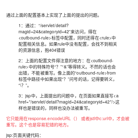
通过上面的配置基本上实现了上面的提出的问题。
1：通过：“/servlet/detail?
magid=24&categoryid=42”来访问，得在
<outbound-rule>标签中配置，同时还得在<rule>中
配置相关信息。如果rule中没有配置，会找不到相关
的资源信息，抱404错误
2：上面的配置文件得注意的地方：在<outbound-
rule>中的特殊符号“？”“&”等得转义。不然的话也会
出错，不能被重写。像上面的“outbound-rule>from
标签中路径中如果出现“？”问号的话，记得要转义，
“\？”。
3：jsp中，上面提出的问题中，在页面如果直接写<a
href="/servlet/detail?magid=24&categoryid=42"/>这
样也是错误的，同样也没办法被重写。
它只能用在
response.encodeURL（）
或者
jstl中c:url中
，才会被
重写。这个也是容易犯错的地方。
jsp:页面关键代码：