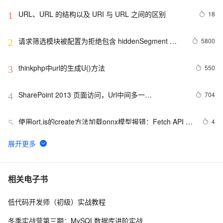
URL、URL 的结构以及 URI 与 URL 之间的区别
18
1
请求筛选模块被配置为拒绝包含 hiddenSegment 节
5800
2
的 URL 中的路径
thinkphp中url的生成U()方法
550
3
SharePoint 2013 页面访问，Url中间多一
704
4
段"_layouts/15/start.aspx#"
使用ort.js的create方法加载onnx模型报错：Fetch API 
4
5
cannot load file…… URL scheme “file“ is not supported.
软件测试/人工智能|解决Selenium中的异常问题：“error 
7
6
sending request for url”
URL Mapping and Routing
721
7
相关电子书
低代码开发师（初级）实战教程
解析 WEB 中所有 URL 的简单牛B代码，先保存起来，方
3
8
式将来找不到了
冬季实战营第三期：MySQL数据库进阶实战