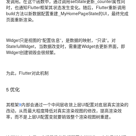
发调用。在这个函数中，通过调用setState更新_counter属性同
时，也通知Flutter框架其状态发生变化。随后，Flutter重新调用
build方法以新数据配置重建_MyHomePageState的UI，最终完成
页面重新渲染。
Widget只是视图的“配置信息”，是数据的映射，“只读”。对
StatefulWidget，当数据改变时，需重建Widget去更新界面，即
Widget创建销毁会很频繁。
为此，Flutter对此机制
5 优化
其框架
9
内部会通过一个中间层收敛上层UI配置对底层真实渲染的
改动，从而最大程度降低对真实渲染视图的修改，提高渲染效
率，而不是上层UI配置变就要销毁整个渲染视图树重建。