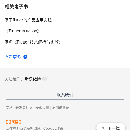
器！"
Flutter 组件（二）文本 与 输入框组件
6
7
相关电子书
基于flutter的产品应用实践
 Flutter 框架的缺点
5
8
《Flutter in action》
【Flutter】Android、Flutter 折叠屏适配 ( 展开大屏 | 折
5
9
闲鱼《Flutter 技术解析与实战》
叠主屏 | 折叠副屏 | 静态展示 | 动态热切换适配 | 拉伸布
局 | X 轴自适应适配 | 布局重构 )（一）
【Flutter】Flutter 混合开发 ( 简介 | Flutter 混合开发集成
2
10
查看更多
步骤 | 创建 Flutter Module )
关注我们：
新浪微博
联系我们
文档
|
开发者社区
|
天池大赛
|
培训与认证
下一篇
法律声明及隐私权政策
|
Cookies政策