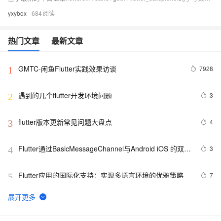
yxybox
684
热门文章
最新文章
GMTC-闲鱼Flutter实践效果访谈
7928
1
遇到的几个flutter开发环境问题
3
2
flutter版本更新常见问题大盘点
4
3
Flutter通过BasicMessageChannel与Android iOS 的双向
3
4
通信
Flutter应用的国际化支持：实现多语言环境的优雅策略
7
5
"震撼揭秘！Flutter如何玩转超低延迟RTSP/RTMP播
15
6
放，跨平台视频流体验大升级，让你的应用秒变直播神