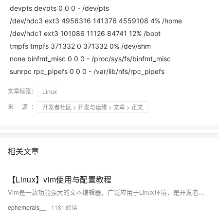
devpts devpts 0 0 0 - /dev/pts
/dev/hdc3 ext3 4956316 141376 4559108 4% /home
/dev/hdc1 ext3 101086 11126 84741 12% /boot
tmpfs tmpfs 371332 0 371332 0% /dev/shm
none binfmt_misc 0 0 0 - /proc/sys/fs/binfmt_misc
sunrpc rpc_pipefs 0 0 0 - /var/lib/nfs/rpc_pipefs
文章标签：
Linux
来 源：
开发者社区
>
开发与运维
>
文章
> 正文
相关文章
【Linux】vim使用与配置教程
Vim是一款功能强大的文本编辑器，广泛应用于Linux环境，是开发者和系统管理员的必备工具。本文介绍了Vim的基本操作与简单配置，涵盖命令模式、插入模式和底行模式的使用方法，以及光标定位、复制粘贴、搜索替换等常用技巧。同时，文章还提供了实用的分屏操作和代码注释方法，并分享了通过`.vimrc`文件进行个性化配置（如显示行号、语法高亮、自动缩进等）的技巧，帮助用户提升文本编辑效率。掌握这些内容，能让Vim更好地服务于日常工作与开发需求。
ephemerals__
1181