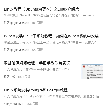
Linux教程（Ubuntu为蓝本）之Linux介绍篇
SuSE嫁到了Novell，SCO继续顶着骂名四处强行“化缘”， Asianux， MandrakeSoft也在五年中首次宣布季度赢利。3月，SGI宣布成功实现了Linux操作系统支持256个Itanium 2处理器。[1-2]
游客4jqguaynwz2fs
381
Win10安装Linux子系统教程！如何在Win10系统中安装Ubuntu！
登录系统后，输入cd /返回上一级，然后再输入“ls”查看一下系统文件目录，看看对不对！
游客4jqguaynwz2fs
820
零基础保姆级教程！手把手教你免费玩转Linux CentOS安装+学习环境搭建（附避坑指南）
本文详细介绍了在VMware虚拟机中安装CentOS 6.8的全过程。首先，需确保已安装VMware并开启V-CPU虚拟化功能，可通过BIOS设置或使用LeoMoon CPU-V工具检测。接着，下载CentOS镜像文件，并在VMware中新建虚拟机，配置CPU、内存、硬盘等参数。最后，加载ISO镜像启动虚拟机，按照提示完成CentOS的安装，包括语言、键盘、存储方式、地区、密码设置及硬盘分区等步骤。安装完成后，以root用户登录即可进入系统桌面，开始学习Linux命令和操作。
极客小俊
1534
Linux系统安装Postgre和Postgis教程
本文详细介绍了PostgreSQL/PostGIS的卸载与安装步骤。卸载部分涵盖Docker、Yum/RPM及源码编译安装的清理方法，包括停止服务、删除容器/包、清理残留文件和环境变量等操作，并强调卸载前需备份数据库数据。安装部分提供在线yum安装和离线源码编译两种方式，前者简单快捷，后者需准备依赖（如gcc、readline-devel等）、创建用户组、初始化数据库及配置访问规则。每步均附带命令示例，确保操作清晰明确。
rnchjvmwxlo3q
1830