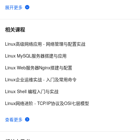
VMware安装Linux第一天
8
6
linux DHCP
5
7
相关课程
Linux高级网络应用 - 网络管理与配置实战
Linux系统命令归纳
7
8
Linux MySQL服务器搭建与应用
Damn Vulnerable Linux
9
9
Linux Web服务器Nginx搭建与配置
每日一个计算机小知识：Linux
7
10
Linux企业运维实战 - 入门及常用命令
Linux Shell 编程入门与实战
Linux网络进阶 - TCP/IP协议及OSI七层模型
查看更多