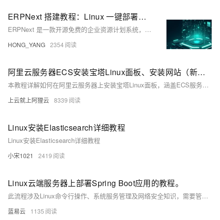
ERPNext 搭建教程：Linux 一键部署与维护
ERPNext 是一款开源免费的企业资源计划系统，适用于中小企业信息化管理。基于 Python 和 Frappe 框架开发，支持财务、销售、人力、库存等模块，具备高度可定制性。本文介绍如何通过 Websoft9 在 Linux 下快速部署 ERPNext，并提供环境配置、系统维护等实用建议，适合开发者和企业用户快速上手。
HONG_YANG
2354
阿里云服务器ECS安装宝塔Linux面板、安装网站（新手图文教程）
本教程详解如何在阿里云服务器上安装宝塔Linux面板，涵盖ECS服务器手动安装步骤，包括系统准备、远程连接、安装命令执行、端口开放及LNMP环境部署，手把手引导用户快速搭建网站环境。
上云就上阿狸云
8339
Linux安装Elasticsearch详细教程
Linux安装Elasticsearch详细教程
小宋1021
2419
Linux云端服务器上部署Spring Boot应用的教程。
此流程涉及Linux命令行操作、系统服务管理及网络安全知识，需要管理员权限以进行配置和服务管理。务必在一个测试环境中验证所有步骤，确保一切配置正确无误后，再将应用部署到生产环境中。也可以使用如Ansible、Chef等配置管理工具来自动化部署过程，提升效率和可靠性。
蓝易云
1135