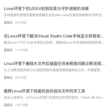
Linux环境下的UDEV机制及其与守护进程的关联
实际使用时管理员需要熟悉编写合适udev rules去满足特殊需求;同时也需要注意避免编写过度复杂导致无法预料结果rules.UDEVD虽然稳健但错误配置可能导致无法预料问题因此需谨慎处理相关配置工作.
蓝易云
409
在Linux环境下解决Visual Studio Code字体显示异常和字体替换方法。
解决Linux下VS Code字体显示异常，需要对Linux字体渲染机制有所理解，并对VS Code的配置选项进行合理设置。替换字体时则要通过系统字体配置或VS Code设置来完成。通过上述方法，可以有效地解决字体显示问题，从而提升代码编辑的视觉体验。
蓝易云
1713
Linux环境下删除大文件后磁盘空间未释放问题诊断流程。
以上诊断流程涉及Linux底层机制与高级管理技能结合之处，并需要管理员根据实际环境灵活调整诊断策略与解决方案。
蓝易云
805
推荐Linux环境下效能优良的双向文件同步工具
综合上述条件，对于Linux环境下的双向文件同步需求，Unison 和 Syncthing 是两个非常出色的选择。它们都有良好的社区支持和文档资源，适用于不同规模的环境，从个人使用到商业部署。Unison 特别适合那些需要手动干预同步过程、需要处理文件冲突解决的场景。而 Syncthing 更加现代化，适合需要自动、实时的数据同步与备份的环境。对于选择哪一个，这将取决于个人的使用场景和具体需求。
蓝易云
1357