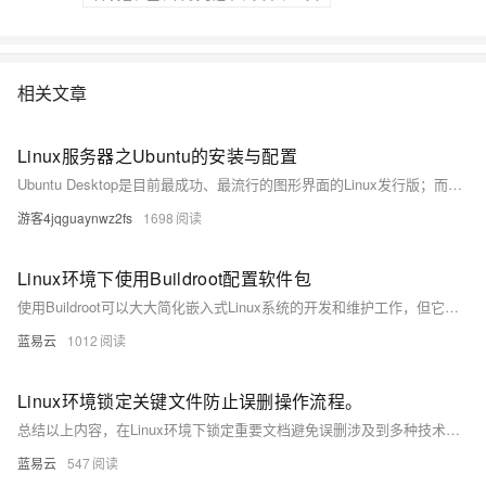
相关文章
Linux服务器之Ubuntu的安装与配置
Ubuntu Desktop是目前最成功、最流行的图形界面的Linux发行版；而Ubuntu Server也在服务器端市场占据了较大的份额。今天为大家详细介绍了Ubuntu Server的安装与配置，希望对你能有所帮助。关于VMware、VirtualBox等虚拟化软件的使用，朱哥还会在后续的文章中为大家详细介绍，敬请关注！
游客4jqguaynwz2fs
1698
Linux环境下使用Buildroot配置软件包
使用Buildroot可以大大简化嵌入式Linux系统的开发和维护工作，但它需要对Linux系统和交叉编译有深入的理解。通过上述步骤，可以有效地配置和定制软件包，为特定的嵌入式应用构建高效、稳定的系统。
蓝易云
1012
Linux环境锁定关键文件防止误删操作流程。
总结以上内容，在Linux环境下锁定重要文档避免误删涉及到多种技术手段与策略组合运作, 包括但不限于利用chatter指挥官固化文档状态至只读模式、运作ACL精准调整访问权利列表、编排自动化流程简
蓝易云
547