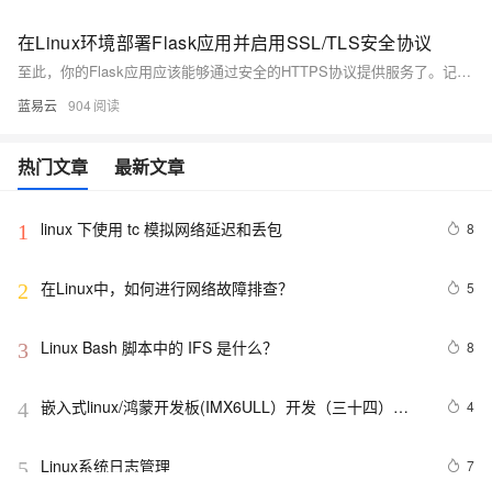
在Linux环境部署Flask应用并启用SSL/TLS安全协议
至此，你的Flask应用应该能够通过安全的HTTPS协议提供服务了。记得定期更新SSL证书，Certbot可以帮你自动更新证书。可以设定cronjob以实现这一点。
蓝易云
904
热门文章
最新文章
linux 下使用 tc 模拟网络延迟和丢包
8
1
在Linux中，如何进行网络故障排查？ 
5
2
Linux Bash 脚本中的 IFS 是什么？
8
3
嵌入式linux/鸿蒙开发板(IMX6ULL）开发（三十四）
4
4
Linux系统对中断的处理（下）
Linux系统日志管理
7
5