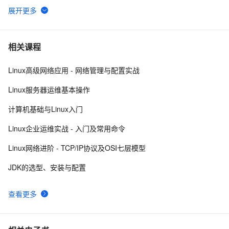
VMware安装Linux第一天
8
6
linux DHCP
5
7
相关课程
Linux高级网络应用 - 网络管理与配置实战
Linux系统命令归纳
7
8
Linux服务器运维基本操作
Damn Vulnerable Linux
9
9
计算机基础与Linux入门
每日一个计算机小知识：Linux
7
10
Linux企业运维实战 - 入门及常用命令
Linux网络进阶 - TCP/IP协议及OSI七层模型
JDK的选型、安装与配置
查看更多