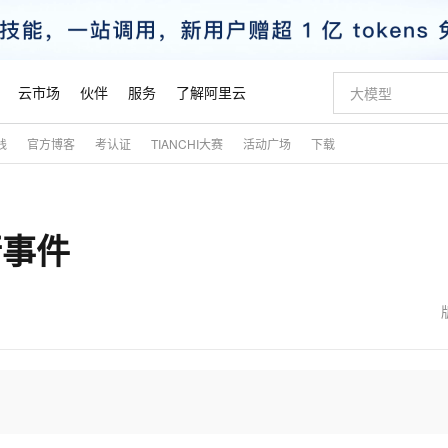
云市场
伙伴
服务
了解阿里云
践
官方博客
考认证
TIANCHI大赛
活动广场
下载
AI 特惠
数据与 API
成为产品伙伴
企业增值服务
最佳实践
价格计算器
AI 场景体
基础软件
产品伙伴合
阿里云认证
市场活动
配置报价
大模型
自助选配和估算价格
新方式
睿译宝，AI翻译排版一步到位
智启 AI 普惠权益
产品生态集成认证中心
企业支持计划
云上春晚
域名与网站
千问官方 MaaS 平台，为开发者和 Agent 而生，新用户赠送 1 亿 + tokens 额度
Qwen Aud
AI Coding
阿里云Maa
2026 阿里云
云服务器 E
为企业打
数据集
Windows
大模型认证
模型
NEW
NEW
行事件
交付可用成果
值低价云产品抢先购
上传文档即自动完成翻译和格式还原
至高享 1亿+免费 tokens，加速 Al 应用落地
提供智能易用的域名与建站服务
智能编程，一键
安全可靠、
产品生态伙伴
专家技术服务
云上奥运之旅
弹性计算合作
阿里云中企出
手机三要素
宝塔 Linux
全部认证
价格优势
有专属领域专家
GLM-5.2：长任务时代开源旗舰模型
阿里云 OPC 创新助力计划
千问大模型
即刻拥有 DeepS
AI 电商营销
对象存储 O
大模型
产品生态伙伴工作台
企业增值服务台
云栖战略参考
云存储合作计
云栖大会
身份实名认证
CentOS
训练营
推动算力普惠，释放技术红利
最高返9万
多领域专家智能体,一键组建 AI 虚拟交付团队
快速构建应用程序和网站，即刻迈出上云第一步
至高百万元 Token 补贴，加速一人公司成长
多元化、高性能、安全可靠的大模型服务
真正可用的 1M 上下文,一次完成代码全链路开发
轻松解锁专属 Dee
从图文生成到
云上的中国
数据库合作计
活动全景
短信
Docker
图片和
站式影视创作平台
Hermes Agent，打造自进化智能体
Token Plan 模型订阅计划
数字证书管理服务（原SSL证书）
5 分钟轻松部署
AI 广告创作
无影云电脑
企业成长
NEW
信息公告
看见新力量
云网络合作计
OCR 文字识别
JAVA
证享300元代金券
可视化编排打通从文字构思到成片全链路闭环
全托管，含MySQL、PostgreSQL、SQL Server、MariaDB多引擎
自主进化，持久记忆，越用越聪明
Qwen3.8-Max 首发尝鲜，限时加量 10 倍，夜间低至2折
实现全站HTTPS，呈现可信的WEB访问
图文、视频一
随时随地安
魔搭 Mode
Kimi-K3
HappyHors
NEW
loud
服务实践
官网公告
金融模力时刻
Salesforce O
版
发票查验
全能环境
Claude Code + GStack 打造工程团队
千问办公，限时限量积分加倍
Qoder
低代码高效构
AI 建站
短信服务
型
NEW
作计划
Kimi 最新旗舰模型，长程编程与推理利器
让文字生成流
计划
创新中心
魔搭 ModelSc
健康状态
理服务
让AI从“聊天伙伴”进化为能干活的“数字员工”
安装技能 GStack，拥有专属 AI 工程团队
你的AI工作搭子，覆盖日常办公高频场景
面向真实软件的智能体编程平台
0 代码专业建
客户案例
天气预报查询
操作系统
态合作计划