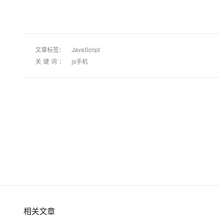
大模型解决方案
迁移与运维管理
快速部署 Dify，高效搭建 
专有云
文章标签：
JavaScript
10 分钟在聊天系统中增加
关键词：
js手机
相关文章