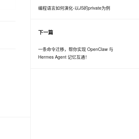
编程语言如何演化-以JS的private为例
息提取
与 AI 智能体进行实时音视频通话
从文本、图片、视频中提取结构化的属性信息
构建支持视频理解的 AI 音视频实时通话应用
下一篇
t.diy 一步搞定创意建站
构建大模型应用的安全防护体系
通过自然语言交互简化开发流程,全栈开发支持
通过阿里云安全产品对 AI 应用进行安全防护
一条命令迁移，帮你实现 OpenClaw 与
Hermes Agent 记忆互通！