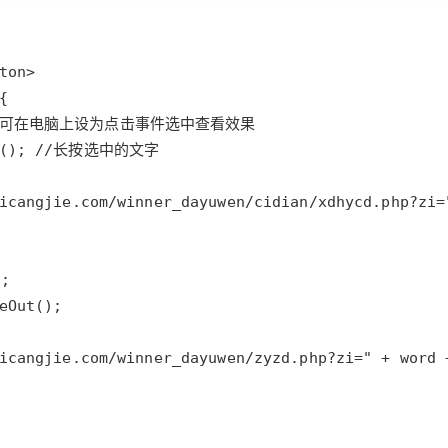
Deepseek-v4-pro
HappyHors
同享
万小智 AI 建站低至 15元/月
Qoder CN
AI 短剧/漫剧
云原生数据库 
快递物流查询
WordPress
成为服务伙
高校合作
点，立即开启云上创新
覆盖公网/内网、递归/权威、移动APP等全场景解析服务
送.CN域名，送备案服务码
基于千问大模型等，支持代码智能生成、研发智能问答
AI助力短剧
态智能体模型
旗舰 MoE 大模型，百万上下文与顶尖推理能力
图生视频，流
Ubuntu
服务生态伙伴
云工开物
企业应用
Works
Night Plan 支持 Qwen 3.8-Max
云原生大数据计算服务 MaxCompute
AI 办公
容器服务 Kub
NEW
GLM-5.2
Wan2.7-T
Red Hat
30+ 款产品免费体验
Data Agent 驱动的一站式 Data+AI 开发治理平台
夜间 5 折，Qwen/Meoo/TokenPlan 客户专享
面向分析的企业级SaaS模式云数据仓库
AI智能应用
提供一站式管
科研合作
视觉 Coding、空间感知、多模态思考等全面升级
1M上下文，专为长程任务能力而生
ERP
堂（旗舰版）
SUSE
智能客服
CRM
防护产品
2个月
自动承接线索
建站小程序
OA 办公系统
AI 应用构建
大模型原生
力提升
财税管理
模板建站
Qoder
大模型服务平台百炼-应用模版
HOT
NEW
面向真实软件
个人版上线、团队版降价；千问3.8-Max首发发尝鲜
丰富多元化的应用模版和解决方案
400电话
定制建站
万有无界
大模型服务平台百炼-智能体
方案
广告营销
模板小程序
的模型效果
灵活可视化地构建企业级 Agent
定制小程序
秒悟
人工智能平台 PAI
APP 开发
云端极速 AI 
新一代 AI 视频生成模型，深度适配广告营销等场景
AI Native 的算法工程平台，一站式完成建模、训练、推理服务部署
建站系统