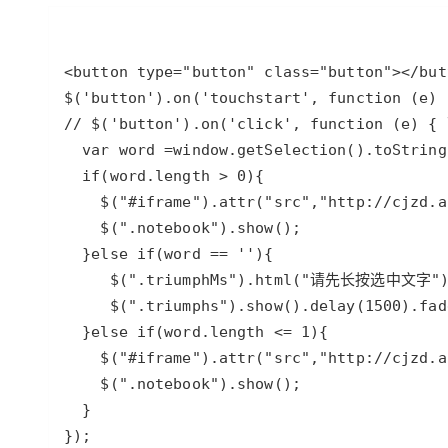
存储
天池大赛
Qwen3.7-Plus
云解析DNS
解决方案免费试用 新老
电子合同
最高领取价值200元试用
能看、能想、能动手的多模
安全
网络与CDN
AI 算法大赛
畅捷通
大数据开发治理平台 Data
AI 产品 免费试用
网络
安全
云开发大赛
Qwen3-VL-Plus
Tableau 订阅
1亿+ 大模型 tokens 和 
可观测
入门学习赛
中间件
AI空中课堂在线直播课
云防火墙
140+云产品 免费试用
上云与迁云
云原生的云上边界网络安全
产品新客免费试用，最长1
数据库
生态解决方案
大模型服务
企业出海
大模型ACA认证体验
大数据计算
助力企业全员 AI 认知与能
行业生态解决方案
千问AI平台-Token Plan
政企业务
媒体服务
开发者生态解决方案
企业服务与云通信
千问AI平台-模型体验
AI 开发和 AI 应用解决
在线体验全尺寸、多种模态
域名与网站
Happy 系列大模型
终端用户计算
Serverless
开发工具