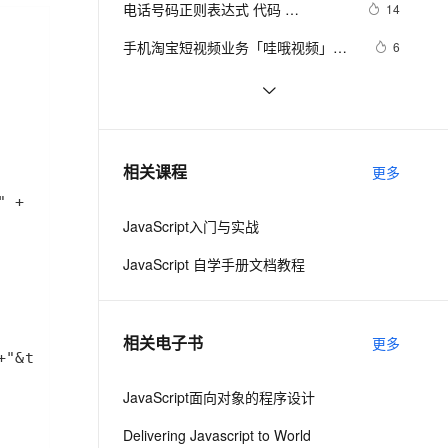
安全
电话号码正则表达式 代码 
我要投诉
e-1.1-I2V
Cosyvoice-V3-Flash
14
PolarDB
上云场景组合购
Milvus 弹性伸缩功能新增节
伴
javascript+html,JS正则表达式判断
漫剧创作，剧本、分镜、视频高效生成
100%兼容MySQL、PostgreSQL，兼容Oracle，支持集中和分布式
覆盖90%+业务场景，专享组合折扣价
点支持范围
畅自然，细节丰富
高表现力语音合成大模型，语音克隆听感自然
VPN
手机淘宝短视频业务「哇哦视频」迁
6
11位手机号码
移上 FaaS 笔记公开
ernetes 版 ACK
云聚AI 严选权益
AI 原生数据库服务发布
SSL 证书
乐视欠款门继续发酵，传高通和
632
2V
Fun-ASR
，一键激活高效办公新体验
理容器应用的 K8s 服务
精选AI产品，从模型到应用全链提效
Agent 数据网关
MTK暂停向乐视手机供应芯片
文戏情感细腻自然，动作戏激烈拳拳到肉，实现更强表演能力
支持中英文自由切换，具备更强的噪声鲁棒性
堡垒机
华为领衔，“5G+摄像头”拿下双影帝，
7
AI 用量加速计划
云原生数据库 PolarDB
多家国产手机凭借拍照入围MWC最佳
防火墙
、识别商机，让客服更高效、服务更出色。
15款手机CSS3动画导航特效
新老同享，达量后返
Agentic Database 发布
399
相关课程
演员
更多
主机安全
应用
JavaScript入门与实战
千问办公
NEW
AI 应用及服务市场
的智能体编程平台
一站式AI生产力平台
JavaScript 自学手册文档教程
AI 应用
伶鹊
企业级人与Agent协作平台，接入和调度多个数字员工
智能客服平台，对话机器人、对话分析、智能外呼
大模型
相关电子书
更多
大模型服务平台百炼 - 全妙
自然语言处理
应用创作平台
多模态内容创作工具，已接入 DeepSeek
JavaScript面向对象的程序设计
数据标注
机器学习
Delivering Javascript to World