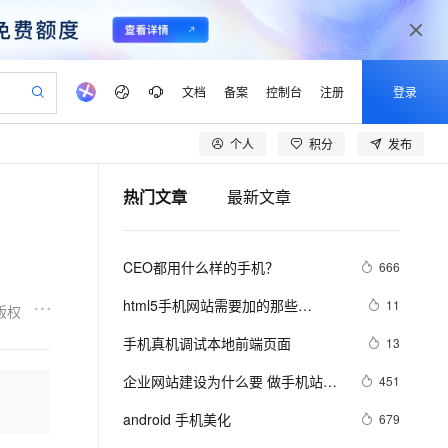
文档
备案
控制台
注册
登录
个人
积分
发布
验
作计划
器
AI 活动
专业服务
服务伙伴合作计划
开发者社区
加入我们
产品动态
服务平台百炼
阿里云 OPC 创新助力计划
热门文章
最新文章
一站式生成采购清单，支持单品或批量购买
io：打造专属 AI 语音助手
S产品伙伴计划（繁花）
峰会
CS
造的大模型服务与应用开发平台
一句话生成原生可编辑精美 PPT 文稿
AI 生产力先锋
Al MaaS 服务伙伴赋能合作
域名
博文
Careers
至高可申请百万元
Qwen3.8-Max 模型上线
开启高性价比 AI 编程新体验
弹性可伸缩的云计算服务
Qwen-Audio-3.0-Realtime 端到端实时语音角色扮演
输入一句话想法, 轻松生成专业的 PPT
先锋实践拓展 AI 生产力的边界
Token 补贴，五大权
计划
海大会
伙伴信用分合作计划
商标
问答
社会招聘
CEO都用什么样的手机？
666
益加速 OPC 成功
eek-V4-Pro
SS
一键部署幻兽帕鲁游戏服务器
飞天发布时刻
HOT
Open Search 向量检索版支
划
备案
电子书
校园招聘
pSeek-V4-Pro
视频创作，一键激活电商全链路生产力
稳定、安全、高性价比、高性能的云存储服务
一键购买专属联机服务器，轻松开启游戏
所见，即是所愿
持视频检索 Pipeline 功能
更多支持
html5手机网站需要加的那些
11
版权
划
公司注册
镜像站
视频生成
语音识别与合成
meta/link标签，html5 meta全解
专属 QwenPaw
漫剧工坊：一站式动画创作平台
AI 实训营
HOT
应用身份服务 (IDaaS)
手机真机调试本地前端页面
13
合作伙伴培训与认证
划
上云迁移
站生成，高效打造优质广告素材
全接入的云上超级电脑
从聊天伙伴进化为能主动干活的本地数字员工
快速生产连贯的高质量长漫剧
从基础到进阶，Agent 创客手把手教你
OpenClaw 管理能力上线
lScope
我要反馈
e-1.1-T2V
Qwen3-TTS-Flash
企业网站建设为什么要 做手机站，
451
查询合作伙伴
n Alibaba Cloud ISV 合作
代维服务
建企业门户网站
10 分钟搭建微信、支付宝小程序
MaxCompute MaxFrame 提
自适应网站有什么优势
畅细腻的高质量视频
离线语音合成大模型，多语言方言自适应，低延迟高稳定
创新加速
android 手机美化
ope
登录合作伙伴管理后台
679
我要建议
站，无忧落地极速上线
以可视化方式快速构建移动和 PC 门户网站
国内短信简单易用，安全可靠，秒级触达，全球覆盖200+国家和地区。
高效部署网站，快速应用到小程序
供自动弹性内存功能