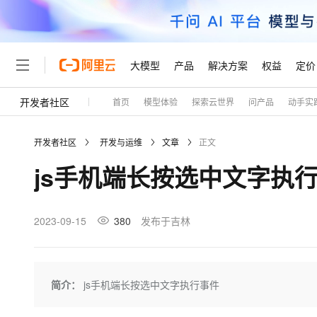
大模型
产品
解决方案
权益
定价
开发者社区
首页
模型体验
探索云世界
问产品
动手实
大模型
产品
解决方案
权益
定价
云市场
伙伴
服务
了解阿里云
精选产品
精选解决方案
普惠上云
产品定价
精选商城
成为销售伙伴
售前咨询
为什么选择阿里云
千问AI平台
开发者社区
开发与运维
文章
正文
了解云产品的定价详情
大模型服务平台百炼
千问办公，解锁你的工作
普惠上云 官方力荐
分销伙伴
在线服务
网站建设
什么是云计算
大
js手机端长按选中文字执
大模型服务与应用平台
企业级Agent产品，直接
云服务器38元/年起，超
咨询伙伴
多端小程序
技术领先
云上成本管理
售后服务
轻量应用服务器
Agency Agents：拥
官方推荐返现计划
大模型
精选产品
精选解决方案
Salesforce 国际版订阅
稳定可靠
管理和优化成本
推荐新用户得奖励，单订单
销售伙伴合作计划
2023-09-15
380
发布于吉林
自助服务
友盟天域
安全合规
人工智能与机器学习
AI
文本生成
云数据库 RDS
HappyHorse 打造一
云工开物
无影生态合作计划
在线服务
观测云
分析师报告
高校专属算力普惠，学生认
计算
互联网应用开发
Qwen3.8-Max
HOT
Salesforce On Alibaba C
工单服务
Tuya 物联网平台阿里云
研究报告与白皮书
人工智能平台 PAI
快速拥有专属 OpenClaw
简介：
js手机端长按选中文字执行事件
大模
Consulting Partner 合
大数据
容器
智能体时代全能旗舰模型
免费试用
短信专区
一站式AI开发、训练和推
蓝凌 OA
AI 大模型销售与服务生
现代化应用