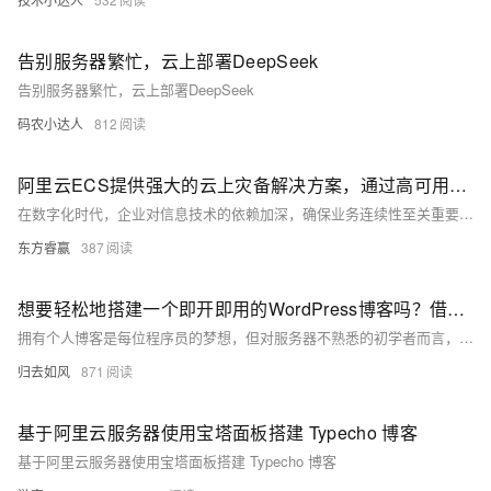
告别服务器繁忙，云上部署DeepSeek
告别服务器繁忙，云上部署DeepSeek
码农小达人
812
阿里云ECS提供强大的云上灾备解决方案，通过高可用基础设施、多样的数据备份方式及异地灾备服务，帮助企业实现业务的持续稳定运行
在数字化时代，企业对信息技术的依赖加深，确保业务连续性至关重要。阿里云ECS提供强大的云上灾备解决方案，通过高可用基础设施、多样的数据备份方式及异地灾备服务，帮助企业实现业务的持续稳定运行。无论是小型企业还是大型企业，都能从中受益，确保在面对各种风险时保持业务稳定。
东方睿赢
387
想要轻松地搭建一个即开即用的WordPress博客吗？借助宝塔面板镜像+阿里云ECS，迅速拥有自己的个人博客
拥有个人博客是每位程序员的梦想，但对服务器不熟悉的初学者而言，搭建博客颇具挑战。本文介绍利用阿里云市场的宝塔面板镜像与ECS云服务器，轻松搭建WordPress博客的方法，让您快速拥有专属博客空间。通过简单的操作步骤，即使是新手也能轻松上手，实现从零到有的博客搭建过程。
归去如风
871
基于阿里云服务器使用宝塔面板搭建 Typecho 博客
基于阿里云服务器使用宝塔面板搭建 Typecho 博客