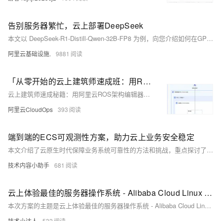
告别服务器繁忙，云上部署DeepSeek
本文以 DeepSeek-R1-Distill-Qwen-32B-FP8 为例，向您介绍如何在GPU实例上使用容器来部署量化的 DeepSeek-R1 蒸馏模型。
阿里云基础设施.
9881
「从零开始的云上建筑师速成班：用ROS编辑器搭个会呼吸的服务器小屋」
云上建筑师速成秘籍：用阿里云ROS架构编辑器像搭乐高一样玩转服务器！零代码拖拽资源+配置指南，从部署到拆家一条龙服务~
阿里云CloudOps
393
端到端的ECS可观测性方案，助力云上业务安全稳定
本文介绍了云原生时代保障业务系统可靠性的方法和挑战，重点探讨了阿里云ECS在提升业务稳定性、性能监控及自动化恢复方面的能力。文章分为以下几个部分：首先，阐述了业务可靠性的三个阶段（事前预防、事中处理、事后跟进）；其次，分析了云上业务系统面临的困难与挑战，并提出了通过更实时的监测和自动化工具有效规避风险；接着，详细描述了ECS实例稳定性和性能问题的解决方案；然后，介绍了即将发布的ECS Lens产品，它将全面提升云上业务的洞察能力和异常感知能力；最后，通过具体案例展示了如何利用OS自动重启和公网带宽自适应调节等功能确保业务连续性。总结部分强调了ECS致力于增强性能和稳定性的目标。
技术内容小助手
681
云上体验最佳的服务器操作系统 - Alibaba Cloud Linux | 飞天技术沙龙-CentOS 迁移替换专场
本次方案的主题是云上体验最佳的服务器操作系统 - Alibaba Cloud Linux ，从 Alibaba Cloud Linux 的产生背景、产品优势以及云上用户使用它享受的技术红利等方面详细进行了介绍。同时，通过国内某社交平台、某快递企业、某手机客户大数据业务 3 大案例，成功助力客户实现弹性扩容能力提升、性能提升、降本增效。 1. 背景介绍 2. 产品介绍 3. 案例分享
技术小达人
532