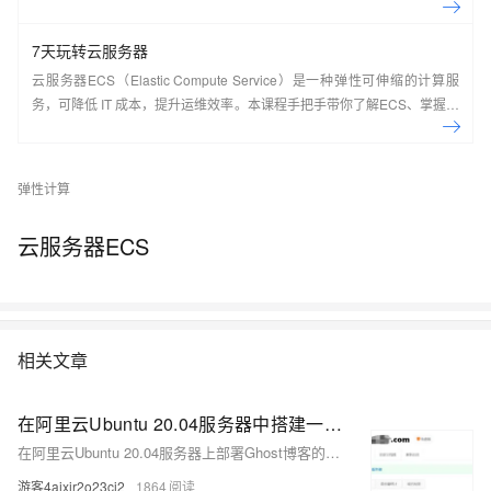
7天玩转云服务器
云服务器ECS（Elastic Compute Service）是一种弹性可伸缩的计算服
务，可降低 IT 成本，提升运维效率。本课程手把手带你了解ECS、掌握基
本操作、动手实操快照管理、镜像管理等。了解产品详
情:&nbsp;https://www.aliyun.com/product/ecs
弹性计算
云服务器ECS
相关文章
在阿里云Ubuntu 20.04服务器中搭建一个 Ghost 博客
在阿里云Ubuntu 20.04服务器上部署Ghost博客的步骤包括创建新用户、安装Nginx、MySQL和Node.js 18.x。首先，通过`adduser`命令创建非root用户，然后安装Nginx和MySQL。接着，设置Node.js环境，下载Nodesource GPG密钥并安装Node.js 18.x。之后，使用`npm`安装Ghost-CLI，创建Ghost安装目录并进行安装。配置过程中需提供博客URL、数据库连接信息等。最后，测试访问前台首页和后台管理页面。确保DNS设置正确，并根据提示完成Ghost博客的配置。
游客4ajxjr2o23cj2
1864