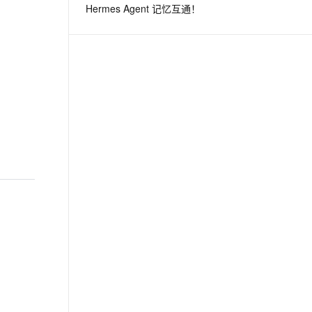
Hermes Agent 记忆互通！
息提取
与 AI 智能体进行实时音视频通话
从文本、图片、视频中提取结构化的属性信息
构建支持视频理解的 AI 音视频实时通话应用
t.diy 一步搞定创意建站
构建大模型应用的安全防护体系
通过自然语言交互简化开发流程,全栈开发支持
通过阿里云安全产品对 AI 应用进行安全防护