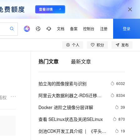
文档
备案
控制台
注册
登录
个人
积分
发布
验
作计划
器
AI 活动
专业服务
服务伙伴合作计划
开发者社区
加入我们
产品动态
服务平台百炼
阿里云 OPC 创新助力计划
热门文章
最新文章
一站式生成采购清单，支持单品或批量购买
可编辑精美 PPT 文稿
S产品伙伴计划（繁花）
峰会
CS
造的大模型服务与应用开发平台
Agency Agents：拥有专属领域专家
AI 生产力先锋
Al MaaS 服务伙伴赋能合作
域名
博文
Careers
至高可申请百万元
Qwen3.8-Max 模型上线
 轻松生成专业的 PPT
开启高性价比 AI 编程新体验
弹性可伸缩的云计算服务
先锋实践拓展 AI 生产力的边界
多领域专家智能体,一键组建 AI 虚拟交付团队
Token 补贴，五大权
计划
海大会
伙伴信用分合作计划
商标
问答
社会招聘
拍立淘的图像搜索与识别
6032
益加速 OPC 成功
帕鲁游戏服务器
SS
HappyHorse 打造一站式影视创作平台
飞天发布时刻
HOT
Open Search 向量检索版支
划
备案
电子书
校园招聘
联机服务器，轻松开启游戏
视频创作，一键激活电商全链路生产力
稳定、安全、高性价比、高性能的云存储服务
所见，即是所愿
持视频检索 Pipeline 功能
可视化编排打通从文字构思到成片全链路闭环
更多支持
阿里云大数据利器之-RDS迁移到
8334
版权
划
公司注册
镜像站
视频生成
语音识别与合成
Maxcompute实现动态分区
 智能体与工作流应用
漫剧工坊：一站式动画创作平台
AI 实训营
应用身份服务 (IDaaS)
Docker 进阶之镜像分层详解
39
合作伙伴培训与认证
划
上云迁移
站生成，高效打造优质广告素材
全接入的云上超级电脑
通过阿里云百炼高效搭建AI应用,助力高效开发
快速生产连贯的高质量长漫剧
从基础到进阶，Agent 创客手把手教你
OpenClaw 管理能力上线
lScope
我要反馈
e-1.1-T2V
Qwen3-TTS-Flash
查看 SELinux状态及关闭SELinux
870
查询合作伙伴
n Alibaba Cloud ISV 合作
代维服务
建企业门户网站
10 分钟搭建微信、支付宝小程序
MaxCompute MaxFrame 提
畅细腻的高质量视频
离线语音合成大模型，多语言方言自适应，低延迟高稳定
创新加速
剑池CDK开发工具介绍  |  《平头哥
ope
登录合作伙伴管理后台
19
我要建议
站，无忧落地极速上线
以可视化方式快速构建移动和 PC 门户网站
国内短信简单易用，安全可靠，秒级触达，全球覆盖200+国家和地区。
高效部署网站，快速应用到小程序
供自动弹性内存功能
剑池CDK快速上手指南》第一章