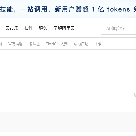
云市场
伙伴
服务
了解阿里云
践
官方博客
考认证
TIANCHI大赛
活动广场
下载
AI 特惠
数据与 API
成为产品伙伴
企业增值服务
最佳实践
价格计算器
AI 场景体
基础软件
产品伙伴合
阿里云认证
市场活动
配置报价
大模型
自助选配和估算价格
步到位
智启 AI 普惠权益
产品生态集成认证中心
企业支持计划
云上春晚
域名与网站
Qwen Audio：打造专属 AI 语音助手
千问官方 MaaS 平台，为开发者和 Agent 而生，新用户赠送 1 亿 + tokens 额度
一句话生成原生
AI Coding
阿里云Maa
2026 阿里云
云服务器 E
为企业打
数据集
Windows
大模型认证
模型
NEW
NEW
格式还原
值低价云产品抢先购
至高享 1亿+免费 tokens，加速 Al 应用落地
提供智能易用的域名与建站服务
Qwen-Audio-3.0-Realtime 端到端实时语音角色扮演
输入一句话想法,
智能编程，一键
安全可靠、
产品生态伙伴
专家技术服务
云上奥运之旅
弹性计算合作
阿里云中企出
手机三要素
宝塔 Linux
全部认证
价格优势
开源旗舰模型
即刻拥有 DeepSeek-V4-Pro
阿里云 OPC 创新助力计划
千问大模型
一键部署幻兽
AI 电商营销
对象存储 O
大模型
产品生态伙伴工作台
企业增值服务台
云栖战略参考
云存储合作计
云栖大会
身份实名认证
CentOS
训练营
推动算力普惠，释放技术红利
最高返9万
真正可用的 1M 上下文,一次完成代码全链路开发
快速构建应用程序和网站，即刻迈出上云第一步
轻松解锁专属 DeepSeek-V4-Pro
至高百万元 Token 补贴，加速一人公司成长
多元化、高性能、安全可靠的大模型服务
一键购买专属
从图文生成到
云上的中国
数据库合作计
活动全景
短信
Docker
图片和
自进化智能体
5 分钟轻松部署专属 QwenPaw
Token Plan 模型订阅计划
数字证书管理服务（原SSL证书）
高效搭建 AI
AI 广告创作
无影云电脑
企业成长
NEW
HOT
信息公告
看见新力量
云网络合作计
OCR 文字识别
JAVA
越聪明
证享300元代金券
全托管，含MySQL、PostgreSQL、SQL Server、MariaDB多引擎
Qwen3.8-Max 首发尝鲜，限时加量 10 倍，夜间低至2折
实现全站HTTPS，呈现可信的WEB访问
从聊天伙伴进化为能主动干活的本地数字员工
图文、视频一
随时随地安
魔搭 Mode
Kimi-K3
HappyHors
NEW
loud
服务实践
官网公告
金融模力时刻
Salesforce O
版
发票查验
全能环境
Claude Code + GStack 打造工程团队
千问办公，限时限量积分加倍
Qoder
低代码高效构
AI 建站
短信服务
型
NEW
作计划
Kimi 最新旗舰模型，长程编程与推理利器
让文字生成流
计划
创新中心
魔搭 ModelSc
健康状态
理服务
让AI从“聊天伙伴”进化为能干活的“数字员工”
安装技能 GStack，拥有专属 AI 工程团队
你的AI工作搭子，覆盖日常办公高频场景
面向真实软件的智能体编程平台
0 代码专业建
客户案例
天气预报查询
操作系统
态合作计划