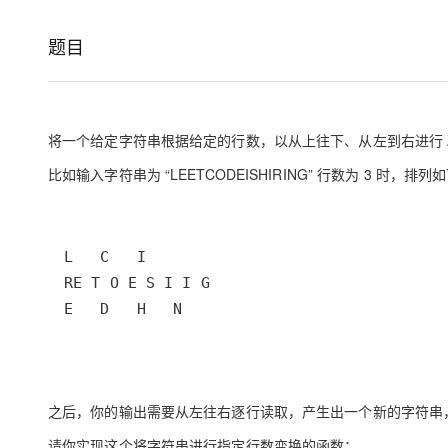
存储
天池大赛
Qwen3.7-Plus
云解析DNS
解决方案免费试用 新老
电子合同
最高领取价值200元试用
能看、能想、能动手的多模
安全
网络与CDN
题目
AI 算法大赛
畅捷通
大数据开发治理平台 Data
AI 产品 免费试用
网络
安全
云开发大赛
Qwen3-VL-Plus
Tableau 订阅
1亿+ 大模型 tokens 和 
可观测
入门学习赛
中间件
AI空中课堂在线直播课
云防火墙
140+云产品 免费试用
将一个给定字符串根据给定的行数，以从上往下、从左到右进行 
上云与迁云
云原生的云上边界网络安全
产品新客免费试用，最长1
数据库
比如输入字符串为 “LEETCODEISHIRING” 行数为 3 时，排列
生态解决方案
大模型服务
企业出海
大模型ACA认证体验
大数据计算
助力企业全员 AI 认知与能
行业生态解决方案
千问AI平台-Token Plan
政企业务
媒体服务
开发者生态解决方案
企业服务与云通信
千问AI平台-模型体验
AI 开发和 AI 应用解决
E   D   H   N
在线体验全尺寸、多种模态
域名与网站
Happy 系列大模型
终端用户计算
Serverless
之后，你的输出需要从左往右逐行读取，产生出一个新的字符串，比如：“
请你实现这个将字符串进行指定行数变换的函数：
开发工具