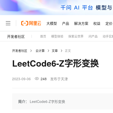
大模型
产品
解决方案
权益
定价
开发者社区
首页
模型体验
探索云世界
问产品
动手实
大模型
产品
解决方案
权益
定价
云市场
伙伴
服务
了解阿里云
精选产品
精选解决方案
普惠上云
产品定价
精选商城
成为销售伙伴
售前咨询
为什么选择阿里云
千问AI平台
开发者社区
云计算
文章
正文
了解云产品的定价详情
大模型服务平台百炼
睿译宝，AI翻译排版一
普惠上云 官方力荐
分销伙伴
在线服务
网站建设
什么是云计算
大
LeetCode6-Z字形变换
大模型服务与应用平台
上传文档即自动完成翻译和
云服务器38元/年起，超
咨询伙伴
多端小程序
技术领先
云上成本管理
售后服务
轻量应用服务器
GLM-5.2：长任务时代
官方推荐返现计划
大模型
精选产品
精选解决方案
Salesforce 国际版订阅
稳定可靠
管理和优化成本
推荐新用户得奖励，单订单
销售伙伴合作计划
2023-09-06
248
发布于天津
自助服务
友盟天域
安全合规
人工智能与机器学习
AI
文本生成
云数据库 RDS
Hermes Agent，打造
云工开物
无影生态合作计划
在线服务
观测云
分析师报告
自主进化，持久记忆，越用
高校专属算力普惠，学生认
计算
互联网应用开发
Qwen3.8-Max
HOT
Salesforce On Alibaba C
工单服务
Tuya 物联网平台阿里云
研究报告与白皮书
人工智能平台 PAI
快速拥有专属 OpenClaw
简介：
LeetCode6-Z字形变换
大模
Consulting Partner 合
大数据
容器
智能体时代全能旗舰模型
免费试用
短信专区
一站式AI开发、训练和推
蓝凌 OA
AI 大模型销售与服务生
现代化应用