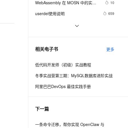
安全
WebAssembly 在 MOSN 中的实践 - 
我要投诉
e-1.1-I2V
Cosyvoice-V3-Flash
10
PolarDB
上云场景组合购
Milvus 弹性伸缩功能新增节
伴
基础框架篇
漫剧创作，剧本、分镜、视频高效生成
100%兼容MySQL、PostgreSQL，兼容Oracle，支持集中和分布式
覆盖90%+业务场景，专享组合折扣价
点支持范围
畅自然，细节丰富
高表现力语音合成大模型，语音克隆听感自然
VPN
userdel使用说明
659
ernetes 版 ACK
云聚AI 严选权益
AI 原生数据库服务发布
SSL 证书
自己看系统的“系统还原”
670
2V
Fun-ASR
，一键激活高效办公新体验
理容器应用的 K8s 服务
精选AI产品，从模型到应用全链提效
Agent 数据网关
文戏情感细腻自然，动作戏激烈拳拳到肉，实现更强表演能力
支持中英文自由切换，具备更强的噪声鲁棒性
堡垒机
AngularJS 五大特性，加快 Web 应
673
AI 用量加速计划
云原生数据库 PolarDB
用开发
防火墙
、识别商机，让客服更高效、服务更出色。
WPF游戏开发——小鸡快跑
新老同享，达量后返
Agentic Database 发布
640
相关电子书
更多
主机安全
应用
低代码开发师（初级）实战教程
千问办公
NEW
AI 应用及服务市场
的智能体编程平台
一站式AI生产力平台
冬季实战营第三期：MySQL数据库进阶实战
AI 应用
伶鹊
阿里巴巴DevOps 最佳实践手册
企业级人与Agent协作平台，接入和调度多个数字员工
智能客服平台，对话机器人、对话分析、智能外呼
大模型
大模型服务平台百炼 - 全妙
自然语言处理
下一篇
应用创作平台
多模态内容创作工具，已接入 DeepSeek
数据标注
机器学习
一条命令迁移，帮你实现 OpenClaw 与