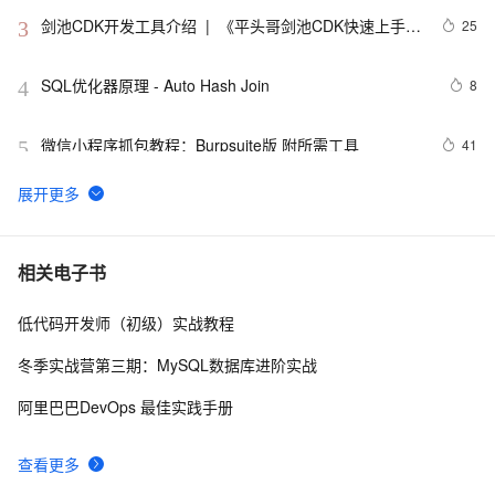
剑池CDK开发工具介绍  |  《平头哥剑池CDK快速上手指
25
3
南》第一章
SQL优化器原理 - Auto Hash Join
8
4
微信小程序抓包教程：Burpsuite版 附所需工具
41
5
又一个项目开源，阿里已成为中国开源的关键力量？
8
6
Zabbix使用ICMP ping监控网络状况
4
7
相关电子书
低代码开发师（初级）实战教程
zabbix监控外网地址-使用zabbix icmp-ping监控网络状态
4
8
冬季实战营第三期：MySQL数据库进阶实战
网络错误定位案例 ICMP host *** unreachable - admin 
18
9
阿里巴巴DevOps 最佳实践手册
prohibited
网络抓包分析【IP，ICMP，ARP】以及 IP数据报，
20
10
查看更多
MAC帧，ICMP报和ARP报的数据报格式