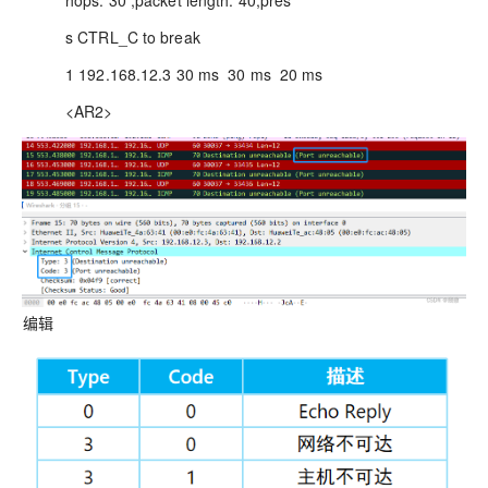
hops: 30 ,packet length: 40,pres
s CTRL_C to break
1 192.168.12.3 30 ms 30 ms 20 ms
<AR2>
编辑