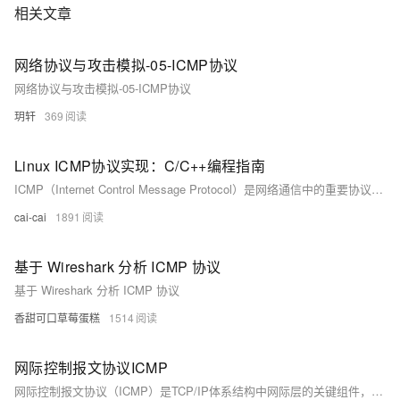
相关文章
网络协议与攻击模拟-05-ICMP协议
网络协议与攻击模拟-05-ICMP协议
玥轩
369
Linux ICMP协议实现：C/C++编程指南
ICMP（Internet Control Message Protocol）是网络通信中的重要协议，用于在IP网络中传递错误消息和诊断信息。在Linux系统中，我们可以使用C/C++编程语言来实现基本的ICMP功能，例如发送ICMP回显请求（Ping）和解析ICMP消息。本文将带您深入了解C/C++实现的ICMP协议，包括套接字编程、构造ICMP报文、发送和接收ICMP消息等，以及提供实际的代码示例。
cai-cai
1891
基于 Wireshark 分析 ICMP 协议
基于 Wireshark 分析 ICMP 协议
香甜可口草莓蛋糕
1514
网际控制报文协议ICMP
网际控制报文协议（ICMP）是TCP/IP体系结构中网际层的关键组件，用于提高IP数据报的成功传输率。ICMP主要处理两类报文：差错报告报文与询问报文。前者包括终点不可达、源点抑制、时间超过、参数问题及重定向等五类；后者则涵盖回送请求/回答及时间戳请求/回答。ICMP广泛应用于检测网络连通性的PING工具和追踪数据包路径的traceroute工具中。两者分别利用ICMP的回送请求报文及差错报告报文实现功能。