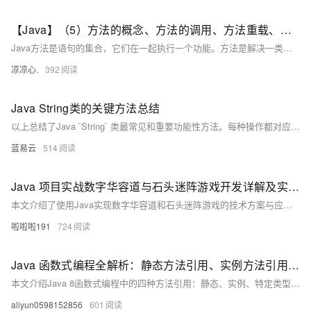
【Java】（5）方法的概念、方法的调用、方法重载、构造方法的创建
Java方法是语句的集合，它们在一起执行一个功能。方法是解决一类问题的步骤的有序组合方法包含于类或对象中方法在程序中被创建，在其他地方被引用方法的优点使程序变得更简短而清晰。有利于程序维护。可以提高程序开发的效率。提高了代码的重用性。方法的名字的第一个单词应以小写字母作为开头，后面的单词则用大写字母开头写，不使用连接符。例如：addPerson。这种就属于驼峰写法下划线可能出现在 JUnit 测试方法名称中用以分隔名称的逻辑组件。
凉凉心.
392
Java String类的关键方法总结
以上总结了Java `String` 类最常见和重要功能性方法。每种操作都对应着日常编程任务，并且理解每种操作如何影响及处理 `Strings` 对于任何使用 Java 的开发者来说都至关重要。
蓝易云
514
Java 项目实战数字华容道与石头迷阵游戏开发详解及实战方法
本文介绍了使用Java实现数字华容道和石头迷阵游戏的技术方案与应用实例，涵盖GUI界面设计、二维数组操作、游戏逻辑控制及自动解法算法（如A*），适合Java开发者学习游戏开发技巧。
啦啦啦191
724
Java 函数式编程全解析：静态方法引用、实例方法引用、特定类型方法引用与构造器引用实战教程
本文介绍Java 8函数式编程中的四种方法引用：静态、实例、特定类型及构造器引用，通过简洁示例演示其用法，帮助开发者提升代码可读性与简洁性。
aliyun0598152856
601