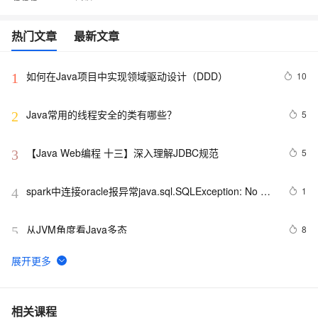
热门文章
最新文章
如何在Java项目中实现领域驱动设计（DDD）
10
1
Java常用的线程安全的类有哪些？
5
2
【Java Web编程 十三】深入理解JDBC规范
5
3
spark中连接oracle报异常java.sql.SQLException: No 
1
4
suitable driver
从JVM角度看Java多态
8
5
WebKit  上的JS直接使用Java Bean
7
6
Java 图书管理系统详解
7
7
相关课程