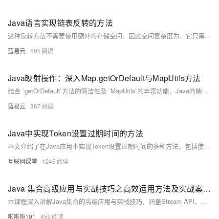
Java语言实现链表反转的方法
这种反转方法不需要使用额外的存储空间，因此空间复杂度为，它只需要遍历一次链表，所以时间复杂度为，其中为链表的长度。这使得这种反转链表的方法既高效又实用。
蓝易云
695
Java映射操作：深入Map.getOrDefault与MapUtils方法
结合 `getOrDefault`方法的简洁性及 `MapUtils`的丰富功能，Java的映射操作变得既灵活又高效。合理地使用这些工具能够显著提高数据处理的速度和质量。开发人员可以根据具体的应用场景选择适宜的方法，以求在性能和可读性之间找到最佳平衡。
蓝易云
367
Java中实现Token设置过期时间的方法
本文介绍了在Java应用中实现Token设置过期时间的多种方法，包括使用JWT和Redis缓存，并结合定时任务清理过期Token，以提升系统安全性与用户隐私保护。
互联网课堂
1246
Java 集合高级应用与实战技巧之高效运用方法及实战案例解析
本课程深入讲解Java集合的高级应用与实战技巧，涵盖Stream API、并行处理、Optional类、现代化Map操作、不可变集合、异步处理及高级排序等核心内容，结合丰富示例，助你掌握Java集合的高效运用，提升代码质量与开发效率。
啦啦啦191
459