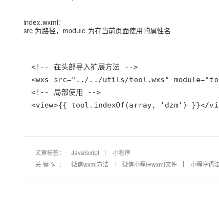
大模型解决方案
迁移与运维管理
index.wxml：
快速部署 Dify，高效搭建 
src 为路径，module 为在当前页面使用的属性名
专有云
10 分钟在聊天系统中增加
<view>{{ tool.indexOf(array, 'dzm') }}</vi
文章标签：
JavaScript
小程序
关键词：
微信wxml方法
微信小程序wxml文件
小程序语