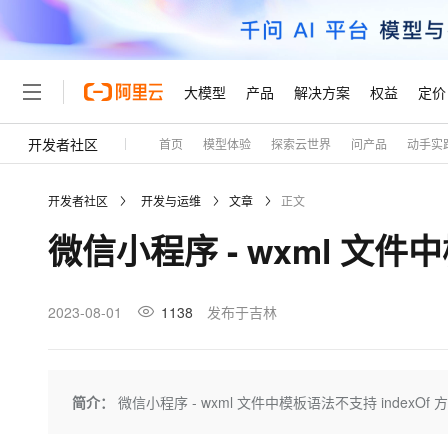
大模型
产品
解决方案
权益
定价
开发者社区
首页
模型体验
探索云世界
问产品
动手实
大模型
产品
解决方案
权益
定价
云市场
伙伴
服务
了解阿里云
精选产品
精选解决方案
普惠上云
产品定价
精选商城
成为销售伙伴
售前咨询
为什么选择阿里云
千问AI平台
开发者社区
开发与运维
文章
正文
了解云产品的定价详情
大模型服务平台百炼
千问办公，解锁你的工作
普惠上云 官方力荐
分销伙伴
在线服务
网站建设
什么是云计算
大
微信小程序 - wxml 文件中
大模型服务与应用平台
企业级Agent产品，直接
云服务器38元/年起，超
咨询伙伴
多端小程序
技术领先
云上成本管理
售后服务
轻量应用服务器
Agency Agents：拥
官方推荐返现计划
大模型
精选产品
精选解决方案
Salesforce 国际版订阅
稳定可靠
管理和优化成本
推荐新用户得奖励，单订单
销售伙伴合作计划
2023-08-01
1138
发布于吉林
自助服务
友盟天域
安全合规
人工智能与机器学习
AI
文本生成
云数据库 RDS
HappyHorse 打造一
云工开物
无影生态合作计划
在线服务
观测云
分析师报告
高校专属算力普惠，学生认
计算
互联网应用开发
Qwen3.8-Max
HOT
Salesforce On Alibaba C
工单服务
Tuya 物联网平台阿里云
研究报告与白皮书
人工智能平台 PAI
快速拥有专属 OpenClaw
简介：
微信小程序 - wxml 文件中模板语法不支持 indexOf 
大模
Consulting Partner 合
大数据
容器
智能体时代全能旗舰模型
免费试用
短信专区
一站式AI开发、训练和推
蓝凌 OA
AI 大模型销售与服务生
现代化应用