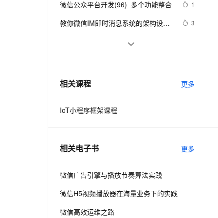
安全
微信公众平台开发(96)  多个功能整合
我要投诉
e-1.1-I2V
Cosyvoice-V3-Flash
1
PolarDB
上云场景组合购
Milvus 弹性伸缩功能新增节
伴
漫剧创作，剧本、分镜、视频高效生成
100%兼容MySQL、PostgreSQL，兼容Oracle，支持集中和分布式
覆盖90%+业务场景，专享组合折扣价
点支持范围
畅自然，细节丰富
高表现力语音合成大模型，语音克隆听感自然
VPN
教你微信IM即时消息系统的架构设计
3
（上）
ernetes 版 ACK
云聚AI 严选权益
AI 原生数据库服务发布
SSL 证书
微信群成员导出工具， 微信群成员
25
2V
Fun-ASR
，一键激活高效办公新体验
理容器应用的 K8s 服务
精选AI产品，从模型到应用全链提效
Agent 数据网关
导出软件， 微信群管理工具软件
文戏情感细腻自然，动作戏激烈拳拳到肉，实现更强表演能力
支持中英文自由切换，具备更强的噪声鲁棒性
堡垒机
获取微信access_token每天超过规定
2
【python】
AI 用量加速计划
云原生数据库 PolarDB
次数解决方案
防火墙
、识别商机，让客服更高效、服务更出色。
微信公众平台广告日曝光量接近1亿
新老同享，达量后返
Agentic Database 发布
6
相关课程
更多
主机安全
应用
IoT小程序框架课程
千问办公
NEW
AI 应用及服务市场
的智能体编程平台
一站式AI生产力平台
AI 应用
伶鹊
相关电子书
更多
企业级人与Agent协作平台，接入和调度多个数字员工
智能客服平台，对话机器人、对话分析、智能外呼
大模型
大模型服务平台百炼 - 全妙
微信广告引擎与播放节奏算法实践
自然语言处理
应用创作平台
多模态内容创作工具，已接入 DeepSeek
微信H5视频播放器在海量业务下的实践
数据标注
机器学习
微信高效运维之路