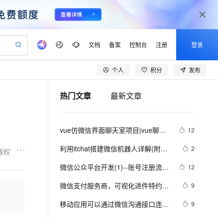
文档
备案
控制台
注册
登录
个人
积分
发布
验
作计划
器
AI 活动
专业服务
服务伙伴合作计划
开发者社区
加入我们
产品动态
服务平台百炼
阿里云 OPC 创新助力计划
热门文章
最新文章
一站式生成采购清单，支持单品或批量购买
io：打造专属 AI 语音助手
S产品伙伴计划（繁花）
峰会
CS
造的大模型服务与应用开发平台
一句话生成原生可编辑精美 PPT 文稿
AI 生产力先锋
Al MaaS 服务伙伴赋能合作
域名
博文
Careers
至高可申请百万元
Qwen3.8-Max 模型上线
开启高性价比 AI 编程新体验
弹性可伸缩的云计算服务
Qwen-Audio-3.0-Realtime 端到端实时语音角色扮演
输入一句话想法, 轻松生成专业的 PPT
先锋实践拓展 AI 生产力的边界
Token 补贴，五大权
计划
海大会
伙伴信用分合作计划
商标
问答
社会招聘
vue仿微信界面聊天室项目|vue聊天
12
益加速 OPC 成功
eek-V4-Pro
SS
一键部署幻兽帕鲁游戏服务器
飞天发布时刻
HOT
Open Search 向量检索版支
划
备案
电子书
校园招聘
案例
pSeek-V4-Pro
视频创作，一键激活电商全链路生产力
稳定、安全、高性价比、高性能的云存储服务
一键购买专属联机服务器，轻松开启游戏
所见，即是所愿
持视频检索 Pipeline 功能
更多支持
利用itchat搭建微信机器人详解(附三
2
版权
划
公司注册
镜像站
视频生成
语音识别与合成
个实用示例)（下）
专属 QwenPaw
漫剧工坊：一站式动画创作平台
AI 实训营
HOT
应用身份服务 (IDaaS)
微信公众平台开发(1)--账号注册流程
12
合作伙伴培训与认证
划
上云迁移
站生成，高效打造优质广告素材
全接入的云上超级电脑
从聊天伙伴进化为能主动干活的本地数字员工
快速生产连贯的高质量长漫剧
从基础到进阶，Agent 创客手把手教你
OpenClaw 管理能力上线
图文详解
lScope
我要反馈
e-1.1-T2V
Qwen3-TTS-Flash
微信支付服务商，可视化进件特约商
9
查询合作伙伴
n Alibaba Cloud ISV 合作
代维服务
建企业门户网站
10 分钟搭建微信、支付宝小程序
MaxCompute MaxFrame 提
户
畅细腻的高质量视频
离线语音合成大模型，多语言方言自适应，低延迟高稳定
创新加速
移动应用可以通过微信沟通接口连接
ope
登录合作伙伴管理后台
9
我要建议
站，无忧落地极速上线
以可视化方式快速构建移动和 PC 门户网站
国内短信简单易用，安全可靠，秒级触达，全球覆盖200+国家和地区。
高效部署网站，快速应用到小程序
供自动弹性内存功能
公众号 微信涨粉多了一个新通道