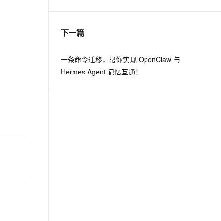
息提取
与 AI 智能体进行实时音视频通话
下一篇
从文本、图片、视频中提取结构化的属性信息
构建支持视频理解的 AI 音视频实时通话应用
t.diy 一步搞定创意建站
构建大模型应用的安全防护体系
一条命令迁移，帮你实现 OpenClaw 与
通过自然语言交互简化开发流程,全栈开发支持
通过阿里云安全产品对 AI 应用进行安全防护
Hermes Agent 记忆互通！