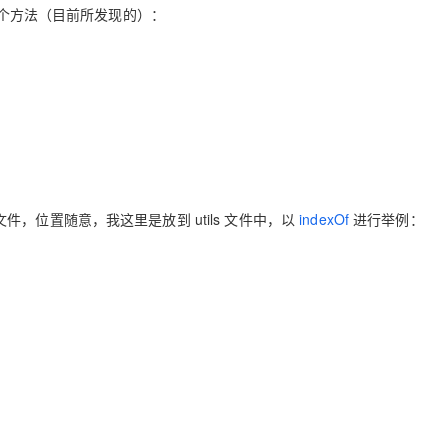
Deepseek-v4-pro
HappyHors
几个方法（目前所发现的）：
同享
万小智 AI 建站低至 15元/月
Qoder CN
AI 短剧/漫剧
云原生数据库 
快递物流查询
WordPress
成为服务伙
高校合作
点，立即开启云上创新
覆盖公网/内网、递归/权威、移动APP等全场景解析服务
送.CN域名，送备案服务码
基于千问大模型等，支持代码智能生成、研发智能问答
AI助力短剧
态智能体模型
旗舰 MoE 大模型，百万上下文与顶尖推理能力
图生视频，流
Ubuntu
服务生态伙伴
云工开物
企业应用
Works
Night Plan 支持 Qwen 3.8-Max
云原生大数据计算服务 MaxCompute
AI 办公
容器服务 Kub
NEW
GLM-5.2
Wan2.7-T
Red Hat
30+ 款产品免费体验
Data Agent 驱动的一站式 Data+AI 开发治理平台
夜间 5 折，Qwen/Meoo/TokenPlan 客户专享
面向分析的企业级SaaS模式云数据仓库
AI智能应用
提供一站式管
科研合作
视觉 Coding、空间感知、多模态思考等全面升级
1M上下文，专为长程任务能力而生
ERP
堂（旗舰版）
SUSE
智能客服
CRM
防护产品
2个月
自动承接线索
建站小程序
OA 办公系统
AI 应用构建
大模型原生
 文件，位置随意，我这里是放到 utils 文件中，以
indexOf
进行举例：
力提升
财税管理
模板建站
Qoder
大模型服务平台百炼-应用模版
HOT
NEW
面向真实软件
个人版上线、团队版降价；千问3.8-Max首发发尝鲜
丰富多元化的应用模版和解决方案
400电话
定制建站
万有无界
大模型服务平台百炼-智能体
方案
广告营销
模板小程序
的模型效果
灵活可视化地构建企业级 Agent
定制小程序
秒悟
人工智能平台 PAI
APP 开发
云端极速 AI 
新一代 AI 视频生成模型，深度适配广告营销等场景
AI Native 的算法工程平台，一站式完成建模、训练、推理服务部署
建站系统