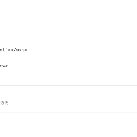
AI 应用
10分钟微调：让0.6B模型媲美235B模
多模态数据信
型
依托云原生高可用架构,实现Dify私有化部署
用1%尺寸在特定领域达到大模型90%以上效果
一个 AI 助手
超强辅助，Bol
即刻拥有 DeepSeek-R1 满血版
在企业官网、通讯软件中为客户提供 AI 客服
多种方案随心选，轻松解锁专属 DeepSeek
ew>
法方法