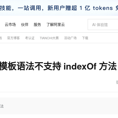
云市场
伙伴
服务
了解阿里云
践
官方博客
考认证
TIANCHI大赛
活动广场
下载
AI 特惠
数据与 API
成为产品伙伴
企业增值服务
最佳实践
价格计算器
AI 场景体
基础软件
产品伙伴合
阿里云认证
市场活动
配置报价
大模型
自助选配和估算价格
新方式
睿译宝，AI翻译排版一步到位
智启 AI 普惠权益
产品生态集成认证中心
企业支持计划
云上春晚
域名与网站
千问官方 MaaS 平台，为开发者和 Agent 而生，新用户赠送 1 亿 + tokens 额度
Qwen Aud
AI Coding
阿里云Maa
2026 阿里云
云服务器 E
为企业打
数据集
Windows
大模型认证
模型
NEW
NEW
模板语法不支持 indexOf 方法
交付可用成果
值低价云产品抢先购
上传文档即自动完成翻译和格式还原
至高享 1亿+免费 tokens，加速 Al 应用落地
提供智能易用的域名与建站服务
智能编程，一键
安全可靠、
产品生态伙伴
专家技术服务
云上奥运之旅
弹性计算合作
阿里云中企出
手机三要素
宝塔 Linux
全部认证
价格优势
有专属领域专家
GLM-5.2：长任务时代开源旗舰模型
阿里云 OPC 创新助力计划
千问大模型
即刻拥有 DeepS
AI 电商营销
对象存储 O
大模型
产品生态伙伴工作台
企业增值服务台
云栖战略参考
云存储合作计
云栖大会
身份实名认证
CentOS
训练营
推动算力普惠，释放技术红利
最高返9万
多领域专家智能体,一键组建 AI 虚拟交付团队
快速构建应用程序和网站，即刻迈出上云第一步
至高百万元 Token 补贴，加速一人公司成长
多元化、高性能、安全可靠的大模型服务
真正可用的 1M 上下文,一次完成代码全链路开发
轻松解锁专属 Dee
从图文生成到
云上的中国
数据库合作计
活动全景
短信
Docker
图片和
站式影视创作平台
Hermes Agent，打造自进化智能体
Token Plan 模型订阅计划
数字证书管理服务（原SSL证书）
5 分钟轻松部署
AI 广告创作
无影云电脑
企业成长
NEW
信息公告
看见新力量
云网络合作计
OCR 文字识别
JAVA
证享300元代金券
可视化编排打通从文字构思到成片全链路闭环
全托管，含MySQL、PostgreSQL、SQL Server、MariaDB多引擎
自主进化，持久记忆，越用越聪明
Qwen3.8-Max 首发尝鲜，限时加量 10 倍，夜间低至2折
实现全站HTTPS，呈现可信的WEB访问
图文、视频一
随时随地安
魔搭 Mode
Kimi-K3
HappyHors
NEW
loud
服务实践
官网公告
金融模力时刻
Salesforce O
版
发票查验
全能环境
Claude Code + GStack 打造工程团队
千问办公，限时限量积分加倍
Qoder
低代码高效构
AI 建站
短信服务
方法
型
NEW
作计划
Kimi 最新旗舰模型，长程编程与推理利器
让文字生成流
计划
创新中心
魔搭 ModelSc
健康状态
理服务
让AI从“聊天伙伴”进化为能干活的“数字员工”
安装技能 GStack，拥有专属 AI 工程团队
你的AI工作搭子，覆盖日常办公高频场景
面向真实软件的智能体编程平台
0 代码专业建
客户案例
天气预报查询
操作系统
态合作计划