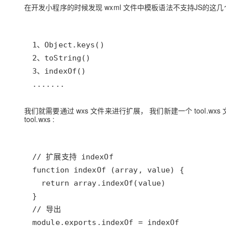
存储
天池大赛
Qwen3.7-Plus
在开发小程序的时候发现 wxml 文件中模板语法不支持JS的这
云解析DNS
解决方案免费试用 新老
电子合同
最高领取价值200元试用
能看、能想、能动手的多模
安全
网络与CDN
AI 算法大赛
畅捷通
大数据开发治理平台 Data
AI 产品 免费试用
网络
安全
云开发大赛
Qwen3-VL-Plus
Tableau 订阅
1亿+ 大模型 tokens 和 
可观测
入门学习赛
中间件
AI空中课堂在线直播课
云防火墙
140+云产品 免费试用
上云与迁云
云原生的云上边界网络安全
产品新客免费试用，最长1
数据库
.......
生态解决方案
大模型服务
企业出海
大模型ACA认证体验
大数据计算
我们就需要通过 wxs 文件来进行扩展， 我们新建一个 tool.wxs
助力企业全员 AI 认知与能
行业生态解决方案
千问AI平台-Token Plan
tool.wxs :
政企业务
媒体服务
开发者生态解决方案
企业服务与云通信
千问AI平台-模型体验
AI 开发和 AI 应用解决
在线体验全尺寸、多种模态
域名与网站
Happy 系列大模型
终端用户计算
Serverless
module.exports.indexOf = indexOf
开发工具