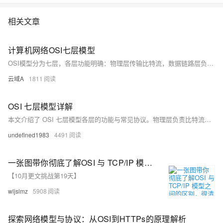
相关文章
计算机网络OSI七层模型
OSI模型分为七层，各层功能明确：物理层传输比特流，数据链路层负责帧传输，网络层处理数据包路由，传输层确保端到端可靠传输，会话层管理会话，表示层负责数据格式转换与加密，应用层提供网络服务。数据在传输中经过封装与解封装过程。OSI模型优点包括标准化、模块化和互操作性，但也存在复杂性高、效率较低及实用性不足的问题，在实际中TCP/IP模型更常用。
云域A
1811
OSI 七层模型详解
本文介绍了 OSI 七层模型各层的功能与常见协议。物理层负责比特流传输，涉及信号编码与接口标准；数据链路层组织帧并实现差错控制；网络层处理路由与寻址；传输层提供端到端数据传输服务；会话层管理会话连接；表示层处理数据编码与加密；应用层直接为用户提供服务。文中还列举了各层的典型协议，如 IP、TCP、HTTP 等，详细解析其作用与应用场景。
undefined1983
4491
一张图带你彻底了解OSI 与 TCP/IP 模型之间的区别，很清晰！
【10月更文挑战第19天】
wljslmz
5908
探索网络模型与协议：从OSI到HTTPs的原理解析