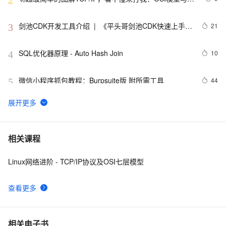
2
信示例🚀
剑池CDK开发工具介绍  |  《平头哥剑池CDK快速上手指
21
3
南》第一章
SQL优化器原理 - Auto Hash Join
10
4
微信小程序抓包教程：Burpsuite版 附所需工具
44
5
又一个项目开源，阿里已成为中国开源的关键力量？
9061
6
一张图带你彻底了解OSI 与 TCP/IP 模型之间的区别，
21
7
相关课程
很清晰！
Linux网络进阶 - TCP/IP协议及OSI七层模型
OSI七层模型、TCO/IP四层模型
1
8
查看更多
一文搞定OSI,TCP/IP,TCP/IP对等三大模型
11
9
老程序员分享：OSI七层模型
6
10
相关电子书