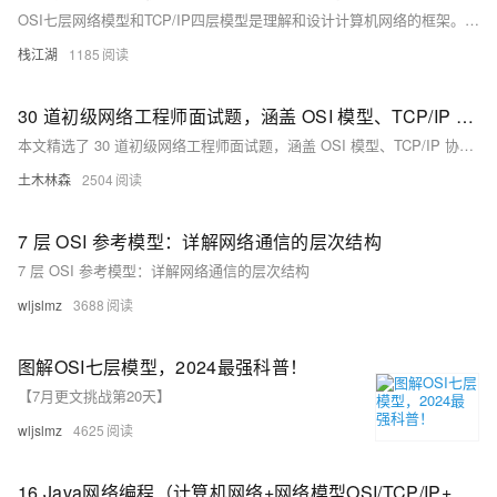
OSI七层网络模型和TCP/IP四层模型是理解和设计计算机网络的框架。OSI模型包括物理层、数据链路层、网络层、传输层、会话层、表示层和应用层，而TCP/IP模型则简化为链路层、网络层、传输层和 HTTPS协议基于HTTP并通过TLS/SSL加密数据，确保安全传输。其连接过程涉及TCP三次握手、SSL证书验证、对称密钥交换等步骤，以保障通信的安全性和完整性。数字信封技术使用非对称加密和数字证书确保数据的机密性和身份认证。 浏览器通过Https访问网站的过程包括输入网址、DNS解析、建立TCP连接、发送HTTPS请求、接收响应、验证证书和解析网页内容等步骤，确保用户与服务器之间的安全通信。
栈江湖
1185
30 道初级网络工程师面试题，涵盖 OSI 模型、TCP/IP 协议栈、IP 地址、子网掩码、VLAN、STP、DHCP、DNS、防火墙、NAT、VPN 等基础知识和技术，帮助小白们充分准备面试，顺利踏入职场
本文精选了 30 道初级网络工程师面试题，涵盖 OSI 模型、TCP/IP 协议栈、IP 地址、子网掩码、VLAN、STP、DHCP、DNS、防火墙、NAT、VPN 等基础知识和技术，帮助小白们充分准备面试，顺利踏入职场。
土木林森
2504
7 层 OSI 参考模型：详解网络通信的层次结构
7 层 OSI 参考模型：详解网络通信的层次结构
wljslmz
3688
图解OSI七层模型，2024最强科普！
【7月更文挑战第20天】
wljslmz
4625
16 Java网络编程（计算机网络+网络模型OSI/TCP/IP+通信协议等）