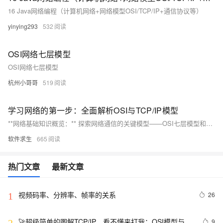
16 Java网络编程（计算机网络+网络模型OSI/TCP/IP+通信协议等）
yinying293
532
OSI网络七层模型
OSI网络七层模型
杭州小哥哥
519
学习网络的第一步：全面解析OSI与TCP/IP模型
**网络基础知识概览：** 探索网络通信的关键模型——OSI七层模型和TCP/IP五层模型。OSI模型（物理、数据链路、网络、传输、会话、表示、应用层）提供理论框架，而TCP/IP模型（物理、数据链路、网络、传输、应用层）更为实际，合并了会话、表示和应用层。两者帮助理解数据在网络中的传输过程，为网络设计和管理提供理论支持。了解这些模型，如同在复杂的网络世界中持有了地图。
软件求生
665
热门文章
最新文章
视频码率、分辨率、帧率的关系
26
1
🚀超级简单的图解TCP/IP，看不懂来打我：OSI模型与通
9