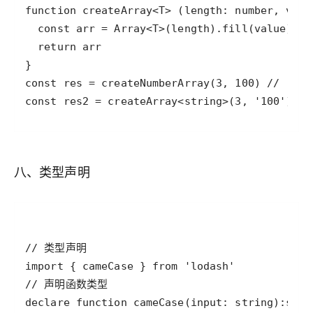
const res2 = createArray<string>(3, '100') //
八、类型声明