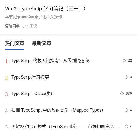
Vue3+TypeScript学习笔记（三十二）
本节记录unoCss原子化相关操作
诺航同学
341
热门文章
最新文章
TypeScript 终极入门指南：从零到精通 🚀
22
1
TypeScript学习摘要
3
2
TypeScript  Class(类)
630
3
搞懂 TypeScript 中的映射类型（Mapped Types）
4
4
图解23种设计模式（TypeScript版）——前端切图崽必修
4
5
内功心法