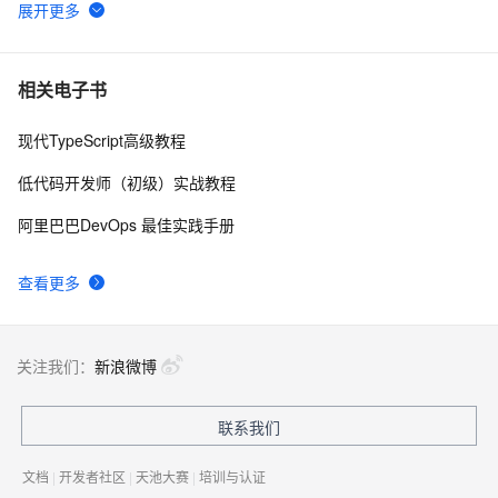
使用React、TypeScript和Ant Design构建现代化前端应
4
6
用
TypeScript Generics(泛型)
8
7
相关电子书
现代TypeScript高级教程
在Vue3.0+ts中如何使用h函数
3
8
低代码开发师（初级）实战教程
JS超集对TypeScript的Map对象以及联合类型的深入实战
4
9
阿里巴巴DevOps 最佳实践手册
typescript5-编译和安装ts代码
5
10
查看更多
关注我们：
新浪微博
联系我们
文档
|
开发者社区
|
天池大赛
|
培训与认证