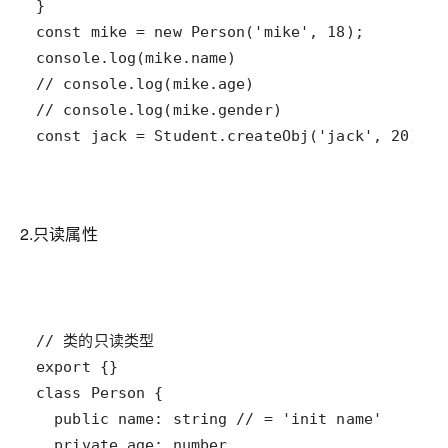
const jack = Student.createObj('jack', 20);
2.只读属性