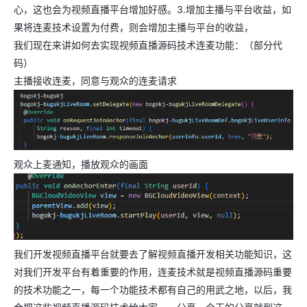
心，这也会为视频直播平台增加好感。3.增加主播与平台收益，如
果将连麦技术设置为付费，则会增加主播与平台的收益，
我们现在来讲如何去实现视频直播源码技术连麦功能：（部分代
码）
主播接收连麦，同意与观众的连麦请求
观众上麦通知，播放观众的画面
我们开发视频直播平台就要去了解视频直播开发相关功能知识，这
对我们开发平台有着重要的作用，连麦技术就是视频直播源码重要
的技术功能之一，每一个功能技术都有自己的用武之地，以后，我