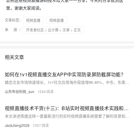
会把这些视频直播源码技术给大家一一分享，今天的分享就到这
里，谢谢大家阅读。
文章标签：
视频直播
视频直播
来 源：
开发者社区
>
云计算
>
文章
> 正文
相关文章
如何在1v1视频直播交友APP中实现防录屏防截屏功能？
婚恋交友市场快速增长，1v1社交应用海外投放增86.49%，中东、东南亚及北美需求旺盛。用户偏好私密高效交流，国内“云相亲”兴起。开发需合规备案、实名认证，并防范诈骗。本文详解原生APP防录屏技术：Android通过MediaProjection检测，iOS监听UIScreen状态，结合动态水印、远程销毁等增强防护，平衡体验与安全。
山东布谷科技_sun
1244
视频直播技术干货(十三)：B站实时视频直播技术实践和音视频知识入门
本文讲述搭建这样一套最新流行的实时视频直播系统需要了解的背景知识以及系统的整体架构，希望对大家有帮助。
JackJiang2026
1057