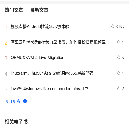
热门文章
最新文章
视频直播Android推流SDK初体验
6185
1
阿里云Redis混合存储典型场景：如何轻松搭建视频直播
9
2
间系统
QEMU&KVM-2 Live Migration
6
3
linux(arm、hi3531A)交叉编译live555最新代码
2
4
java管理windows live custom domains用户
2
5
写博利器，微软的Live Writer体验
1
6
scvmm live migration issue
2
7
相关电子书