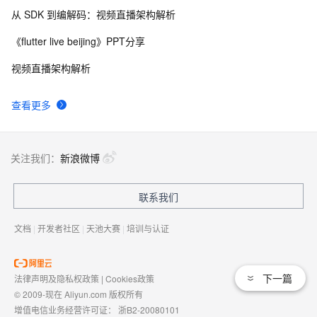
从 SDK 到编解码：视频直播架构解析
在线教育视频直播最佳实践
3
8
《flutter live beijing》PPT分享
VIPER Lab’s VAST Live Distro – VoIP Security Testing 
5
9
视频直播架构解析
LiveCD
[测试]学会使用Windows Live Writer写日志
659
10
查看更多
关注我们：
新浪微博
联系我们
文档
|
开发者社区
|
天池大赛
|
培训与认证
下一篇
法律声明及隐私权政策
|
Cookies政策
© 2009-现在 Aliyun.com 版权所有
增值电信业务经营许可证：
浙B2-20080101