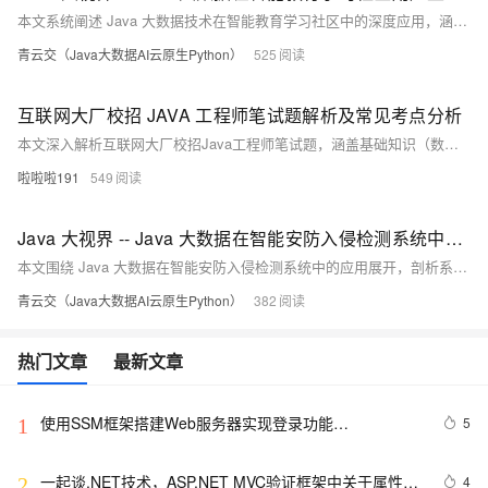
本文系统阐述 Java 大数据技术在智能教育学习社区中的深度应用，涵盖数据采集架构、核心分析算法、活跃度提升策略及前沿技术探索，为教育数字化转型提供完整技术解决方案。
青云交（Java大数据AI云原生Python）
525
互联网大厂校招 JAVA 工程师笔试题解析及常见考点分析
本文深入解析互联网大厂校招Java工程师笔试题，涵盖基础知识（数据类型、流程控制）、面向对象编程（类与对象、继承与多态）、数据结构与算法（数组、链表、排序算法）、异常处理、集合框架、Java 8+新特性（Lambda表达式、Stream API）、多线程与并发、IO与NIO、数据库操作（JDBC、ORM框架MyBatis）及Spring框架基础（IoC、DI、AOP）。通过技术方案讲解与实例演示，助你掌握核心考点，提升解题能力。
啦啦啦191
549
Java 大视界 -- Java 大数据在智能安防入侵检测系统中的多源数据融合与分析技术（171）
本文围绕 Java 大数据在智能安防入侵检测系统中的应用展开，剖析系统现状与挑战，阐释多源数据融合及分析技术，结合案例与代码给出实操方案，提升入侵检测效能。
青云交（Java大数据AI云原生Python）
382
热门文章
最新文章
使用SSM框架搭建Web服务器实现登录功能
5
1
(Spring+SpringMVC+Mybatis)
一起谈.NET技术，ASP.NET MVC验证框架中关于属性标
4
2