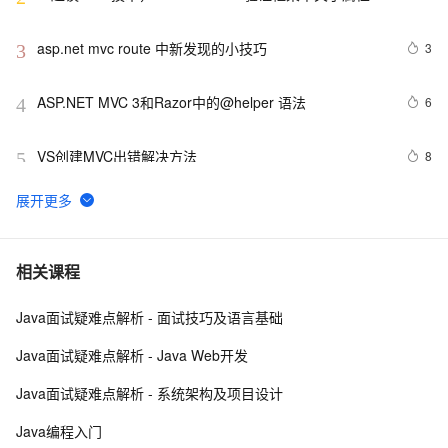
记的通用扩展方法
asp.net mvc route 中新发现的小技巧
3
3
ASP.NET MVC 3和Razor中的@helper 语法
6
4
VS创建MVC出错解决方法
8
5
基于MVC模式的数据库综合练习
6
6
通过MVC模式将Web视图和逻辑代码分离
6
7
相关课程
Java面试疑难点解析 - 面试技巧及语言基础
asp.net MVC 的处理流程
4
8
Java面试疑难点解析 - Java Web开发
ASP.NET MVC+LINQ开发一个图书销售站点(9):编辑目录
5
9
Java面试疑难点解析 - 系统架构及项目设计
构建ASP.NET MVC4+EF5+EasyUI+Unity2.x注入的后台
1
10
Java编程入门