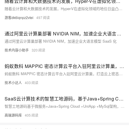
随着云计算和大数据技术的发展，Hyper-V在虚拟化领域的地位日益凸显
随着云计算和大数据技术的发展，Hyper-V在虚拟化领域的地位日益凸显。作为Windows Server的核心组件，Hyper-V具备卓越的技术性能，支持高可用性、动态迁移等功能，确保虚拟机稳定高效运行。它与Windows深度集成，管理便捷，支持远程管理和自动化部署，降低管理成本。内置防火墙、RBAC等安全功能，提供全方位安全保障。作为内置组件，Hyper-V无需额外购买软件，降低成本。其广泛的生态系统支持和持续增长的市场需求，使其成为企业虚拟化解决方案的首选。
游客dk6iqnpz2vtei
497
通过阿里云计算巢部署 NVIDIA NIM，加速企业大语言模型 SaaS 化
通过阿里云计算巢部署 NVIDIA NIM，加速企业大语言模型 SaaS 化
技术内容小助手
320
蚂蚁数科 MAPPIC 密态计算云平台入驻阿里云计算巢，打造云上密态计算服务
蚂蚁数科 MAPPIC 密态计算云平台入驻阿里云计算巢，打造云上密态计算服务
技术小达人
403
SaaS云计算技术的智慧工地源码，基于Java+Spring Cloud框架开发
智慧工地源码基于微服务+Java+Spring Cloud +UniApp +MySql架构，利用传感器、监控摄像头、AI、大数据等技术，实现施工现场的实时监测、数据分析与智能决策。平台涵盖人员、车辆、视频监控、施工质量、设备、环境和能耗管理七大维度，提供可视化管理、智能化报警、移动智能办公及分布计算存储等功能，全面提升工地的安全性、效率和质量。
高端源码库
405