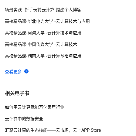
三--- 自制镜像---Linux和Windows镜像）
场景实践- 新手玩转云计算-搭建个人博客
云计算人工智能服务（阿里）|学习笔记
15
9
高校精品课-华北电力大学 -云计算技术与应用
阿里云计算巢 x MemVerge | 大内存云上联合解决方案速
7
10
高校精品课-河海大学 -云计算技术与应用
览
高校精品课-中国传媒大学 -云计算技术
高校精品课-湖南大学 -云计算基础与应用
查看更多
相关电子书
如何用云计算赋能万亿家居行业
云计算中的数据安全
汇聚云计算的生态核能——云市场，云上APP Store