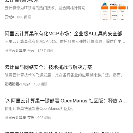
云计算作为IT领域的热门技术，融合网格计算与虚拟化，通过资源池和分布式存储提供高效计算与存储服务。其架构涵盖物理资源、资源池、管理中间件及SOA构建层，关键技术包括虚拟化、海量数据处理、资源调度、服务管理及云平台，旨在实现低成本、高可靠、可扩展的服务交付。
云域A
880
阿里云计算巢私有化MCP市场：企业级AI工具的安全部署新选择
阿里云计算巢私有化MCP市场，依托阿里云弹性计算资源，提供自主可控的私有化部署方案。支持OpenAPI、SSE、StreamableHttp等多种接入方式，结合Higress云原生网关实现高效网络控制，所有工具直接部署在用户云账号下，5分钟极速部署，保障数据安全与使用便捷性。适用于对数据安全要求高、需访问内网资源、服务隔离及统一管理多种MCP工具的企业场景。
阿里云计算巢-壬云
1287
云计算与网络安全：技术挑战与解决方案
随着云计算技术的飞速发展，其在各行各业的应用越来越广泛。然而，随之而来的网络安全问题也日益凸显。本文将从云服务、网络安全和信息安全等技术领域出发，探讨云计算面临的安全挑战及相应的解决方案。通过实例分析和代码示例，旨在帮助读者更好地理解云计算与网络安全的关系，提高网络安全防护意识。
肥猪肥猪-17824
463
🚀 阿里云计算巢一键部署 OpenManus 社区版：释放 AI 生产力的终极解决方案
使用计算巢快速部署OpenManus社区版。
阿里云计算巢-存坤
998