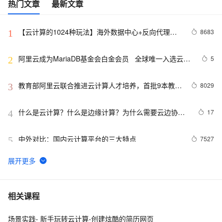
热门文章
最新文章
【云计算的1024种玩法】海外数据中心+反向代理加
8683
1
速企业官网的海外访问体验
阿里云成为MariaDB基金会白金会员   全球唯一入选云计
5
2
算公司
教育部阿里云联合推进云计算人才培养，首批9本教材
8029
3
出版
什么是云计算？什么是边缘计算？为什么需要云边协
17
4
同？
中外对比：国内云计算平台的三大特点
7527
5
《阿里云认证的解析与实战-云计算ACP认证》——前言
9
6
——二、云计算认证体系介绍
🚀 阿里云计算巢一键部署 OpenManus 社区版：释放 AI 
12
7
相关课程
生产力的终极解决方案
场景实践- 新手玩转云计算-创建炫酷的简历网页
云计算|OpenStack|社区版OpenStack安装部署文档（十
7
8