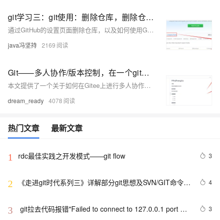
git学习三：git使用：删除仓库，删除仓库内文件
通过GitHub的设置页面删除仓库，以及如何使用Git命令行删除仓库中的文件或文件夹。
java冯坚持
2169
Git——多人协作/版本控制，在一个gitee仓库下开发（Gitee版教程）手把手教学，包好用的！
本文提供了一个关于如何在Gitee上进行多人协作和版本控制的详细教程，包括新建和初始化仓库、克隆仓库、邀请好友共同管理仓库以及注意事项，旨在帮助用户顺利进行代码协作开发。
dream_ready
4078
热门文章
最新文章
rdc最佳实践之开发模式——git flow
3
1
《走进git时代系列三》详解部分git思想及SVN/GIT命令对
4
2
比解析
 git拉去代码报错"Failed to connect to 127.0.0.1 port 
3
3