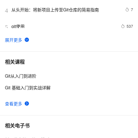
31181: Connection refused"
从头开始：将新项目上传至Git仓库的简易指南
7
4
git使用
537
5
Git 如何将一个项目的代码放到一个新的仓库中，但不在
12
6
新的仓库中显示旧的提交记录
成功解决git rebase问题：First, rewinding head to 
4
7
相关课程
replay your work on top of it...
Git从入门到进阶
git checkout 切 commit
13
8
Git 基础入门到实战详解
Git设置分支保护实现CodeReview卡点
8
9
查看更多
Git分支管理
656
10
相关电子书