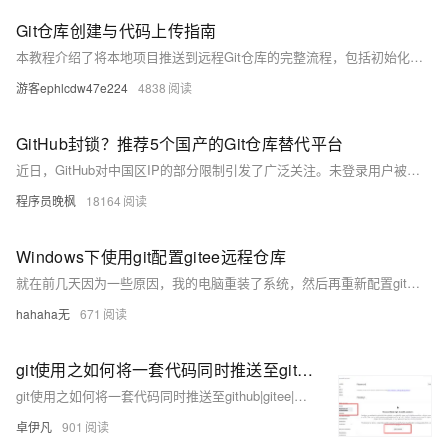
Git仓库创建与代码上传指南
本教程介绍了将本地项目推送到远程Git仓库的完整流程，包括初始化本地仓库、添加和提交文件、创建远程仓库、关联远程地址及推送代码。同时，还提供了`.gitignore`配置、分支管理等可选步骤，并针对常见问题（如认证失败、分支不匹配、大文件处理及推送冲突）给出了解决方案。适合初学者快速上手Git版本控制。
游客ephlcdw47e224
4838
GitHub封锁？推荐5个国产的Git仓库替代平台
近日，GitHub对中国区IP的部分限制引发了广泛关注。未登录用户被拒，已登录用户功能受限，南北网络环境差异更显“内卷”。为应对这一挑战，本文推荐了多个国产Git平台：Gitee（码云）、GitCode（CSDN旗下）、CODING（腾讯系）、CodeUP（阿里云支持）及微信代码管理工具。这些平台功能全面、稳定性强，是开发者迁移项目的理想选择。通过同步代码、配置CI/CD流水线等简单步骤，可确保项目平稳过渡。此次事件提醒我们，掌握核心技能与支持国产平台同样重要！
程序员晚枫
18164
Windows下使用git配置gitee远程仓库
就在前几天因为一些原因，我的电脑重装了系统，然后再重新配置git的环境的时候就遇到了一些小问题。所以我决定自己写一篇文章，以便以后再配置git时，避免一些错误操作，而导致全网搜方法，找对的文章去找对应的解决方法。下面为了演示方便就拿gitee来演示，不拿GitHub了写文章了。
hahaha无
671
git使用之如何将一套代码同时推送至github|gitee|gitcode|gitlab等多个仓库-含添加ssh-优雅草央千澈完美解决-提供整体提交代码
git使用之如何将一套代码同时推送至github|gitee|gitcode|gitlab等多个仓库-含添加ssh-优雅草央千澈完美解决-提供整体提交代码
卓伊凡
901