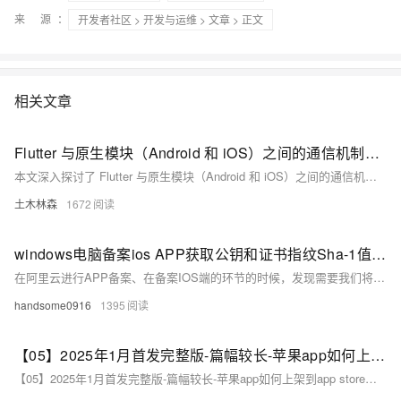
来 源：
开发者社区
>
开发与运维
>
文章
> 正文
相关文章
Flutter 与原生模块（Android 和 iOS）之间的通信机制，包括方法调用、事件传递等，分析了通信的必要性、主要方式、数据传递、性能优化及错误处理，并通过实际案例展示了其应用效果，展望了未来的发展趋势
本文深入探讨了 Flutter 与原生模块（Android 和 iOS）之间的通信机制，包括方法调用、事件传递等，分析了通信的必要性、主要方式、数据传递、性能优化及错误处理，并通过实际案例展示了其应用效果，展望了未来的发展趋势。这对于实现高效的跨平台移动应用开发具有重要指导意义。
土木林森
1672
windows电脑备案ios APP获取公钥和证书指纹Sha-1值的方法
在阿里云进行APP备案、在备案IOS端的环节的时候，发现需要我们将p12证书安装在电脑上，再用xcode或或钥匙串访问来获取这个证书的公钥和sha-1值。 但是大部分开发uniapp应用的同学们，或者进行发布的运维人员的电脑都是windows，无法按照阿里云的教程来获取ios的公钥和sha-1。备案就被卡主了。 这里介绍下另一个方法，就是使用香蕉云编来在线上传证书获取。如下图所示，打开香蕉云编后，找到下图这个功能
handsome0916
1395
【05】2025年1月首发完整版-篇幅较长-苹果app如何上架到app store完整流程·不借助第三方上架工具的情况下无需花钱但需仔细学习-优雅草央千澈详解关于APP签名以及分发-们最关心的一篇来了-IOS上架app
【05】2025年1月首发完整版-篇幅较长-苹果app如何上架到app store完整流程·不借助第三方上架工具的情况下无需花钱但需仔细学习-优雅草央千澈详解关于APP签名以及分发-们最关心的一篇来了-IOS上架app