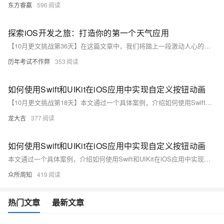
东方睿赢
596
探索iOS开发之旅：打造你的第一个天气应用
【10月更文挑战第36天】在这篇文章中，我们将踏上一段激动人心的旅程，一起构建属于我们自己的iOS天气应用。通过这个实战项目，你将学习到如何从零开始搭建一个iOS应用，掌握基本的用户界面设计、网络请求处理以及数据解析等核心技能。无论你是编程新手还是希望扩展你的iOS开发技能，这个项目都将为你提供宝贵的实践经验。准备好了吗？让我们开始吧！
历年考试不作弊
353
如何使用Swift和UIKit在iOS应用中实现自定义按钮动画
【10月更文挑战第18天】本文通过一个具体案例，介绍如何使用Swift和UIKit在iOS应用中实现自定义按钮动画。当用户按下按钮时，按钮将从圆形变为椭圆形并从蓝色渐变为绿色；释放按钮时，动画恢复原状。通过UIView的动画方法和弹簧动画效果，实现平滑自然的动画过渡。
龙大吉
377
如何使用Swift和UIKit在iOS应用中实现自定义按钮动画
本文通过一个具体案例，介绍如何使用Swift和UIKit在iOS应用中实现自定义按钮动画。当用户点击按钮时，按钮将从圆形变为椭圆形，颜色从蓝色渐变到绿色；释放按钮时，动画以相反方式恢复。通过UIView的动画方法和弹簧动画效果，实现平滑自然的过渡。
众所周知
419
热门文章
最新文章