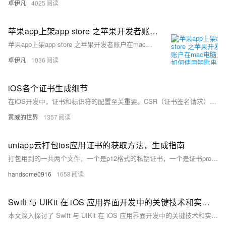
卓伊凡
4025
苹果app上架app store 之苹果开发者账户在mac电脑上如何使用钥匙串访问-发行-APP发布证书ios_distribution.cer-优雅草卓伊凡
苹果app上架app store 之苹果开发者账户在mac电脑上如何使用钥匙串访问-发行-APP发布证书ios_distribution.cer-优雅草卓伊凡
卓伊凡
1036
iOS各个证书生成细节
在iOS开发中，证书和标识符的配置至关重要。CSR（证书签名请求）由私钥生成，提交给苹果获取`.cer`证书。P12文件由`.cer`证书和私钥导出，用于开发环境。App ID确保应用唯一性。流程包括创建App ID、生成CSR、申请证书并导出P12。主P12和推送P12可使用不同CSR。
黄威的世界
1357
uniapp云打包ios应用证书的获取方法，生成指南
打包用到的一共两个文件，一个是p12格式的私钥证书，一个是证书profile文件。其中生成p12证书的时候，按照官网的教程，是需要MAC电脑来协助做的，主要是生成一些csr文件和导出p12证书等。其实这些步骤也可以借助一些其他的工具来实现，不一定使用mac电脑，用windows电脑也可以创建。
handsome0916
1658
Swift 与 UIKit 在 iOS 应用界面开发中的关键技术和实践方法
本文深入探讨了 Swift 与 UIKit 在 iOS 应用界面开发中的关键技术和实践方法。Swift 以其简洁、高效和类型安全的特点，结合 UIKit 丰富的组件和功能，为开发者提供了强大的工具。文章从 Swift 的语法优势、类型安全、编程模型以及与 UIKit 的集成，到 UIKit 的主要组件和功能，再到构建界面的实践技巧和实际案例分析，全面介绍了如何利用这些技术创建高质量的用户界面。