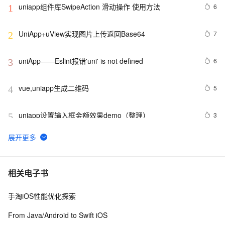
uniapp组件库SwipeAction 滑动操作 使用方法
6
1
UniApp+uView实现图片上传返回Base64
7
2
uniApp——Eslint报错'uni' is not defined 
6
3
vue,uniapp生成二维码
5
4
uniapp设置输入框金额效果demo（整理）
3
5
uniapp u-tabs表单如何默认选中
4
6
【Uniapp】小程序携带Token请求接口+无感知登录方案
6
7
相关电子书
2.0
手淘iOS性能优化探索
UniApp 生命周期详解
0
8
From Java/Android to Swift iOS
ERP系统源码，基于
11