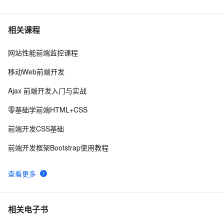
6
2.2 HTML基础——2.2.1    HTML 文档基本结构（中）
而桌面app向来是web前端开发开发人员下意识的避开方
2
7
相关课程
网站性能前端监控课程
前端组件之Bootstrap与Ant design of Vue
8
8
移动Web前端开发
前后端分离，如何在前端项目中动态插入后端API基地
3
9
Ajax 前端开发入门与实战
址？（in docker）
手机真机调试本地前端页面
13
10
零基础学前端HTML+CSS
前端开发CSS基础
前端开发框架Bootstrap使用教程
查看更多
相关电子书