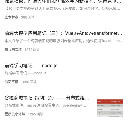
独家揭秘：前端大牛们如何高效学习新技术，保持竞争力！
【10月更文挑战第31天】前端技术飞速发展，如何高效学习新技术成为关键。本文通过对比普通开发者与大牛们的策略，揭示了高效学习的秘诀：明确目标、主动探索、系统资源、实践应用和持续学习。通过这些方法，大牛们能更好地掌握新技术，保持竞争力。示例代码展示了如何通过实践加深理解。
土木林森
386
前端大模型应用笔记（三）：Vue3+Antdv+transformers+本地模型实现浏览器端侧增强搜索
本文介绍了一个纯前端实现的增强列表搜索应用，通过使用Transformer模型，实现了更智能的搜索功能，如使用“番茄”可以搜索到“西红柿”。项目基于Vue3和Ant Design Vue，使用了Xenova的bge-base-zh-v1.5模型。文章详细介绍了从环境搭建、数据准备到具体实现的全过程，并展示了实际效果和待改进点。
想飞的雪糕
1672
前端学习笔记——node.js
前端学习笔记——node.js
你都不懂
1080
谷粒商城笔记+踩坑（2）——分布式组件、前端基础，nacos+feign+gateway+ES6+vue脚手架
分布式组件、nacos注册配置中心、openfegin远程调用、网关gateway、ES6脚本语言规范、vue、elementUI
程序员小海绵
1265