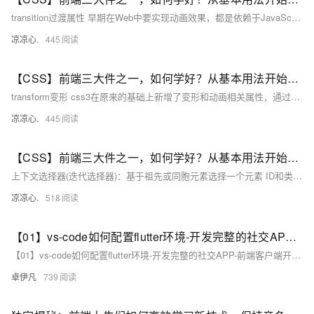
transition过渡属性 早期在Web中要实现动画效果，都是依赖于JavaScript或Flash来完成。 但在CSS3中新增加了一个新的模块transition，它可以通过一些简单的CSS事件来触发元素的外观变化， 让效果显得更加细腻。简单点说，就是通过鼠标经过、获得焦点，被点击或对元素任何改变中触发， 并平滑地以动画效果改变CSS的属性值。 在CSS中创建简单的过渡效果可以从以下几个步骤来实现： 在默认样式中声明元素的初始状态样式； 声明过渡元素最终状态样式，比如悬浮状态； 在默认样式中通过添加
凉凉心.
445
【CSS】前端三大件之一，如何学好？从基本用法开始吧！（七）：学习ransform属性；本文学习 rotate旋转、scale缩放、skew扭曲、tanslate移动、matrix矩阵 多个参数
transform变形 css3在原来的基础上新增了变形和动画相关属性，通过这些属性可以实现以前需要大段JavaScript才能实现的 功能。 CSS3的变形功能可以对HTML组件执行位移、旋转、缩放、倾斜4种几何变换，这样的变换可以控制HTML组件 呈现出丰富的外观。 借助于位移、旋转、缩放、倾斜这4种几何变换，CSS3提供了transition动画。 transition动画比较简单，只要指定HTML组件的哪些CSS属性需要使用动画效果来执行变化，并指定动画时间，就可保证动画播放。 比transitio
凉凉心.
445
【CSS】前端三大件之一，如何学好？从基本用法开始吧！（一）：CSS发展史；CSS样式表的引入；CSS选择器使用，附带案例介绍
上下文选择器(迭代选择器)：基于祖先或同胞元素选择一个元素 ID和类选择器：基于id#和class的属性值进行选择元素。 属性选择器：基于属性的有无和特征进行选择。 ①上下文选择器： 上下文选择器的语法格式：标签1 标签2{属性:值;} //注意：组合选择器和上下文选择器的区别，组合选择器以逗号隔开， 上下文选择器以空格隔开 ②特殊的上下文选择器 子选择器> : 语法格式:标签1>标签2 解释说明：标签1和标签2
凉凉心.
518
【01】vs-code如何配置flutter环境-开发完整的社交APP-前端客户端开发+数据联调|以优雅草商业项目为例做开发-flutter开发-全流程-商业应用级实战开发-优雅草央千澈-供大大的学习提升
【01】vs-code如何配置flutter环境-开发完整的社交APP-前端客户端开发+数据联调|以优雅草商业项目为例做开发-flutter开发-全流程-商业应用级实战开发-优雅草央千澈-供大大的学习提升
卓伊凡
739