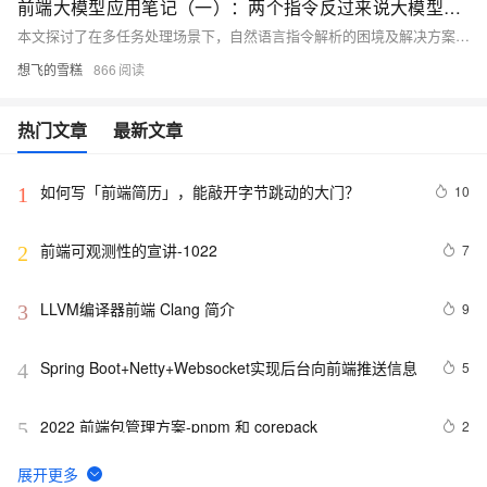
前端大模型应用笔记（一）：两个指令反过来说大模型就理解不了啦？或许该让第三者插足啦 -通过引入中间LLM预处理用户输入以提高多任务处理能力
本文探讨了在多任务处理场景下，自然语言指令解析的困境及解决方案。通过增加一个LLM解析层，将复杂的指令拆解为多个明确的步骤，明确操作类型与对象识别，处理任务依赖关系，并将自然语言转化为具体的工具命令，从而提高指令解析的准确性和执行效率。
想飞的雪糕
866
热门文章
最新文章
如何写「前端简历」，能敲开字节跳动的大门？
10
1
前端可观测性的宣讲-1022
7
2
LLVM编译器前端 Clang 简介
9
3
Spring Boot+Netty+Websocket实现后台向前端推送信息
5
4
2022 前端包管理方案-pnpm 和 corepack
2
5
《智能前端技术与实践》——第 2 章 前端开发基础 ——
6