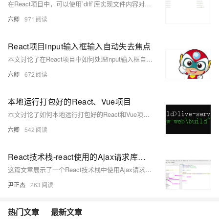
在React项目中，可以使用`diff`库实现文件内容对比差异功能。首先安装`diff`库，然后在组件中引入并使用`Diff.diffChars`或`Diff.diffLines`方法比较文本差异。通过循环遍历`diff`结果，可以生成不同样式的HTML元素来高亮显示文本差异。
六卿
971
React项目input输入框输入自动失去焦点
本文讨论了在React项目中如何处理input输入框自动失去焦点的问题，特别是在移动端开发中。文章提供了一个使用React Native的TouchableWithoutFeedback组件来监听点击事件，并在事件处理函数中通过调用Keyboard.dismiss()方法使输入框失去焦点的示例代码。这种方法可以确保在用户点击页面其他区域时，键盘能够收起，输入框失去焦点。
六卿
672
本地运行打包好的React、Vue项目
本文讨论了如何本地运行打包好的React和Vue项目，并解决了使用React-Router时Tomcat部署刷新页面导致404的问题，提出了将请求转回index.html的解决方案。
六卿
542
React技术栈-react使用的Ajax请求库用户搜索案例
这篇文章展示了一个React技术栈中使用Ajax请求库（如axios）进行用户搜索的实战案例，包括React组件的结构、状态管理以及如何通过Ajax请求获取并展示GitHub用户数据。
尹正杰
263
热门文章
最新文章