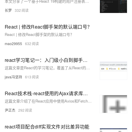
本文分享了一个基于React 19构建的用户注册表单系统，采用模块化CSS和状态驱动视图更新，实现实时校验、错误提示与提交反馈等功能。核心亮点包括验证规则引擎（如密码复杂度校验）、交互反馈体系（输入框警示、按钮禁用）及加载动画优化。通过函数式更新确保状态同步，正则表达式实现多条件验证，CSS伪元素打造流畅体验。代码结构清晰，可扩展性强，适合作为React表单开发模板。文末附CodeBuddy免费下载链接，助力高效开发！
长梦
332
React | 修改React脚手架的默认端口号？
React | 修改React脚手架的默认端口号？
mao29955
632
react学习笔记一：入门级小白到脚手架（create-react-app）开发项目
这篇文章是React的学习笔记，覆盖了从React的基础用法到高级特性，包括组件化、状态管理、生命周期、虚拟DOM等主题，适合React初学者参考。
java冯坚持
613
React技术栈-react使用的Ajax请求库实战案例
这篇文章介绍了在React应用中使用Axios和Fetch库进行Ajax请求的实战案例，展示了如何通过这些库发送GET和POST请求，并处理响应和错误。
尹正杰
292
react项目配合diff实现文件对比差异功能