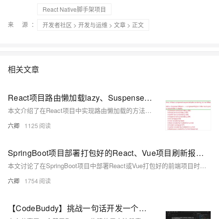
React Native脚手架项目
来 源：
开发者社区
>
开发与运维
>
文章
> 正文
相关文章
React项目路由懒加载lazy、Suspense，使第一次打开项目页面变快
本文介绍了在React项目中实现路由懒加载的方法，使用React提供的`lazy`和`Suspense`来优化项目首次加载的速度。通过将路由组件改为懒加载的方式，可以显著减少初始包的大小，从而加快首次加载速度。文章还展示了如何使用`Suspense`组件包裹`Switch`来实现懒加载过程中的fallback效果，并提供了使用前后的加载时间对比，说明了懒加载对性能的提升作用。
六卿
1125
SpringBoot项目部署打包好的React、Vue项目刷新报错404
本文讨论了在SpringBoot项目中部署React或Vue打包好的前端项目时，刷新页面导致404错误的问题，并提供了两种解决方案：一是在SpringBoot启动类中配置错误页面重定向到index.html，二是将前端路由改为hash模式以避免刷新问题。
六卿
1754
【CodeBuddy】挑战一句话开发一个完整项目之：React表单验证系统