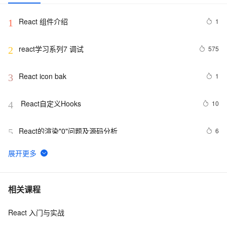
React 组件介绍
1
1
react学习系列7 调试
575
2
React icon bak
1
3
 React自定义Hooks
10
4
React的渲染"0"问题及源码分析
6
5
React-router-dom实现全局路由登陆拦截
5
6
使用react实现通过经纬度获取地址（地理/逆地理编码）
13
7
相关课程
React 入门与实战
快将你的 React 应用迁移到 Vite 吧，速度太快啦
8
8