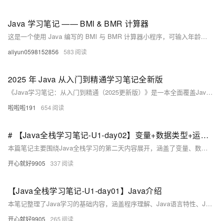
Java 学习笔记 —— BMI & BMR 计算器
这是一个使用 Java 编写的 BMI 与 BMR 计算器小程序，可输入年龄、性别、身高和体重，计算身体质量指数（BMI）和基础代谢率（BMR），并输出健康评估结果。通过该项目，掌握了 Java 的输入处理、数据验证、条件判断、数学运算及格式化输出等基础知识，是 Java 初学者的理想练习项目。
aliyun0598152856
583
2025 年 Java 从入门到精通学习笔记全新版
《Java学习笔记：从入门到精通（2025更新版）》是一本全面覆盖Java开发核心技能的指南，适合零基础到高级开发者。内容包括Java基础（如开发环境配置、核心语法增强）、面向对象编程（密封类、接口增强）、进阶技术（虚拟线程、结构化并发、向量API）、实用类库与框架（HTTP客户端、Spring Boot）、微服务与云原生（容器化、Kubernetes）、响应式编程（Reactor、WebFlux）、函数式编程（Stream API）、测试技术（JUnit 5、Mockito）、数据持久化（JPA、R2DBC）以及实战项目（Todo应用）。
啦啦啦191
654
# 【Java全栈学习笔记-U1-day02】变量+数据类型+运算符
本篇笔记主要围绕Java全栈学习的第二天内容展开，涵盖了变量、数据类型、运算符以及Scanner类的应用。首先介绍了变量的概念与命名规范，以及如何定义和使用变量；接着详细讲解了Java中的基本数据类型，包括整型、浮点型、字符型、布尔型等，并通过实例演示了数据类型的运用。随后，深入探讨了各类运算符（赋值、算术、关系、逻辑）及其优先级，帮助理解表达式的构成。最后，介绍了如何利用Scanner类实现用户输入功能，并通过多个综合示例（如计算圆面积、购物打折、变量交换及银行利息计算）巩固所学知识。完成相关作业将进一步加深对这些基础概念的理解与实践能力。
开心就好9905
337
【Java全栈学习笔记-U1-day01】Java介绍
本笔记整理了Java学习的基础内容，涵盖程序理解、Java语言特性、JDK安装与配置、Java程序开发工具及编写步骤。重点介绍了Java程序的基本结构、编译和运行过程，以及输出语句的使用。通过实例演示了IDEA创建Java程序的方法，并强调了编码规范和注意事项。适合初学者复习和交流学习。 主要内容： 1. 理解程序：计算机组成、程序定义。 2. 简介：Java语言特点、技术平台、JDK作用。 3. 编写Java程序：编写、编译、运行步骤，基本结构。 4. 输出语句 5. DEA使用：新建工程、保存位置、文件介绍、新建类。 6. 扩展：注释、代码规范、大小写敏感、缩进等。
开心就好9905
265