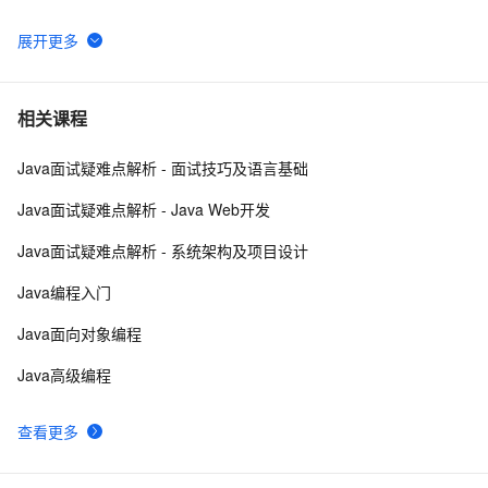
WebKit  上的JS直接使用Java Bean
578
6
Java 图书管理系统详解
7
7
相关课程
Java面试疑难点解析 - 面试技巧及语言基础
Java线程：新特征-原子量
719
8
Java面试疑难点解析 - Java Web开发
Java 注解 阐释 hibernate ORM
3
9
Java面试疑难点解析 - 系统架构及项目设计
java 中的多线程   内部类实现 数据共享 和 Runnable实
8
10
Java编程入门
现数据共享
Java面向对象编程
Java高级编程
查看更多