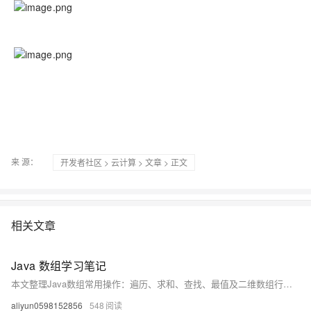
来 源：
开发者社区
>
云计算
>
文章
> 正文
相关文章
Java 数组学习笔记
本文整理Java数组常用操作：遍历、求和、查找、最值及二维数组行求和等典型练习，涵盖静态初始化、元素翻倍、去极值求平均等实例，帮助掌握数组基础与应用。
aliyun0598152856
548