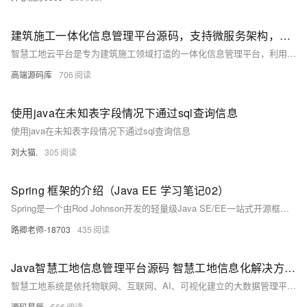
建筑施工一体化信息管理平台源码，支持微服务架构，采用Java、Spring Cloud、Vue等技术开发。
智慧工地云平台是专为建筑施工领域打造的一体化信息管理平台，利用大数据、云计算、物联网等技术，实现施工区域各系统数据汇总与可视化管理。平台涵盖人员、设备、物料、环境等关键因素的实时监控与数据分析，提供远程指挥、决策支持等功能，提升工作效率，促进产业信息化发展。系统由PC端、APP移动端及项目、监管、数据屏三大平台组成，支持微服务架构，采用Java、Spring Cloud、Vue等技术开发。
高端源码库
706
使用java在未知表字段情况下通过sql查询信息
使用java在未知表字段情况下通过sql查询信息
刘大猫.
305
Spring 框架的介绍（Java EE 学习笔记02）
Spring是一个由Rod Johnson开发的轻量级Java SE/EE一站式开源框架，旨在解决Java EE应用中的多种问题。它采用非侵入式设计，通过IoC和AOP技术简化了Java应用的开发流程，降低了组件间的耦合度，支持事务管理和多种框架的无缝集成，极大提升了开发效率和代码质量。Spring 5引入了响应式编程等新特性，进一步增强了框架的功能性和灵活性。
路卿老师-18703
435
Java智慧工地信息管理平台源码 智慧工地信息化解决方案SaaS源码 支持二次开发
智慧工地系统是依托物联网、互联网、AI、可视化建立的大数据管理平台，是一种全新的管理模式，能够实现劳务管理、安全施工、绿色施工的智能化和互联网化。围绕施工现场管理的人、机、料、法、环五大维度，以及施工过程管理的进度、质量、安全三大体系为基础应用，实现全面高效的工程管理需求，满足工地多角色、多视角的有效监管，实现工程建设管理的降本增效，为监管平台提供数据支撑。
源码星辰
566