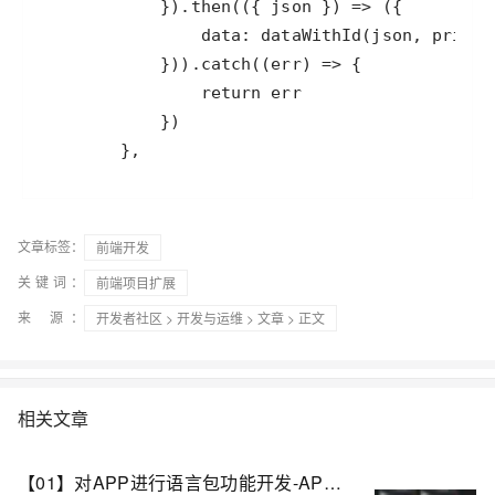
        },
文章标签：
前端开发
关键词：
前端项目扩展
来 源：
开发者社区
>
开发与运维
>
文章
> 正文
相关文章
【01】对APP进行语言包功能开发-APP自动识别地区ip后分配对应的语言功能复杂吗？-成熟app项目语言包功能定制开发-前端以uniapp-基于vue.js后端以laravel基于php为例项目实战-优雅草卓伊凡