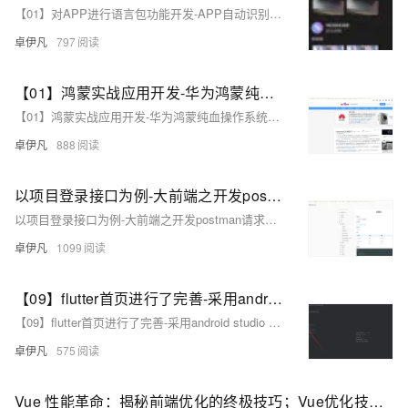
【01】对APP进行语言包功能开发-APP自动识别地区ip后分配对应的语言功能复杂吗？-成熟app项目语言包功能定制开发-前端以uniapp-基于vue.js后端以laravel基于php为例项目实战-优雅草卓伊凡
卓伊凡
797
【01】鸿蒙实战应用开发-华为鸿蒙纯血操作系统Harmony OS NEXT-项目开发实战-优雅草卓伊凡拟开发一个一站式家政服务平台-前期筹备-暂定取名斑马家政软件系统-本项目前端开源-服务端采用优雅草蜻蜓Z系统-搭配ruoyi框架admin后台-全过程实战项目分享-从零开发到上线
【01】鸿蒙实战应用开发-华为鸿蒙纯血操作系统Harmony OS NEXT-项目开发实战-优雅草卓伊凡拟开发一个一站式家政服务平台-前期筹备-暂定取名斑马家政软件系统-本项目前端开源-服务端采用优雅草蜻蜓Z系统-搭配ruoyi框架admin后台-全过程实战项目分享-从零开发到上线
卓伊凡
888
以项目登录接口为例-大前端之开发postman请求接口带token的请求测试-前端开发必学之一-如果要学会联调接口而不是纯写静态前端页面-这个是必学-本文以优雅草蜻蜓Q系统API为实践来演示我们如何带token请求接口-优雅草卓伊凡
以项目登录接口为例-大前端之开发postman请求接口带token的请求测试-前端开发必学之一-如果要学会联调接口而不是纯写静态前端页面-这个是必学-本文以优雅草蜻蜓Q系统API为实践来演示我们如何带token请求接口-优雅草卓伊凡
卓伊凡
1099
【09】flutter首页进行了完善-采用android studio 进行真机调试开发-增加了直播间列表和短视频人物列表-增加了用户中心-卓伊凡换人优雅草Alex-开发完整的社交APP-前端客户端开发+数据联调|以优雅草商业项目为例做开发-flutter开发-全流程-商业应用级实战开发-优雅草Alex
【09】flutter首页进行了完善-采用android studio 进行真机调试开发-增加了直播间列表和短视频人物列表-增加了用户中心-卓伊凡换人优雅草Alex-开发完整的社交APP-前端客户端开发+数据联调|以优雅草商业项目为例做开发-flutter开发-全流程-商业应用级实战开发-优雅草Alex
卓伊凡
575
Vue 性能革命：揭秘前端优化的终极技巧；Vue优化技巧，解决Vue项目卡顿问题