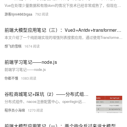
Vue在处理少量数据和有限dom的情况下技术已经非常成熟了，但现在随着AI时代的到来，海量数据场景会越来越多，Vue优化技巧也是必备技能。 博客不应该只有代码和解决方案，重点应该在于给出解决方案的同时分享思维模式，只有思维才能可持续地解决问题，只有思维才是真正值得学习和分享的核心要素。如果这篇博客能给您带来一点帮助，麻烦您点个赞支持一下，还可以收藏起来以备不时之需，有疑问和错误欢迎在评论区指出~
游客lijmi4663rgsa
792
前端大模型应用笔记（三）：Vue3+Antdv+transformers+本地模型实现浏览器端侧增强搜索
本文介绍了一个纯前端实现的增强列表搜索应用，通过使用Transformer模型，实现了更智能的搜索功能，如使用“番茄”可以搜索到“西红柿”。项目基于Vue3和Ant Design Vue，使用了Xenova的bge-base-zh-v1.5模型。文章详细介绍了从环境搭建、数据准备到具体实现的全过程，并展示了实际效果和待改进点。
想飞的雪糕
1674
前端学习笔记——node.js
前端学习笔记——node.js
你都不懂
1083
谷粒商城笔记+踩坑（2）——分布式组件、前端基础，nacos+feign+gateway+ES6+vue脚手架
分布式组件、nacos注册配置中心、openfegin远程调用、网关gateway、ES6脚本语言规范、vue、elementUI
程序员小海绵
1270
前端大模型应用笔记（一）：两个指令反过来说大模型就理解不了啦？或许该让第三者插足啦 -通过引入中间LLM预处理用户输入以提高多任务处理能力