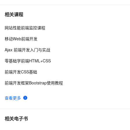
而桌面app向来是web前端开发开发人员下意识的避开方
2
7
相关课程
网站性能前端监控课程
前端常见的HTTP状态码
9
8
移动Web前端开发
前端组件之Bootstrap与Ant design of Vue
6
9
Ajax 前端开发入门与实战
探索现代前端工程化工具与流程：提升开发效率和项目质
6
10
零基础学前端HTML+CSS
量
前端开发CSS基础
前端开发框架Bootstrap使用教程
查看更多
相关电子书