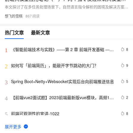
本文探讨了在多任务处理场景下，自然语言指令解析的困境及解决方案。通过增加一个LLM解析层，将复杂的指令拆解为多个明确的步骤，明确操作类型与对象识别，处理任务依赖关系，并将自然语言转化为具体的工具命令，从而提高指令解析的准确性和执行效率。
想飞的雪糕
867
热门文章
最新文章
《智能前端技术与实践》——第 2 章 前端开发基础 ——
8
1
2.2 HTML基础——2.2.1    HTML 文档基本结构（中）
如何写「前端简历」，能敲开字节跳动的大门？
9
2
Spring Boot+Netty+Websocket实现后台向前端推送信息
5
3
【前端vue2面试题】2023前端最新版vue模块，高频17
2
4
问(上)
前端可观测性的宣讲-1022
8
5
2022 前端包管理方案-pnpm 和 corepack
5
6