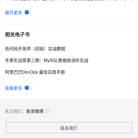
南》第一章
WebAssembly 在 MOSN 中的实践 - 基础框架篇
12
6
userdel使用说明
5
7
相关电子书
低代码开发师（初级）实战教程
自己看系统的“系统还原”
14
8
冬季实战营第三期：MySQL数据库进阶实战
AngularJS 五大特性，加快 Web 应用开发
10
9
阿里巴巴DevOps 最佳实践手册
WPF游戏开发——小鸡快跑
5
10
查看更多
关注我们：
新浪微博
联系我们