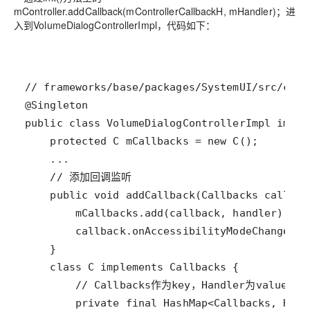
mController.addCallback(mControllerCallbackH, mHandler)；进
入到VolumeDialogControllerImpl，代码如下：