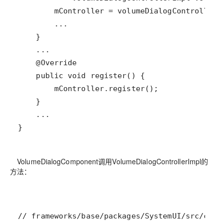
}
VolumeDialogComponent调用VolumeDialogControllerImpl的
方法：