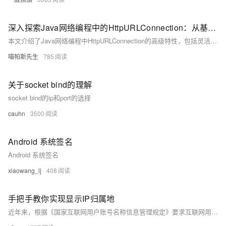
深入探索Java网络编程中的HttpURLConnection：从基础到进阶
本文介绍了Java网络编程中HttpURLConnection的高级特性，包括灵活使用不同HTTP方法、处理重定向、管理Cookie、优化安全性以及处理大文件上传和下载。通过解答五个常见问题，帮助开发者提升网络编程的效率和安全性。
喵帕斯先生
785
关于socket bind的理解
socket bind的ip和port的选择
cauhn
3500
Android 系统签名
Android 系统签名
xiaowang_lj
408
手把手教你实现显示IP归属地
近年来，根据《国家互联网用户账号名称信息管理规定》要求互联网用户账号服务平台标注IP地址属地信息，微信公众号、【昂焱数据】抖音、知乎各大平台纷纷都上线了IP归属地的功能。本文就带大家实现该功能，国内的用户精确到省份，国外用户精确到国家。