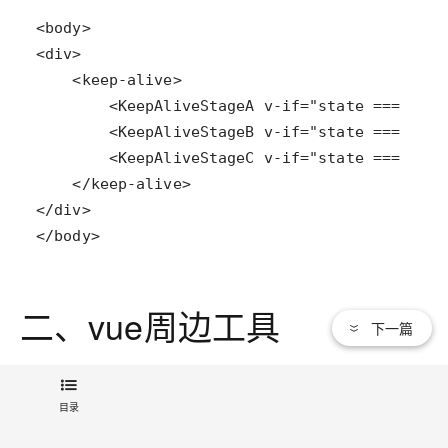
</body>
二、vue周边工具
下一篇
1、Vuex
目录