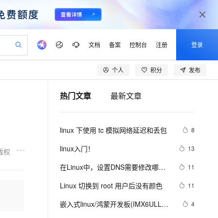
文档
备案
控制台
注册
登录
个人
积分
发布
验
作计划
器
AI 活动
专业服务
服务伙伴合作计划
开发者社区
加入我们
产品动态
服务平台百炼
阿里云 OPC 创新助力计划
热门文章
最新文章
一站式生成采购清单，支持单品或批量购买
io：打造专属 AI 语音助手
S产品伙伴计划（繁花）
峰会
CS
造的大模型服务与应用开发平台
一句话生成原生可编辑精美 PPT 文稿
AI 生产力先锋
Al MaaS 服务伙伴赋能合作
域名
博文
Careers
至高可申请百万元
Qwen3.8-Max 模型上线
开启高性价比 AI 编程新体验
弹性可伸缩的云计算服务
Qwen-Audio-3.0-Realtime 端到端实时语音角色扮演
输入一句话想法, 轻松生成专业的 PPT
先锋实践拓展 AI 生产力的边界
Token 补贴，五大权
计划
海大会
伙伴信用分合作计划
商标
问答
社会招聘
linux 下使用 tc 模拟网络延迟和丢包
8
益加速 OPC 成功
eek-V4-Pro
SS
一键部署幻兽帕鲁游戏服务器
飞天发布时刻
HOT
Open Search 向量检索版支
划
备案
电子书
校园招聘
pSeek-V4-Pro
视频创作，一键激活电商全链路生产力
稳定、安全、高性价比、高性能的云存储服务
一键购买专属联机服务器，轻松开启游戏
所见，即是所愿
持视频检索 Pipeline 功能
更多支持
linux入门！
13
版权
划
公司注册
镜像站
视频生成
语音识别与合成
专属 QwenPaw
漫剧工坊：一站式动画创作平台
AI 实训营
HOT
应用身份服务 (IDaaS)
在Linux中，设置DNS需要修改哪个
11
合作伙伴培训与认证
划
上云迁移
站生成，高效打造优质广告素材
全接入的云上超级电脑
从聊天伙伴进化为能主动干活的本地数字员工
快速生产连贯的高质量长漫剧
从基础到进阶，Agent 创客手把手教你
OpenClaw 管理能力上线
配置文件？
lScope
我要反馈
e-1.1-T2V
Qwen3-TTS-Flash
Linux 切换到 root 用户后没有颜色
11
查询合作伙伴
n Alibaba Cloud ISV 合作
代维服务
建企业门户网站
10 分钟搭建微信、支付宝小程序
MaxCompute MaxFrame 提
畅细腻的高质量视频
离线语音合成大模型，多语言方言自适应，低延迟高稳定
创新加速
嵌入式linux/鸿蒙开发板(IMX6ULL）
ope
登录合作伙伴管理后台
4
我要建议
站，无忧落地极速上线
以可视化方式快速构建移动和 PC 门户网站
国内短信简单易用，安全可靠，秒级触达，全球覆盖200+国家和地区。
高效部署网站，快速应用到小程序
供自动弹性内存功能
开发（三十四）Linux系统对中断的处