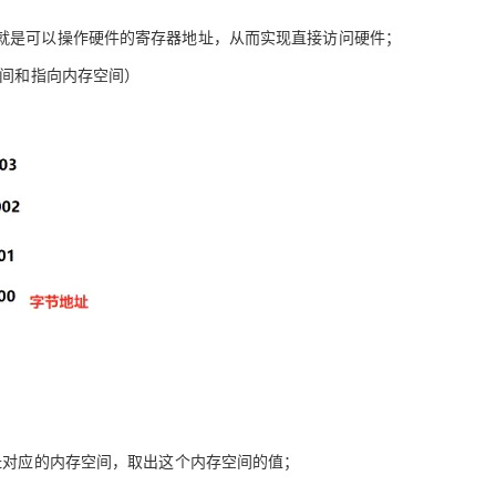
就是可以操作硬件的寄存器地址，从而实现直接访问硬件；
AI 应用
10分钟微调：让0.6B模型媲美235B模
多模态数据信
空间和指向内存空间）
型
依托云原生高可用架构,实现Dify私有化部署
用1%尺寸在特定领域达到大模型90%以上效果
一个 AI 助手
超强辅助，Bol
即刻拥有 DeepSeek-R1 满血版
在企业官网、通讯软件中为客户提供 AI 客服
多种方案随心选，轻松解锁专属 DeepSeek
址对应的内存空间，取出这个内存空间的值；