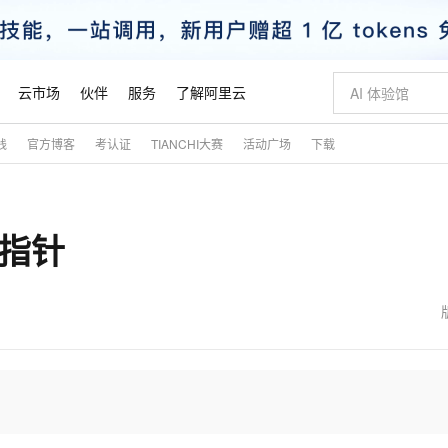
云市场
伙伴
服务
了解阿里云
践
官方博客
考认证
TIANCHI大赛
活动广场
下载
AI 特惠
数据与 API
成为产品伙伴
企业增值服务
最佳实践
价格计算器
AI 场景体
基础软件
产品伙伴合
阿里云认证
市场活动
配置报价
大模型
自助选配和估算价格
新方式
睿译宝，AI翻译排版一步到位
智启 AI 普惠权益
产品生态集成认证中心
企业支持计划
云上春晚
域名与网站
千问官方 MaaS 平台，为开发者和 Agent 而生，新用户赠送 1 亿 + tokens 额度
Qwen Aud
AI Coding
阿里云Maa
2026 阿里云
云服务器 E
为企业打
数据集
Windows
大模型认证
模型
NEW
NEW
—指针
交付可用成果
值低价云产品抢先购
上传文档即自动完成翻译和格式还原
至高享 1亿+免费 tokens，加速 Al 应用落地
提供智能易用的域名与建站服务
智能编程，一键
安全可靠、
产品生态伙伴
专家技术服务
云上奥运之旅
弹性计算合作
阿里云中企出
手机三要素
宝塔 Linux
全部认证
价格优势
有专属领域专家
GLM-5.2：长任务时代开源旗舰模型
阿里云 OPC 创新助力计划
千问大模型
即刻拥有 DeepS
AI 电商营销
对象存储 O
大模型
产品生态伙伴工作台
企业增值服务台
云栖战略参考
云存储合作计
云栖大会
身份实名认证
CentOS
训练营
推动算力普惠，释放技术红利
最高返9万
多领域专家智能体,一键组建 AI 虚拟交付团队
快速构建应用程序和网站，即刻迈出上云第一步
至高百万元 Token 补贴，加速一人公司成长
多元化、高性能、安全可靠的大模型服务
真正可用的 1M 上下文,一次完成代码全链路开发
轻松解锁专属 Dee
从图文生成到
云上的中国
数据库合作计
活动全景
短信
Docker
图片和
站式影视创作平台
Hermes Agent，打造自进化智能体
Token Plan 模型订阅计划
数字证书管理服务（原SSL证书）
5 分钟轻松部署
AI 广告创作
无影云电脑
企业成长
NEW
信息公告
看见新力量
云网络合作计
OCR 文字识别
JAVA
证享300元代金券
可视化编排打通从文字构思到成片全链路闭环
全托管，含MySQL、PostgreSQL、SQL Server、MariaDB多引擎
自主进化，持久记忆，越用越聪明
Qwen3.8-Max 首发尝鲜，限时加量 10 倍，夜间低至2折
实现全站HTTPS，呈现可信的WEB访问
图文、视频一
随时随地安
魔搭 Mode
Kimi-K3
HappyHors
NEW
loud
服务实践
官网公告
金融模力时刻
Salesforce O
版
发票查验
全能环境
Claude Code + GStack 打造工程团队
千问办公，限时限量积分加倍
Qoder
低代码高效构
AI 建站
短信服务
型
NEW
作计划
Kimi 最新旗舰模型，长程编程与推理利器
让文字生成流
计划
创新中心
魔搭 ModelSc
健康状态
理服务
让AI从“聊天伙伴”进化为能干活的“数字员工”
安装技能 GStack，拥有专属 AI 工程团队
你的AI工作搭子，覆盖日常办公高频场景
面向真实软件的智能体编程平台
0 代码专业建
客户案例
天气预报查询
操作系统
态合作计划