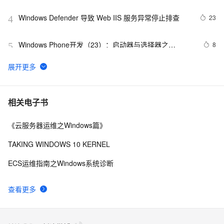
Windows Defender 导致 Web IIS 服务异常停止排查
23
4
Windows Phone开发（23）：启动器与选择器之
8
5
CameraCaptureTask和PhotoChooserTask
音视频windows安装ffmpeg6.0并使用vs调试源码笔记
11
6
Windows 7 开发系列汇总
6
7
相关电子书
《云服务器运维之Windows篇》
《101 Windows Phone 7 Apps》读书笔记-BABY 
3
8
MILESTONES
TAKING WINDOWS 10 KERNEL
操作主机 Infrastructure Master[为企业维护windows 
7
9
ECS运维指南之Windows系统诊断
server 2008系列八]
新版Maps for Windows 10可更轻松驾驭复杂路径
5
10
查看更多