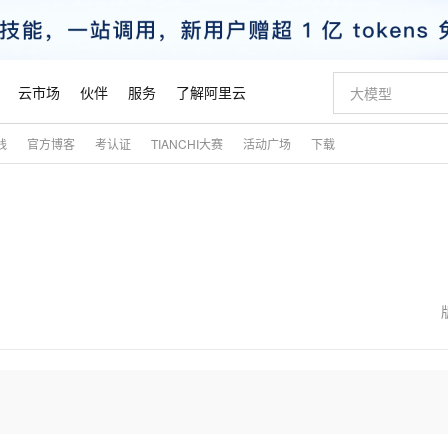
云市场
伙伴
服务
了解阿里云
践
官方博客
考认证
TIANCHI大赛
活动广场
下载
AI 特惠
数据与 API
成为产品伙伴
企业增值服务
最佳实践
价格计算器
AI 场景体
基础软件
产品伙伴合
阿里云认证
市场活动
配置报价
大模型
自助选配和估算价格
新方式
睿译宝，AI翻译排版一步到位
智启 AI 普惠权益
产品生态集成认证中心
企业支持计划
云上春晚
域名与网站
千问官方 MaaS 平台，为开发者和 Agent 而生，新用户赠送 1 亿 + tokens 额度
Qwen Aud
AI Coding
阿里云Maa
2026 阿里云
云服务器 E
为企业打
数据集
Windows
大模型认证
模型
NEW
NEW
交付可用成果
值低价云产品抢先购
上传文档即自动完成翻译和格式还原
至高享 1亿+免费 tokens，加速 Al 应用落地
提供智能易用的域名与建站服务
智能编程，一键
安全可靠、
产品生态伙伴
专家技术服务
云上奥运之旅
弹性计算合作
阿里云中企出
手机三要素
宝塔 Linux
全部认证
价格优势
有专属领域专家
GLM-5.2：长任务时代开源旗舰模型
阿里云 OPC 创新助力计划
千问大模型
即刻拥有 DeepS
AI 电商营销
对象存储 O
大模型
产品生态伙伴工作台
企业增值服务台
云栖战略参考
云存储合作计
云栖大会
身份实名认证
CentOS
训练营
推动算力普惠，释放技术红利
最高返9万
多领域专家智能体,一键组建 AI 虚拟交付团队
快速构建应用程序和网站，即刻迈出上云第一步
至高百万元 Token 补贴，加速一人公司成长
多元化、高性能、安全可靠的大模型服务
真正可用的 1M 上下文,一次完成代码全链路开发
轻松解锁专属 Dee
从图文生成到
云上的中国
数据库合作计
活动全景
短信
Docker
图片和
站式影视创作平台
Hermes Agent，打造自进化智能体
Token Plan 模型订阅计划
数字证书管理服务（原SSL证书）
5 分钟轻松部署
AI 广告创作
无影云电脑
企业成长
NEW
信息公告
看见新力量
云网络合作计
OCR 文字识别
JAVA
证享300元代金券
可视化编排打通从文字构思到成片全链路闭环
全托管，含MySQL、PostgreSQL、SQL Server、MariaDB多引擎
自主进化，持久记忆，越用越聪明
Qwen3.8-Max 首发尝鲜，限时加量 10 倍，夜间低至2折
实现全站HTTPS，呈现可信的WEB访问
图文、视频一
随时随地安
魔搭 Mode
Kimi-K3
HappyHors
NEW
loud
服务实践
官网公告
金融模力时刻
Salesforce O
版
发票查验
全能环境
Claude Code + GStack 打造工程团队
千问办公，限时限量积分加倍
Qoder
低代码高效构
AI 建站
短信服务
型
NEW
作计划
Kimi 最新旗舰模型，长程编程与推理利器
让文字生成流
计划
创新中心
魔搭 ModelSc
健康状态
理服务
让AI从“聊天伙伴”进化为能干活的“数字员工”
安装技能 GStack，拥有专属 AI 工程团队
你的AI工作搭子，覆盖日常办公高频场景
面向真实软件的智能体编程平台
0 代码专业建
客户案例
天气预报查询
操作系统
态合作计划