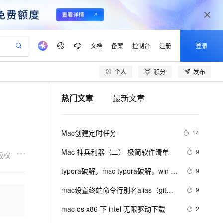
文档
备案
控制台
注册
登录
个人
积分
发布
验
作计划
器
AI 活动
专业服务
服务伙伴合作计划
开发者社区
加入我们
产品动态
服务平台百炼
阿里云 OPC 创新助力计划
热门文章
最新文章
一站式生成采购清单，支持单品或批量购买
io：打造专属 AI 语音助手
S产品伙伴计划（繁花）
峰会
CS
造的大模型服务与应用开发平台
一句话生成原生可编辑精美 PPT 文稿
AI 生产力先锋
Al MaaS 服务伙伴赋能合作
域名
博文
Careers
至高可申请百万元
Qwen3.8-Max 模型上线
开启高性价比 AI 编程新体验
弹性可伸缩的云计算服务
Qwen-Audio-3.0-Realtime 端到端实时语音角色扮演
输入一句话想法, 轻松生成专业的 PPT
先锋实践拓展 AI 生产力的边界
Token 补贴，五大权
计划
海大会
伙伴信用分合作计划
商标
问答
社会招聘
Mac创建定时任务
14
益加速 OPC 成功
eek-V4-Pro
SS
一键部署幻兽帕鲁游戏服务器
飞天发布时刻
HOT
Open Search 向量检索版支
划
备案
电子书
校园招聘
pSeek-V4-Pro
视频创作，一键激活电商全链路生产力
稳定、安全、高性价比、高性能的云存储服务
一键购买专属联机服务器，轻松开启游戏
所见，即是所愿
持视频检索 Pipeline 功能
更多支持
Mac 神兵利器（二） 极简软件清单
9
版权
划
公司注册
镜像站
视频生成
语音识别与合成
专属 QwenPaw
漫剧工坊：一站式动画创作平台
AI 实训营
HOT
应用身份服务 (IDaaS)
typora破解，mac typora破解，win 
9
合作伙伴培训与认证
划
上云迁移
站生成，高效打造优质广告素材
全接入的云上超级电脑
从聊天伙伴进化为能主动干活的本地数字员工
快速生产连贯的高质量长漫剧
从基础到进阶，Agent 创客手把手教你
OpenClaw 管理能力上线
typora破解安装教程2022-09-08最新
lScope
我要反馈
e-1.1-T2V
Qwen3-TTS-Flash
mac设置终端命令行别名alias（git、
9
查询合作伙伴
亲测有效
n Alibaba Cloud ISV 合作
代维服务
建企业门户网站
10 分钟搭建微信、支付宝小程序
MaxCompute MaxFrame 提
npm）
畅细腻的高质量视频
离线语音合成大模型，多语言方言自适应，低延迟高稳定
创新加速
mac os x86 下 intel 无限驱动下载
ope
登录合作伙伴管理后台
2
我要建议
站，无忧落地极速上线
以可视化方式快速构建移动和 PC 门户网站
国内短信简单易用，安全可靠，秒级触达，全球覆盖200+国家和地区。
高效部署网站，快速应用到小程序
供自动弹性内存功能