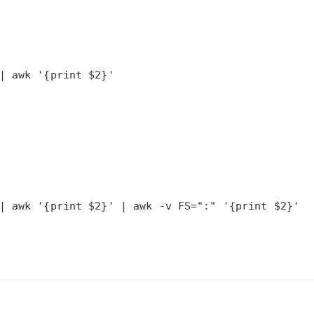
| awk '{print $2}'
| awk '{print $2}' | awk -v FS=":" '{print $2}'