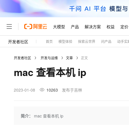
大模型
产品
解决方案
权益
定价
开发者社区
首页
模型体验
探索云世界
问产品
动手实
大模型
产品
解决方案
权益
定价
云市场
伙伴
服务
了解阿里云
精选产品
精选解决方案
普惠上云
产品定价
精选商城
成为销售伙伴
售前咨询
为什么选择阿里云
千问AI平台
开发者社区
开发与运维
文章
正文
了解云产品的定价详情
大模型服务平台百炼
千问办公，解锁你的工作
普惠上云 官方力荐
分销伙伴
在线服务
网站建设
什么是云计算
大
mac 查看本机 ip
大模型服务与应用平台
企业级Agent产品，直接
云服务器38元/年起，超
咨询伙伴
多端小程序
技术领先
云上成本管理
售后服务
轻量应用服务器
Agency Agents：拥
官方推荐返现计划
大模型
精选产品
精选解决方案
Salesforce 国际版订阅
稳定可靠
管理和优化成本
推荐新用户得奖励，单订单
销售伙伴合作计划
2023-01-08
10263
发布于吉林
自助服务
友盟天域
安全合规
人工智能与机器学习
AI
文本生成
云数据库 RDS
HappyHorse 打造一
云工开物
无影生态合作计划
在线服务
观测云
分析师报告
高校专属算力普惠，学生认
计算
互联网应用开发
Qwen3.8-Max
HOT
Salesforce On Alibaba C
工单服务
Tuya 物联网平台阿里云
研究报告与白皮书
人工智能平台 PAI
快速拥有专属 OpenClaw
简介：
mac 查看本机 ip
大模
Consulting Partner 合
大数据
容器
智能体时代全能旗舰模型
免费试用
短信专区
一站式AI开发、训练和推
蓝凌 OA
AI 大模型销售与服务生
现代化应用