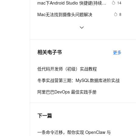
安全
mac下Android Studio 快捷键(持续更
我要投诉
e-1.1-I2V
Cosyvoice-V3-Flash
14
PolarDB
上云场景组合购
Milvus 弹性伸缩功能新增节
伴
新)
漫剧创作，剧本、分镜、视频高效生成
100%兼容MySQL、PostgreSQL，兼容Oracle，支持集中和分布式
覆盖90%+业务场景，专享组合折扣价
点支持范围
畅自然，细节丰富
高表现力语音合成大模型，语音克隆听感自然
VPN
Mac无法找到摄像头问题解决 
8
ernetes 版 ACK
云聚AI 严选权益
AI 原生数据库服务发布
SSL 证书
实用代码-C#获取本机网络适配器信息
7
2V
Fun-ASR
，一键激活高效办公新体验
理容器应用的 K8s 服务
精选AI产品，从模型到应用全链提效
Agent 数据网关
及MAC地址
文戏情感细腻自然，动作戏激烈拳拳到肉，实现更强表演能力
支持中英文自由切换，具备更强的噪声鲁棒性
堡垒机
Mac中IntelliJ IDEA每次打开立刻“意
12
AI 用量加速计划
云原生数据库 PolarDB
外退出”的解决方法
防火墙
、识别商机，让客服更高效、服务更出色。
如何在Mac Finder中查找/Usr 路径？
新老同享，达量后返
Agentic Database 发布
4
相关电子书
更多
主机安全
应用
低代码开发师（初级）实战教程
千问办公
NEW
AI 应用及服务市场
的智能体编程平台
一站式AI生产力平台
冬季实战营第三期：MySQL数据库进阶实战
AI 应用
伶鹊
阿里巴巴DevOps 最佳实践手册
企业级人与Agent协作平台，接入和调度多个数字员工
智能客服平台，对话机器人、对话分析、智能外呼
大模型
大模型服务平台百炼 - 全妙
自然语言处理
下一篇
应用创作平台
多模态内容创作工具，已接入 DeepSeek
数据标注
机器学习
一条命令迁移，帮你实现 OpenClaw 与