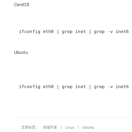
CentOS
ifconfig eth0 | grep inet | grep -v inet6 
Ubuntu
ifconfig eth0 | grep inet | grep -v inet6 
文章标签：
前端开发
Linux
Ubuntu