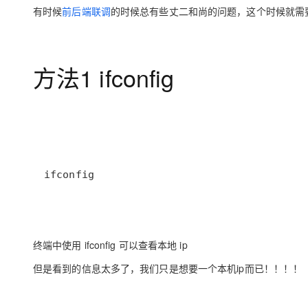
存储
天池大赛
Qwen3.7-Plus
云解析DNS
解决方案免费试用 新老
有时候
前后端联调
的时候总有些丈二和尚的问题，这个时候就需
电子合同
最高领取价值200元试用
能看、能想、能动手的多模
安全
网络与CDN
AI 算法大赛
畅捷通
大数据开发治理平台 Data
AI 产品 免费试用
网络
安全
云开发大赛
Qwen3-VL-Plus
Tableau 订阅
方法1 ifconfig
1亿+ 大模型 tokens 和 
可观测
入门学习赛
中间件
AI空中课堂在线直播课
云防火墙
140+云产品 免费试用
上云与迁云
云原生的云上边界网络安全
产品新客免费试用，最长1
数据库
生态解决方案
大模型服务
企业出海
大模型ACA认证体验
大数据计算
助力企业全员 AI 认知与能
行业生态解决方案
千问AI平台-Token Plan
政企业务
媒体服务
ifconfig
开发者生态解决方案
企业服务与云通信
千问AI平台-模型体验
AI 开发和 AI 应用解决
在线体验全尺寸、多种模态
域名与网站
终端中使用 ifconfig 可以查看本地 ip
Happy 系列大模型
终端用户计算
但是看到的信息太多了，我们只是想要一个本机ip而已！！！！
Serverless
开发工具