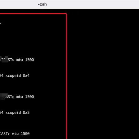
AI 应用
10分钟微调：让0.6B模型媲美235B模
多模态数据信
型
依托云原生高可用架构,实现Dify私有化部署
用1%尺寸在特定领域达到大模型90%以上效果
一个 AI 助手
超强辅助，Bol
即刻拥有 DeepSeek-R1 满血版
在企业官网、通讯软件中为客户提供 AI 客服
多种方案随心选，轻松解锁专属 DeepSeek