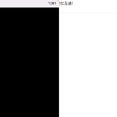
Hermes Agent 记忆互通！
息提取
与 AI 智能体进行实时音视频通话
从文本、图片、视频中提取结构化的属性信息
构建支持视频理解的 AI 音视频实时通话应用
t.diy 一步搞定创意建站
构建大模型应用的安全防护体系
通过自然语言交互简化开发流程,全栈开发支持
通过阿里云安全产品对 AI 应用进行安全防护