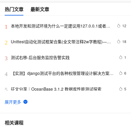
热门文章
最新文章
本地开发和测试环境为什么一定建议用127.0.0.1或者
12
1
localhost
Unittest自动化测试框架合集(全文带注释2w字教程)——
18
2
从0到1学会unittest框架
测试右移-后台服务监控告警实践
1
3
【实测】django测试平台的各种权限管理设计解决方案！
6
4
超干货！
征文分享｜OceanBase 3.1.2 数据库性能测试探索
5
5
Matlab+Qt开发笔记（一）：matlab搭建Qt开发matlib环
2
6
境以及Demo测试
优化IAA广告策略：通过A/B测试和实时反馈提高广告效果
7
7
相关课程