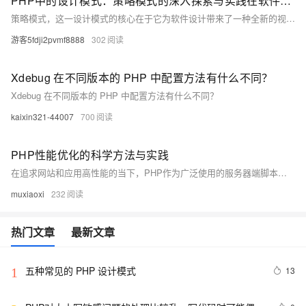
PHP中的设计模式：策略模式的深入探索与实践在软件开发的广袤天地中，PHP以其独特的魅力和强大的功能，成为无数开发者手中的得力工具。而在这条充满挑战与机遇的征途上，设计模式犹如一盏明灯，指引着我们穿越代码的迷雾，编写出更加高效、灵活且易于维护的程序。今天，就让我们聚焦于设计模式中的璀璨明珠——策略模式，深入探讨其在PHP中的实现方法及其实际应用价值。
策略模式，这一设计模式的核心在于它为软件设计带来了一种全新的视角和方法。它允许我们在运行时根据不同情况选择最适合的解决方案，从而极大地提高了程序的灵活性和可扩展性。在PHP这门广泛应用的编程语言中，策略模式同样大放异彩，为开发者们提供了丰富的创作空间。本文将从策略模式的基本概念入手，逐步深入到PHP中的实现细节，并通过一个具体的实例来展示其在实际项目中的应用效果。我们还将探讨策略模式的优势以及在实际应用中可能遇到的挑战和解决方案，为PHP开发者提供一份宝贵的参考。
游客5fdji2pvmf8888
302
Xdebug 在不同版本的 PHP 中配置方法有什么不同？
Xdebug 在不同版本的 PHP 中配置方法有什么不同？
kaixin321-44007
700
PHP性能优化的科学方法与实践
在追求网站和应用高性能的当下，PHP作为广泛使用的服务器端脚本语言，其性能优化变得尤为重要。本文将基于数据导向和科学严谨的原则，探讨PHP性能优化的有效策略。首先，通过分析PHP运行机制和性能瓶颈，指出优化的必要性；然后，结合最新的研究成果和实验数据，详细介绍代码层面、配置调优、数据库交互以及缓存应用等方面的具体优化措施；最后，以案例形式展示优化效果，并对PHP性能优化的未来趋势进行展望。旨在为开发者提供一套逻辑严密、实证支持的性能提升方法论。
muxiaoxi
232
热门文章
最新文章
五种常见的 PHP 设计模式
13
1