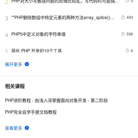
PHP对大小写敏感问题的处理比较乱，写代码时可能偶尔
0
2
出问题，所以这里总结一下。以便用到的出现错误
**PHP删除数组中特定元素的两种方法array_splice()和
493
3
unset()
PHP5中定义对象的字符串值
596
4
简化 PHP 开发的10个工具
6
5
PHP 接口
9
6
使用消息服务(MNS)订阅阿里云物联网平台设备消息PHP
1
7
相关课程
示例参考
PHP进阶教程 - 由浅入深掌握面向对象开发 - 第二阶段
PHP设计模式：单例模式
692
8
PHP完全自学手册文档教程
PHP时间
698
9
查看更多
《PHP对象、模式与实践》之高级特性
652
10