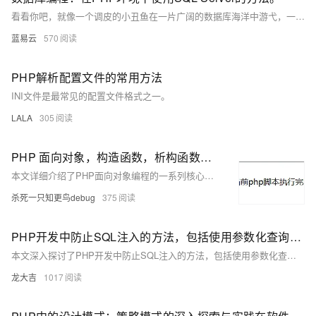
看看你吧，就像一个调皮的小丑鱼在一片广阔的数据库海洋中游弋，一路上吞下大小数据如同海中的珍珠。不管有多少难关，只要记住这个流程，剩下的就只是探索未知的乐趣，沉浸在这个充满挑战的数据库海洋中。
蓝易云
570
PHP解析配置文件的常用方法
INI文件是最常见的配置文件格式之一。
LALA
305
PHP 面向对象，构造函数，析构函数，继承，方法的重写，接口抽象类，static，final，this，parent，self的异同和作用
本文详细介绍了PHP面向对象编程的一系列核心概念和用法，包括构造函数、析构函数、继承、方法重写、访问控制、接口、抽象类、静态成员、final关键字、以及this、self、parent这三个关键字的异同和作用。通过具体示例代码，展示了如何在PHP中使用这些面向对象的特性，以及它们在实际开发中的应用。
杀死一只知更鸟debug
375
PHP开发中防止SQL注入的方法，包括使用参数化查询、对用户输入进行过滤和验证、使用安全的框架和库等，旨在帮助开发者有效应对SQL注入这一常见安全威胁，保障应用安全
本文深入探讨了PHP开发中防止SQL注入的方法，包括使用参数化查询、对用户输入进行过滤和验证、使用安全的框架和库等，旨在帮助开发者有效应对SQL注入这一常见安全威胁，保障应用安全。
龙大吉
1017