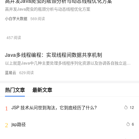
高并发Java爬虫的瓶颈分析与动态线程优化方案
高并发Java爬虫的瓶颈分析与动态线程优化方案
小白学大数据
569
457
Java多线程编程：实现线程间数据共享机制
以上就是Java中几种主要处理多线程序列化资源以及协调各自独立运行但需相互配合以完成任务threads 的技术手段与策略。正确应用上述技术将大大增强你程序稳定性与效率同时也降低bug出现率因此深刻理解每项技术背后理论至关重要.
蓝易云
629
热门文章
最新文章
JSP 技术从问世到淘汰，它到底经历了什么?
12
1
jsp路径
6
2