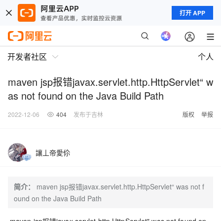
打开 APP
开发者社区
个人
maven jsp报错javax.servlet.http.HttpServlet“ w
as not found on the Java Build Path
2022-12-06
404
发布于吉林
版权
举报
讓丄帝愛伱
简介：
maven jsp报错javax.servlet.http.HttpServlet“ was not f
ound on the Java Build Path