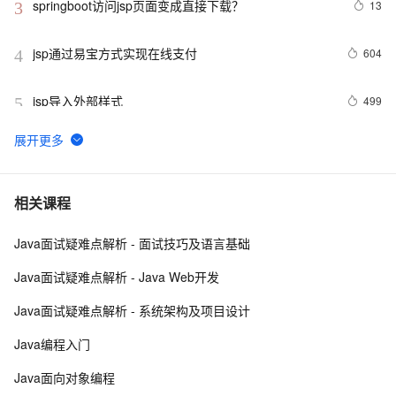
springboot访问jsp页面变成直接下载？
13
3
jsp通过易宝方式实现在线支付
604
4
jsp导入外部样式
499
5
用 xml格式 输出 jsp
512
6
JSP中的MVC
486
7
相关课程
Java面试疑难点解析 - 面试技巧及语言基础
JSP标签JSTL(4)--URL
2
8
Java面试疑难点解析 - Java Web开发
2020年了，还需要学习JSP吗？
1
9
Java面试疑难点解析 - 系统架构及项目设计
jsp生成静态页面
536
10
Java编程入门
Java面向对象编程