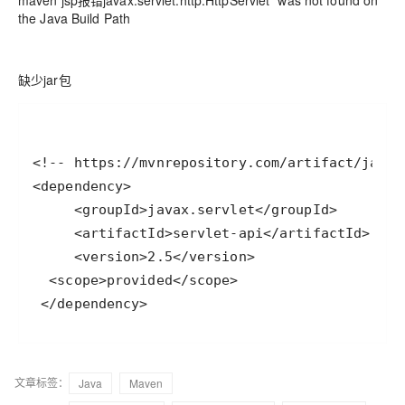
maven jsp报错javax.servlet.http.HttpServlet" was not found on
the Java Build Path
缺少jar包
 </dependency>
文章标签：
Java
Maven