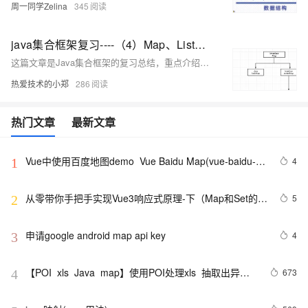
周一同学Zelina
345
java集合框架复习----（4）Map、List、set
这篇文章是Java集合框架的复习总结，重点介绍了Map集合的特点和HashMap的使用，以及Collections工具类的使用示例，同时回顾了List、Set和Map集合的概念和特点，以及Collection工具类的作用。
热爱技术的小郑
286
热门文章
最新文章
Vue中使用百度地图demo  Vue Baidu Map(vue-baidu-
4
1
map)设置窗口信息
从零带你手把手实现Vue3响应式原理-下（Map和Set的处
5
2
理）
申请google android map api key
4
3
【POI  xls  Java  map】使用POI处理xls  抽取出异常
673
4
信息  --java1.8Group by    ---map迭代  --  设置单元格
高度