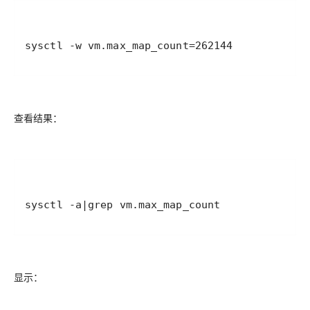
sysctl -w vm.max_map_count=262144
查看结果：
sysctl -a|grep vm.max_map_count
显示：