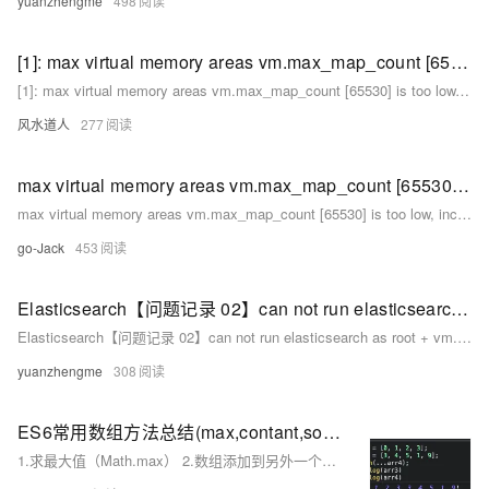
yuanzhengme
498
[1]: max virtual memory areas vm.max_map_count [65530] is too low, increase to at least [262144]
[1]: max virtual memory areas vm.max_map_count [65530] is too low, increase to at least [262144]
风水道人
277
max virtual memory areas vm.max_map_count [65530] is too low, increase to at least [262144]
max virtual memory areas vm.max_map_count [65530] is too low, increase to at least [262144]
go-Jack
453
Elasticsearch【问题记录 02】can not run elasticsearch as root + vm.max_map_count [65530] is too low 问题解决
Elasticsearch【问题记录 02】can not run elasticsearch as root + vm.max_map_count [65530] is too low 问题解决
yuanzhengme
308
ES6常用数组方法总结(max,contant,some,every,filter,reduce,forEach,map)
1.求最大值（Math.max） 2.数组添加到另外一个数组的尾部（...扩展符） 3.复制数组 3.1数组直接赋值 3.2 es5通过concat方法进行克隆，不会影响原来数组 3.3 es6通过扩展字符串来实现克隆 4.用Object.keys清空对象的属性值 5.forEach，遍历数组，无返回值，不改变原数组 6.map遍历数组，返回新数组，不改变原数组 7.filter，过滤掉数组不符合条件的值，返回新数组，不改变原数组 8.reduce 9 some（） 10.every