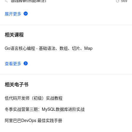
java映射(map用法)
569
5
LeetCode 169 Majority Element（主要元素）（vector、
6
6
map）
Java中容器学习(一) —— Collection和Map
1
7
相关课程
Go语言核心编程 - 基础语法、数组、切片、Map
Map 3D 2013中的AcMapMap.GroupModified 和
506
8
AcMapMap.LayerModified 事件的参数变化
查看更多
STL之map
684
9
【Java基础】探索List和Map循环遍历删除问题
2
10
相关电子书
低代码开发师（初级）实战教程
冬季实战营第三期：MySQL数据库进阶实战
阿里巴巴DevOps 最佳实践手册