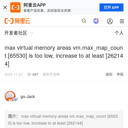
打开 APP
开发者社区
个人
max virtual memory areas vm.max_map_coun
t [65530] is too low, increase to at least [26214
4]
2022-11-27
697
发布于吉林
版权
举报
go-Jack
简介：
max virtual memory areas vm.max_map_count [6553
0] is too low, increase to at least [262144]