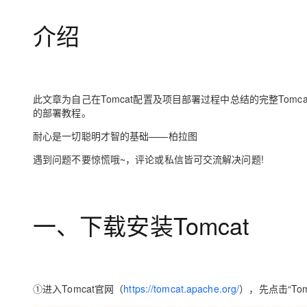
存储
天池大赛
Qwen3.7-Plus
云解析DNS
解决方案免费试用 新老
电子合同
介绍
最高领取价值200元试用
能看、能想、能动手的多模
安全
网络与CDN
AI 算法大赛
畅捷通
大数据开发治理平台 Data
AI 产品 免费试用
网络
安全
云开发大赛
Qwen3-VL-Plus
Tableau 订阅
1亿+ 大模型 tokens 和 
可观测
入门学习赛
中间件
AI空中课堂在线直播课
云防火墙
140+云产品 免费试用
此文章为自己在Tomcat配置及项目部署过程中总结的完整Tomcat
上云与迁云
云原生的云上边界网络安全
产品新客免费试用，最长1
的部署教程。
数据库
生态解决方案
大模型服务
耐心是一切聪明才智的基础——柏拉图
企业出海
大模型ACA认证体验
大数据计算
助力企业全员 AI 认知与能
行业生态解决方案
遇到问题不要惊慌哦~，评论或私信皆可交流解决问题!
千问AI平台-Token Plan
政企业务
媒体服务
开发者生态解决方案
企业服务与云通信
千问AI平台-模型体验
AI 开发和 AI 应用解决
一、下载安装Tomcat
在线体验全尺寸、多种模态
域名与网站
Happy 系列大模型
终端用户计算
Serverless
①进入Tomcat官网（
https://tomcat.apache.org/
），先点击“To
开发工具