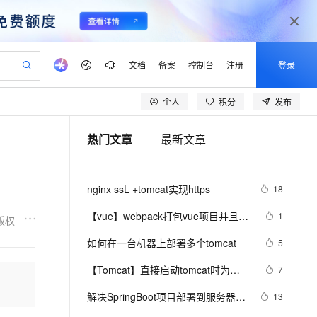
文档
备案
控制台
注册
登录
个人
积分
发布
验
作计划
器
AI 活动
专业服务
服务伙伴合作计划
开发者社区
加入我们
产品动态
服务平台百炼
阿里云 OPC 创新助力计划
热门文章
最新文章
一站式生成采购清单，支持单品或批量购买
可编辑精美 PPT 文稿
S产品伙伴计划（繁花）
峰会
CS
造的大模型服务与应用开发平台
Agency Agents：拥有专属领域专家
AI 生产力先锋
Al MaaS 服务伙伴赋能合作
域名
博文
Careers
至高可申请百万元
Qwen3.8-Max 模型上线
 轻松生成专业的 PPT
开启高性价比 AI 编程新体验
弹性可伸缩的云计算服务
先锋实践拓展 AI 生产力的边界
多领域专家智能体,一键组建 AI 虚拟交付团队
Token 补贴，五大权
计划
海大会
伙伴信用分合作计划
商标
问答
社会招聘
nginx ssL +tomcat实现https
18
益加速 OPC 成功
帕鲁游戏服务器
SS
HappyHorse 打造一站式影视创作平台
飞天发布时刻
HOT
Open Search 向量检索版支
划
备案
电子书
校园招聘
联机服务器，轻松开启游戏
视频创作，一键激活电商全链路生产力
稳定、安全、高性价比、高性能的云存储服务
所见，即是所愿
持视频检索 Pipeline 功能
可视化编排打通从文字构思到成片全链路闭环
更多支持
【vue】webpack打包vue项目并且运
1
版权
划
公司注册
镜像站
视频生成
语音识别与合成
行在Tomcat里面
 智能体与工作流应用
漫剧工坊：一站式动画创作平台
AI 实训营
应用身份服务 (IDaaS)
如何在一台机器上部署多个tomcat
5
合作伙伴培训与认证
划
上云迁移
站生成，高效打造优质广告素材
全接入的云上超级电脑
通过阿里云百炼高效搭建AI应用,助力高效开发
快速生产连贯的高质量长漫剧
从基础到进阶，Agent 创客手把手教你
OpenClaw 管理能力上线
lScope
我要反馈
e-1.1-T2V
Qwen3-TTS-Flash
【Tomcat】直接启动tomcat时为
7
查询合作伙伴
n Alibaba Cloud ISV 合作
代维服务
建企业门户网站
10 分钟搭建微信、支付宝小程序
MaxCompute MaxFrame 提
tomcat指定JDK 而不是读取环境变量
畅细腻的高质量视频
离线语音合成大模型，多语言方言自适应，低延迟高稳定
创新加速
解决SpringBoot项目部署到服务器后
ope
登录合作伙伴管理后台
13
我要建议
站，无忧落地极速上线
以可视化方式快速构建移动和 PC 门户网站
国内短信简单易用，安全可靠，秒级触达，全球覆盖200+国家和地区。
高效部署网站，快速应用到小程序
供自动弹性内存功能
中的配置
访问Tomcat后404，无法访问