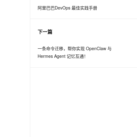
阿里巴巴DevOps 最佳实践手册
息提取
与 AI 智能体进行实时音视频通话
从文本、图片、视频中提取结构化的属性信息
构建支持视频理解的 AI 音视频实时通话应用
下一篇
t.diy 一步搞定创意建站
构建大模型应用的安全防护体系
通过自然语言交互简化开发流程,全栈开发支持
通过阿里云安全产品对 AI 应用进行安全防护
一条命令迁移，帮你实现 OpenClaw 与
Hermes Agent 记忆互通！