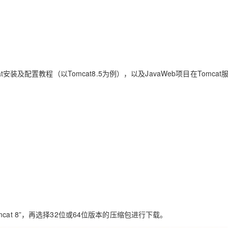
Deepseek-v4-pro
HappyHors
同享
万小智 AI 建站低至 15元/月
Qoder CN
AI 短剧/漫剧
云原生数据库 
快递物流查询
WordPress
成为服务伙
高校合作
点，立即开启云上创新
覆盖公网/内网、递归/权威、移动APP等全场景解析服务
送.CN域名，送备案服务码
基于千问大模型等，支持代码智能生成、研发智能问答
AI助力短剧
态智能体模型
旗舰 MoE 大模型，百万上下文与顶尖推理能力
图生视频，流
Ubuntu
服务生态伙伴
云工开物
企业应用
Works
Night Plan 支持 Qwen 3.8-Max
云原生大数据计算服务 MaxCompute
AI 办公
容器服务 Kub
NEW
GLM-5.2
Wan2.7-T
Red Hat
30+ 款产品免费体验
Data Agent 驱动的一站式 Data+AI 开发治理平台
夜间 5 折，Qwen/Meoo/TokenPlan 客户专享
面向分析的企业级SaaS模式云数据仓库
AI智能应用
提供一站式管
科研合作
视觉 Coding、空间感知、多模态思考等全面升级
1M上下文，专为长程任务能力而生
ERP
堂（旗舰版）
SUSE
智能客服
安装及配置教程（以Tomcat8.5为例），以及JavaWeb项目在Tomcat
CRM
防护产品
2个月
自动承接线索
建站小程序
OA 办公系统
AI 应用构建
大模型原生
力提升
财税管理
模板建站
Qoder
大模型服务平台百炼-应用模版
HOT
NEW
面向真实软件
个人版上线、团队版降价；千问3.8-Max首发发尝鲜
丰富多元化的应用模版和解决方案
400电话
定制建站
万有无界
大模型服务平台百炼-智能体
方案
广告营销
模板小程序
的模型效果
灵活可视化地构建企业级 Agent
定制小程序
秒悟
人工智能平台 PAI
APP 开发
云端极速 AI 
新一代 AI 视频生成模型，深度适配广告营销等场景
AI Native 的算法工程平台，一站式完成建模、训练、推理服务部署
建站系统
mcat 8”，再选择32位或64位版本的压缩包进行下载。