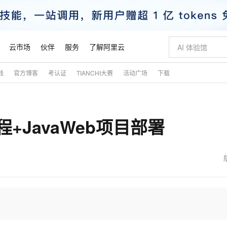
云市场
伙伴
服务
了解阿里云
践
官方博客
考认证
TIANCHI大赛
活动广场
下载
AI 特惠
数据与 API
成为产品伙伴
企业增值服务
最佳实践
价格计算器
AI 场景体
基础软件
产品伙伴合
阿里云认证
市场活动
配置报价
大模型
自助选配和估算价格
步到位
智启 AI 普惠权益
产品生态集成认证中心
企业支持计划
云上春晚
域名与网站
Qwen Audio：打造专属 AI 语音助手
千问官方 MaaS 平台，为开发者和 Agent 而生，新用户赠送 1 亿 + tokens 额度
一句话生成原生
AI Coding
阿里云Maa
2026 阿里云
云服务器 E
为企业打
数据集
Windows
大模型认证
模型
NEW
NEW
程+JavaWeb项目部署
格式还原
值低价云产品抢先购
至高享 1亿+免费 tokens，加速 Al 应用落地
提供智能易用的域名与建站服务
Qwen-Audio-3.0-Realtime 端到端实时语音角色扮演
输入一句话想法,
智能编程，一键
安全可靠、
产品生态伙伴
专家技术服务
云上奥运之旅
弹性计算合作
阿里云中企出
手机三要素
宝塔 Linux
全部认证
价格优势
开源旗舰模型
即刻拥有 DeepSeek-V4-Pro
阿里云 OPC 创新助力计划
千问大模型
一键部署幻兽
AI 电商营销
对象存储 O
大模型
产品生态伙伴工作台
企业增值服务台
云栖战略参考
云存储合作计
云栖大会
身份实名认证
CentOS
训练营
推动算力普惠，释放技术红利
最高返9万
真正可用的 1M 上下文,一次完成代码全链路开发
快速构建应用程序和网站，即刻迈出上云第一步
轻松解锁专属 DeepSeek-V4-Pro
至高百万元 Token 补贴，加速一人公司成长
多元化、高性能、安全可靠的大模型服务
一键购买专属
从图文生成到
云上的中国
数据库合作计
活动全景
短信
Docker
图片和
自进化智能体
5 分钟轻松部署专属 QwenPaw
Token Plan 模型订阅计划
数字证书管理服务（原SSL证书）
高效搭建 AI
AI 广告创作
无影云电脑
企业成长
NEW
HOT
信息公告
看见新力量
云网络合作计
OCR 文字识别
JAVA
越聪明
证享300元代金券
全托管，含MySQL、PostgreSQL、SQL Server、MariaDB多引擎
Qwen3.8-Max 首发尝鲜，限时加量 10 倍，夜间低至2折
实现全站HTTPS，呈现可信的WEB访问
从聊天伙伴进化为能主动干活的本地数字员工
图文、视频一
随时随地安
魔搭 Mode
Kimi-K3
HappyHors
NEW
loud
服务实践
官网公告
金融模力时刻
Salesforce O
版
发票查验
全能环境
Claude Code + GStack 打造工程团队
千问办公，限时限量积分加倍
Qoder
低代码高效构
AI 建站
短信服务
型
NEW
作计划
Kimi 最新旗舰模型，长程编程与推理利器
让文字生成流
计划
创新中心
魔搭 ModelSc
健康状态
理服务
让AI从“聊天伙伴”进化为能干活的“数字员工”
安装技能 GStack，拥有专属 AI 工程团队
你的AI工作搭子，覆盖日常办公高频场景
面向真实软件的智能体编程平台
0 代码专业建
客户案例
天气预报查询
操作系统
态合作计划