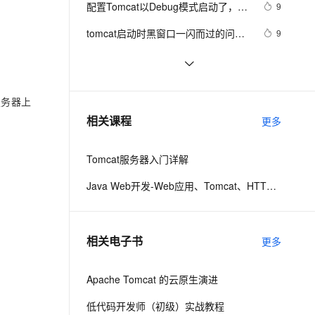
安全
配置Tomcat以Debug模式启动了，但
我要投诉
e-1.1-I2V
Cosyvoice-V3-Flash
9
PolarDB
上云场景组合购
Milvus 弹性伸缩功能新增节
Controller
伴
却只能本地用localhost连接调试
漫剧创作，剧本、分镜、视频高效生成
100%兼容MySQL、PostgreSQL，兼容Oracle，支持集中和分布式
覆盖90%+业务场景，专享组合折扣价
点支持范围
畅自然，细节丰富
高表现力语音合成大模型，语音克隆听感自然
VPN
tomcat启动时黑窗口一闪而过的问题
9
及解决方案
ernetes 版 ACK
云聚AI 严选权益
AI 原生数据库服务发布
SSL 证书
TOMCAT多站点配置
5
2V
Fun-ASR
，一键激活高效办公新体验
理容器应用的 K8s 服务
精选AI产品，从模型到应用全链提效
Agent 数据网关
文戏情感细腻自然，动作戏激烈拳拳到肉，实现更强表演能力
支持中英文自由切换，具备更强的噪声鲁棒性
堡垒机
拆解Tomcat10: (二) 在Idea中调试最
7
AI 用量加速计划
云原生数据库 PolarDB
服务器上
新的Tomcat10源码
防火墙
、识别商机，让客服更高效、服务更出色。
tomcat 安装配置
新老同享，达量后返
Agentic Database 发布
1
相关课程
更多
主机安全
应用
Tomcat服务器入门详解
千问办公
NEW
AI 应用及服务市场
的智能体编程平台
一站式AI生产力平台
Java Web开发-Web应用、Tomcat、HTTP请求与响应
AI 应用
伶鹊
企业级人与Agent协作平台，接入和调度多个数字员工
智能客服平台，对话机器人、对话分析、智能外呼
大模型
相关电子书
更多
大模型服务平台百炼 - 全妙
自然语言处理
应用创作平台
多模态内容创作工具，已接入 DeepSeek
Apache Tomcat 的云原生演进
数据标注
机器学习
低代码开发师（初级）实战教程