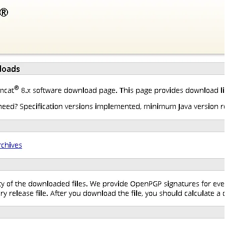
AI 应用
10分钟微调：让0.6B模型媲美235B模
多模态数据信
型
依托云原生高可用架构,实现Dify私有化部署
用1%尺寸在特定领域达到大模型90%以上效果
一个 AI 助手
超强辅助，Bol
即刻拥有 DeepSeek-R1 满血版
在企业官网、通讯软件中为客户提供 AI 客服
多种方案随心选，轻松解锁专属 DeepSeek