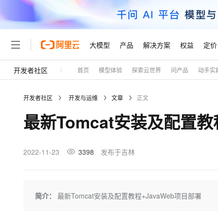
大模型
产品
解决方案
权益
定价
开发者社区
首页
模型体验
探索云世界
问产品
动手实
大模型
产品
解决方案
权益
定价
云市场
伙伴
服务
了解阿里云
精选产品
精选解决方案
普惠上云
产品定价
精选商城
成为销售伙伴
售前咨询
为什么选择阿里云
千问AI平台
开发者社区
开发与运维
文章
正文
了解云产品的定价详情
大模型服务平台百炼
睿译宝，AI翻译排版一
普惠上云 官方力荐
分销伙伴
在线服务
网站建设
什么是云计算
大
最新Tomcat安装及配置教
大模型服务与应用平台
上传文档即自动完成翻译和
云服务器38元/年起，超
咨询伙伴
多端小程序
技术领先
云上成本管理
售后服务
轻量应用服务器
GLM-5.2：长任务时代
官方推荐返现计划
大模型
精选产品
精选解决方案
Salesforce 国际版订阅
稳定可靠
管理和优化成本
推荐新用户得奖励，单订单
销售伙伴合作计划
2022-11-23
3398
发布于吉林
自助服务
友盟天域
安全合规
人工智能与机器学习
AI
文本生成
云数据库 RDS
Hermes Agent，打造
云工开物
无影生态合作计划
在线服务
观测云
分析师报告
自主进化，持久记忆，越用
高校专属算力普惠，学生认
计算
互联网应用开发
Qwen3.8-Max
HOT
Salesforce On Alibaba C
工单服务
Tuya 物联网平台阿里云
研究报告与白皮书
人工智能平台 PAI
快速拥有专属 OpenClaw
简介：
最新Tomcat安装及配置教程+JavaWeb项目部署
大模
Consulting Partner 合
大数据
容器
智能体时代全能旗舰模型
免费试用
短信专区
一站式AI开发、训练和推
蓝凌 OA
AI 大模型销售与服务生
现代化应用