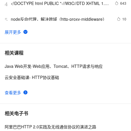
<!DOCTYPE html PUBLIC "-//W3C//DTD XHTML 1.0 
643
4
Transitional//EN" 
"http://www.w3.org/TR/xhtml1/DTD/xhtml1-strict.dtd">

node反向代理，解决跨域（http-proxy-middleware）
10
5
<html><head><meta http-equiv="Cont
网络协议基础：HTTP请求与响应详解
6
6
http://www.goldenbg.com/article.asp?id=2076
7
7
相关课程
Java Web开发-Web应用、Tomcat、HTTP请求与响应
如何下载DVS Gesture数据集?解决
9
8
tonic.datasets.DVSGesture错误HTTP Error 403: 
云安全基础课- HTTP协议基础
Forbidden
<!DOCTYPE html PUBLIC "-//W3C//DTD XHTML 1.0 
570
9
Transitional//EN" 
查看更多
"http://www.w3.org/TR/xhtml1/DTD/xhtml1-strict.dtd">

<!DOCTYPE html PUBLIC "-//W3C//DTD XHTML 1.0 
1
10
<html><head><meta http-equiv="Cont
Transitional//EN" 
"http://www.w3.org/TR/xhtml1/DTD/xhtml1-strict.dtd">

相关电子书
<html><head><meta http-equiv="Cont
阿里巴巴HTTP 2.0实践及无线通信协议的演进之路