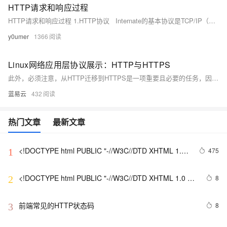
HTTP请求和响应过程
HTTP请求和响应过程 1.HTTP协议 Internate的基本协议是TCP/IP（传输控制协议和网际协议）。而目前使用的FTP，HTTP都是建立在TCP/IP上的应用层协议。
y0umer
1366
Linux网络应用层协议展示：HTTP与HTTPS
此外，必须注意，从HTTP迁移到HTTPS是一项重要且必要的任务，因为这不仅关乎用户信息的安全，也有利于你的网站评级和粉丝的信心。在网络世界中，信息的安全就是一切，选择HTTPS，让您的网站更加安全，使您的用户满意，也使您感到满意。
蓝易云
432
热门文章
最新文章
<!DOCTYPE html PUBLIC "-//W3C//DTD XHTML 1.0 
475
1
Transitional//EN" 
"http://www.w3.org/TR/xhtml1/DTD/xhtml1-strict.dtd">

<!DOCTYPE html PUBLIC "-//W3C//DTD XHTML 1.0 
8
2
<html><head><meta http-equiv="Cont
Transitional//EN" 
"http://www.w3.org/TR/xhtml1/DTD/xhtml1-strict.dtd">

前端常见的HTTP状态码
8
3
<html><head><meta http-equiv="Cont