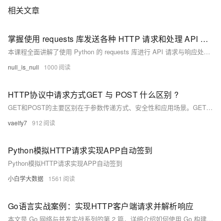
相关文章
掌握使用 requests 库发送各种 HTTP 请求和处理 API 响应
本课程全面讲解了使用 Python 的 requests 库进行 API 请求与响应处理，内容涵盖环境搭建、GET 与 POST 请求、参数传递、错误处理、请求头设置及实战项目开发。通过实例教学，学员可掌握基础到高级技巧，并完成天气查询应用等实际项目，适合初学者快速上手网络编程与 API 调用。
null_is_null
1000
HTTP协议中请求方式GET 与 POST 什么区别 ?
GET和POST的主要区别在于参数传递方式、安全性和应用场景。GET通过URL传递参数，长度受限且安全性较低，适合获取数据；而POST通过请求体传递参数，安全性更高，适合提交数据。
vaelfy7
912
Python模拟HTTP请求实现APP自动签到
Python模拟HTTP请求实现APP自动签到
小白学大数据
1561
Go语言实战案例：实现HTTP客户端请求并解析响应
本文是 Go 网络与并发实战系列的第 2 篇，详细介绍如何使用 Go 构建 HTTP 客户端，涵盖请求发送、响应解析、错误处理、Header 与 Body 提取等流程，并通过实战代码演示如何并发请求多个 URL，适合希望掌握 Go 网络编程基础的开发者。