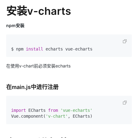
安装v-charts
npm安装
$ npm 
install
在使用v-chart前必须安装echarts
在main.js中进行注册
import
 ECharts 
from
'vue-echarts'
Vue.component(
'v-chart'