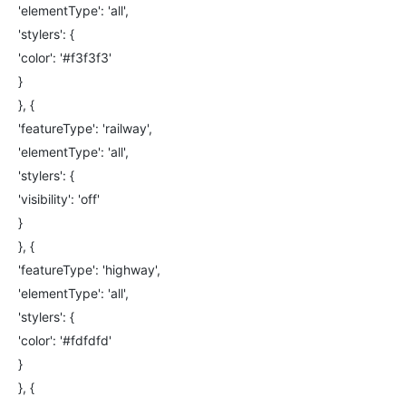
'elementType': 'all',
'stylers': {
'color': '#f3f3f3'
}
}, {
'featureType': 'railway',
'elementType': 'all',
'stylers': {
'visibility': 'off'
}
}, {
'featureType': 'highway',
'elementType': 'all',
'stylers': {
'color': '#fdfdfd'
}
}, {