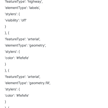
'featureType': 'highway',
'elementType': 'labels',
'stylers': {
'visibility': 'off'
}
}, {
'featureType': 'arterial',
'elementType': 'geometry',
'stylers': {
'color': '#fefefe'
}
}, {
'featureType': 'arterial',
'elementType': 'geometry.fill',
'stylers': {
'color': '#fefefe'
}
}, {