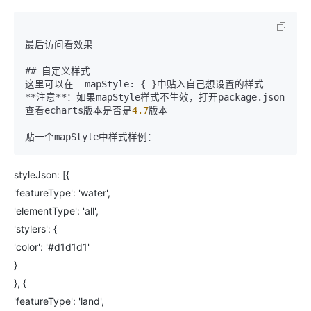
最后访问看效果

## 自定义样式

这里可以在  mapStyle: { }中贴入自己想设置的样式

**注意**：如果mapStyle样式不生效，打开package.json
查看echarts版本是否是
4.7
版本

styleJson: [{
'featureType': 'water',
'elementType': 'all',
'stylers': {
'color': '#d1d1d1'
}
}, {
'featureType': 'land',