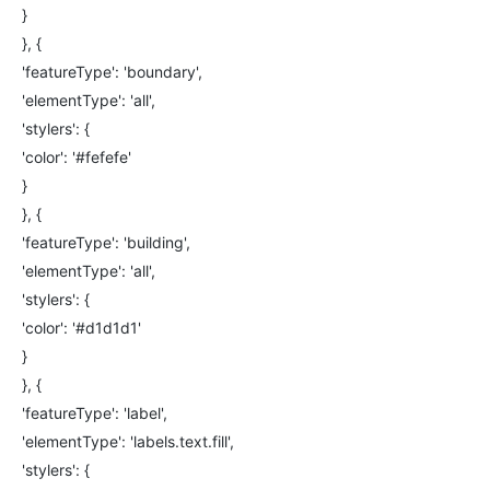
}
}, {
'featureType': 'boundary',
'elementType': 'all',
'stylers': {
'color': '#fefefe'
}
}, {
'featureType': 'building',
'elementType': 'all',
'stylers': {
'color': '#d1d1d1'
}
}, {
'featureType': 'label',
'elementType': 'labels.text.fill',
'stylers': {