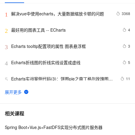
解决vue中使用echarts，大量数据缩放卡顿的问题
3368
1
最好用的图表工具 -- ECharts
4
2
Echarts tooltip配置项的属性 图表悬浮框
3
3
Echarts折线图的折线实线设置成虚线
5
4
Echarts实战案例代码(3)：饼图pie之南丁格尔玫瑰图
11
5
rose实现代码
Echarts渲染不报错但是没有内容
2
6
Echarts——如何默认选中图表并显示tooltip
5
7
相关课程
Spring Boot+Vue.js+FastDFS实现分布式图片服务器
Echarts实战案例代码(44)：同时渲染折线图实现和虚线
8
8
渲染实现已发生和预测趋势的解决方案