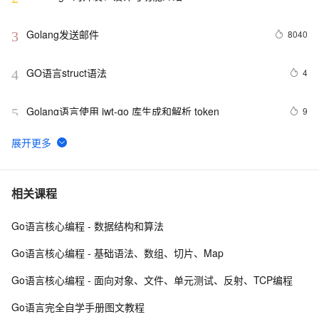
Golang发送邮件
8040
3
GO语言struct语法
4
4
Golang语言使用 jwt-go 库生成和解析 token
9
5
Go——小白学习之方法
1
6
Go 结构体与 JSON 之间的转换
7
7
相关课程
Go语言核心编程 - 数据结构和算法
在 Go 语言中使用 exec 包执行 Shell 命令（上）
2
8
Go语言核心编程 - 基础语法、数组、切片、Map
Go 数组计算(2)
639
9
Go语言核心编程 - 面向对象、文件、单元测试、反射、TCP编程
详解go语言的array和slice 【二】
3
10
Go语言完全自学手册图文教程