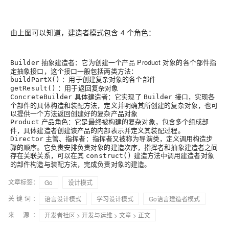
由上图可以知道，建造者模式包含 4 个角色：
抽象建造者：它为创建一个产品 Product 对象的各个部件指
Builder
定抽象接口，这个接口一般包括两类方法：
：用于创建复杂对象的各个部件
buildPartX()
：用于返回复杂对象
getResult()
具体建造者：它实现了
接口，实现各
ConcreteBuilder
Builder
个部件的具体构造和装配方法，定义并明确其所创建的复杂对象，也可
以提供一个方法返回创建好的复杂产品对象
产品角色：它是最终被构建的复杂对象，包含多个组成部
Product
件，具体建造者创建该产品的内部表示并定义其装配过程。
主管、指挥者：指挥者又被称为导演类，定义调用构造步
Director
骤的顺序。它负责安排负责对象的建造次序，指挥者和抽象建造者之间
存在关联关系，可以在其
建造方法中调用建造者对象
construct()
的部件构造与装配方法，完成负责对象的建造。
文章标签：
Go
设计模式
关键词：
语言设计模式
学习设计模式
Go语言建造者模式
来 源：
开发者社区
>
开发与运维
>
文章
> 正文