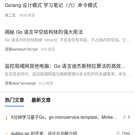
Golang 设计模式 学习笔记（六）命令模式
余二五
1830
揭秘 Go 语言中空结构体的强大用法
Go 语言中的空结构体 `struct{}` 不包含任何字段，不占用内存空间。它在实际编程中有多种典型用法：1) 结合 map 实现集合（set）类型；2) 与 channel 搭配用于信号通知；3) 申请超大容量的 Slice 和 Array 以节省内存；4) 作为接口实现时明确表示不关注值。此外，需要注意的是，空结构体作为字段时可能会因内存对齐原因占用额外空间。建议将空结构体放在外层结构体的第一个字段以优化内存使用。
游客kehwsvh7b7a2i
540
监控局域网其他电脑：Go 语言迪杰斯特拉算法的高效应用
在信息化时代，监控局域网成为网络管理与安全防护的关键需求。本文探讨了迪杰斯特拉（Dijkstra）算法在监控局域网中的应用，通过计算最短路径优化数据传输和故障检测。文中提供了使用Go语言实现的代码例程，展示了如何高效地进行网络监控，确保局域网的稳定运行和数据安全。迪杰斯特拉算法能减少传输延迟和带宽消耗，及时发现并处理网络故障，适用于复杂网络环境下的管理和维护。
游客akle7anmklvj6
612
热门文章
最新文章
5分钟学习基于Go，go-microservice-template，Minke的
5
1
微服务
dubbo-go 的开发、设计与功能介绍
7042
2